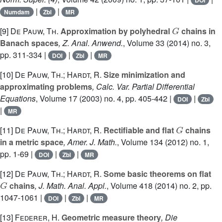
DOI
|
|
Numdam
Zbl
MR
G
[9]
De Pauw, Th.
Approximation by polyhedral
chains in
Banach spaces
, Z. Anal. Anwend.
, Volume 33
(2014) no. 3,
pp. 311-334 |
|
|
DOI
Zbl
MR
[10]
De Pauw, Th.; Hardt, R.
Size minimization and
approximating problems
, Calc. Var. Partial Differential
Equations
, Volume 17
(2003) no. 4, pp. 405-442 |
|
DOI
Zbl
|
MR
G
[11]
De Pauw, Th.; Hardt, R.
Rectifiable and flat
chains
in a metric space
, Amer. J. Math.
, Volume 134
(2012) no. 1,
pp. 1-69 |
|
|
DOI
Zbl
MR
[12]
De Pauw, Th.; Hardt, R.
Some basic theorems on flat
G
chains
, J. Math. Anal. Appl.
, Volume 418
(2014) no. 2, pp.
1047-1061 |
|
|
DOI
Zbl
MR
[13]
Federer, H.
Geometric measure theory
, Die