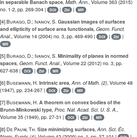
in separable Banach space
, Math. Ann.
, Volume 363
(2015)
no. 1-2, pp. 269-304 |
|
|
DOI
Zbl
MR
[4]
Burago, D.; Ivanov, S.
Gaussian images of surfaces
and ellipticity of surface area functionals
, Geom. Funct.
Anal.
, Volume 14
(2004) no. 3, pp. 469-490 |
|
|
DOI
Zbl
MR
[5]
Burago, D.; Ivanov, S.
Minimality of planes in normed
spaces
, Geom. Funct. Anal.
, Volume 22
(2012) no. 3, pp.
627-638 |
|
|
DOI
Zbl
MR
[6]
Busemann, H.
Intrinsic area
, Ann. of Math. (2)
, Volume 48
(1947), pp. 234-267 |
|
|
DOI
Zbl
MR
[7]
Busemann, H.
A theorem on convex bodies of the
Brunn-Minkowski type
, Proc. Nat. Acad. Sci. U. S. A.
,
Volume 35
(1949), pp. 27-31 |
|
|
DOI
Zbl
MR
[8]
De Pauw, Th.
Size minimizing surfaces
, Ann. Sci. Éc.
Norm. Supér. (4)
, Volume 42
(2009) no. 1, pp. 37-101 |
|