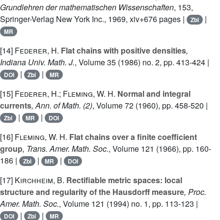
Grundlehren der mathematischen Wissenschaften
, 153
,
Springer-Verlag New York Inc., 1969, xiv+676 pages |
|
Zbl
MR
[14]
Federer, H.
Flat chains with positive densities
,
Indiana Univ. Math. J.
, Volume 35
(1986) no. 2, pp. 413-424 |
|
|
DOI
Zbl
MR
[15]
Federer, H.; Fleming, W. H.
Normal and integral
currents
, Ann. of Math. (2)
, Volume 72
(1960), pp. 458-520 |
|
|
Zbl
MR
DOI
[16]
Fleming, W. H.
Flat chains over a finite coefficient
group
, Trans. Amer. Math. Soc.
, Volume 121
(1966), pp. 160-
186 |
|
|
Zbl
MR
DOI
[17]
Kirchheim, B.
Rectifiable metric spaces: local
structure and regularity of the Hausdorff measure
, Proc.
Amer. Math. Soc.
, Volume 121
(1994) no. 1, pp. 113-123 |
|
|
DOI
Zbl
MR