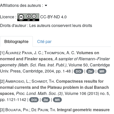
Affiliations des auteurs :
Licence :
CC-BY-ND 4.0
Droits d'auteur : Les auteurs conservent leurs droits
Bibliographie
Cité par
[1]
Álvarez Paiva, J. C.; Thompson, A. C.
Volumes on
normed and Finsler spaces
, A sampler of Riemann–Finsler
geometry
(Math. Sci. Res. Inst. Publ.)
, Volume 50
, Cambridge
Univ. Press, Cambridge, 2004, pp. 1-48 |
|
|
DOI
Zbl
MR
[2]
Ambrosio, L.; Schmidt, Th.
Compactness results for
normal currents and the Plateau problem in dual Banach
spaces
, Proc. Lond. Math. Soc. (3)
, Volume 106
(2013) no. 5,
pp. 1121-1142 |
|
|
DOI
Zbl
MR
[3]
Bouafia, Ph.; De Pauw, Th.
Integral geometric measure