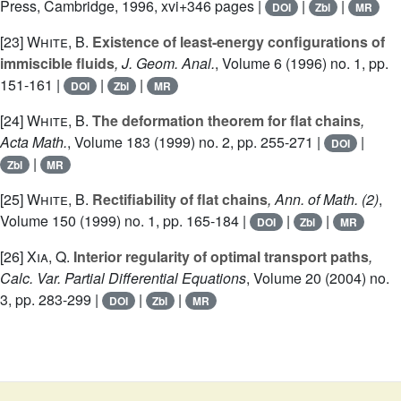
Press, Cambridge, 1996, xvi+346 pages |
|
|
DOI
Zbl
MR
[23]
White, B.
Existence of least-energy configurations of
immiscible fluids
, J. Geom. Anal.
, Volume 6
(1996) no. 1, pp.
151-161 |
|
|
DOI
Zbl
MR
[24]
White, B.
The deformation theorem for flat chains
,
Acta Math.
, Volume 183
(1999) no. 2, pp. 255-271 |
|
DOI
|
Zbl
MR
[25]
White, B.
Rectifiability of flat chains
, Ann. of Math. (2)
,
Volume 150
(1999) no. 1, pp. 165-184 |
|
|
DOI
Zbl
MR
[26]
Xia, Q.
Interior regularity of optimal transport paths
,
Calc. Var. Partial Differential Equations
, Volume 20
(2004) no.
3, pp. 283-299 |
|
|
DOI
Zbl
MR