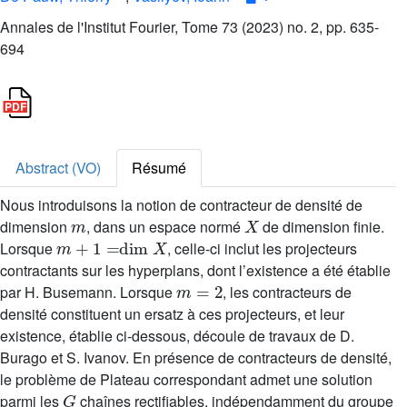
Annales de l'Institut Fourier, Tome 73 (2023) no. 2, pp. 635-
694
Abstract (VO)
Résumé
Nous introduisons la notion de contracteur de densité de
m
X
dimension
, dans un espace normé
de dimension finie.
m
+
1
=
dim
X
Lorsque
, celle-ci inclut les projecteurs
contractants sur les hyperplans, dont l’existence a été établie
m
=
2
par H. Busemann. Lorsque
, les contracteurs de
densité constituent un ersatz à ces projecteurs, et leur
existence, établie ci-dessous, découle de travaux de D.
Burago et S. Ivanov. En présence de contracteurs de densité,
le problème de Plateau correspondant admet une solution
G
parmi les
chaînes rectifiables, indépendamment du groupe