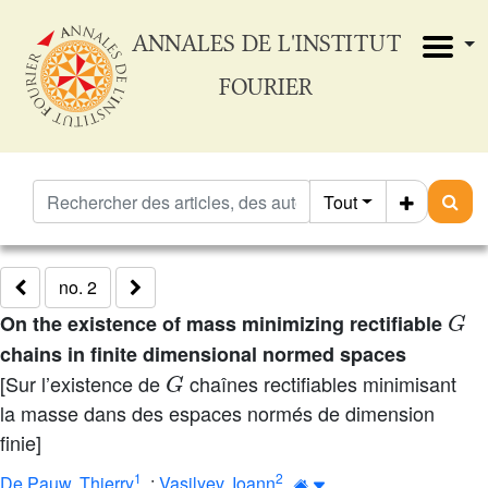
ANNALES DE L'INSTITUT
FOURIER
Tout
no. 2
G
On the existence of mass minimizing rectifiable
chains in finite dimensional normed spaces
G
[Sur l’existence de
chaînes rectifiables minimisant
la masse dans des espaces normés de dimension
finie]
1
2
De Pauw, Thierry
;
Vasilyev, Ioann