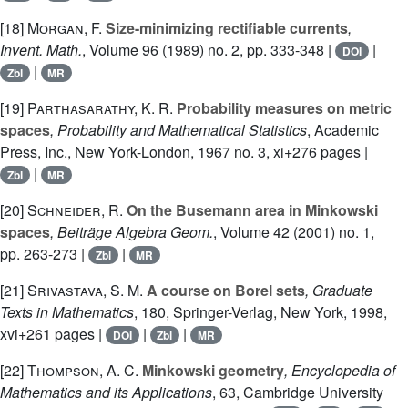
[18]
Morgan, F.
Size-minimizing rectifiable currents
,
Invent. Math.
, Volume 96
(1989) no. 2, pp. 333-348 |
|
DOI
|
Zbl
MR
[19]
Parthasarathy, K. R.
Probability measures on metric
spaces
, Probability and Mathematical Statistics
, Academic
Press, Inc., New York-London, 1967 no. 3, xi+276 pages |
|
Zbl
MR
[20]
Schneider, R.
On the Busemann area in Minkowski
spaces
, Beiträge Algebra Geom.
, Volume 42
(2001) no. 1,
pp. 263-273 |
|
Zbl
MR
[21]
Srivastava, S. M.
A course on Borel sets
, Graduate
Texts in Mathematics
, 180
, Springer-Verlag, New York, 1998,
xvi+261 pages |
|
|
DOI
Zbl
MR
[22]
Thompson, A. C.
Minkowski geometry
, Encyclopedia of
Mathematics and its Applications
, 63
, Cambridge University