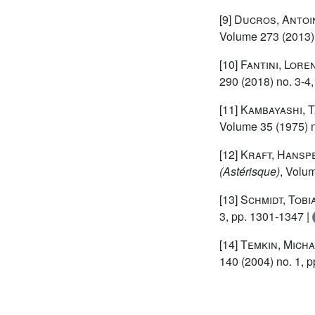
[9]
Ducros, Antoi
Volume 273
(2013) 
[10]
Fantini, Lore
290
(2018) no. 3-4
[11]
Kambayashi, T
Volume 35
(1975) n
[12]
Kraft, Hansp
(Astérisque)
, Volu
[13]
Schmidt, Tobi
3, pp. 1301-1347 |
[14]
Temkin, Micha
140
(2004) no. 1, p