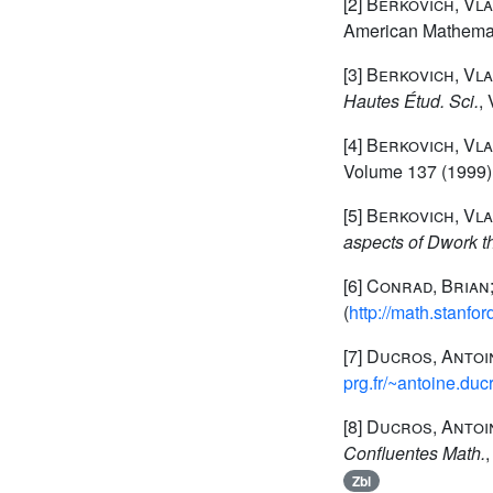
[2]
Berkovich, Vla
American Mathemati
[3]
Berkovich, Vla
Hautes Étud. Sci.
,
[4]
Berkovich, Vla
Volume 137
(1999) 
[5]
Berkovich, Vla
aspects of Dwork th
[6]
Conrad, Brian;
(
http://math.stanf
[7]
Ducros, Antoi
prg.fr/~antoine.ducr
[8]
Ducros, Antoi
Confluentes Math.
Zbl