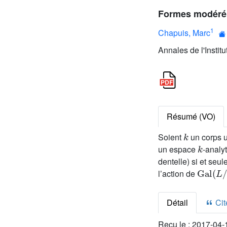
Formes modérém
1
Chapuis, Marc
Annales de l'Instit
Résumé (VO)
k
Soient
un corps u
k
un espace
-analy
dentelle) si et seu
Gal
(
L
/
l’action de
Détail
Cite
Reçu le :
2017-04-