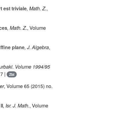
est triviale
, Math. Z.
,
aces
, Math. Z.
, Volume
ffine plane
, J. Algebra
,
urbaki. Volume 1994/95
7 |
Zbl
ier
, Volume 65
(2015) no.
II
, Isr. J. Math.
, Volume