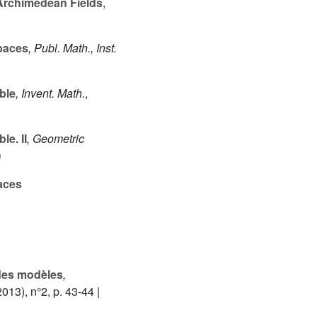
Archimedean Fields
,
paces
, Publ. Math., Inst.
ble
, Invent. Math.
,
le. II
, Geometric
aces
 des modèles
,
013), n°2, p. 43-44 |