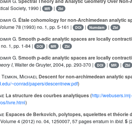
dimir G.
Spectral Theory and Analytic Geometry Over Non-
cal Society, 1990 |
|
MR
Zbl
dimir G.
Étale cohomology for non-Archimedean analytic s
 Volume 78
(1993) no. 1, pp. 5-161 |
|
|
DOI
Numdam
Zbl
dimir G.
Smooth p-adic analytic spaces are locally contracti
no. 1, pp. 1-84 |
|
|
DOI
MR
Zbl
dimir G.
Smooth p-adic analytic spaces are locally contractib
eory I
, Walter de Gruyter, 2004, pp. 293-370 |
|
|
DOI
MR
Zbl
 Temkin, Michael
Descent for non-archimedean analytic sp
ord.edu/~conrad/papers/descentnew.pdf
)
ne
La structure des courbes analytiques
(
http://webusers.imj-
os/livre.html
)
ne
Espaces de Berkovich, polytopes, squelettes et théorie
, Volume 4
(2012) no. 04, 1250007, 57 pages erratum in
ibid.
5
(2