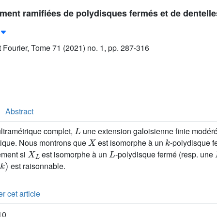
ent ramifiées de polydisques fermés et de dentelle
ut Fourier, Tome 71 (2021) no. 1, pp. 287-316
Abstract
L
ltramétrique complet,
une extension galoisienne finie modér
X
k
tique. Nous montrons que
est isomorphe à un
-polydisque f
X
L
L
lement si
est isomorphe à un
-polydisque fermé (resp. une
k
)
est raisonnable.
r cet article
10