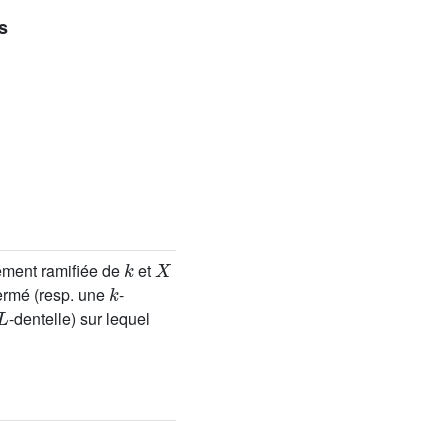
s
k
X
ément ramifiée de
et
k
ermé (resp. une
-
L
-dentelle) sur lequel