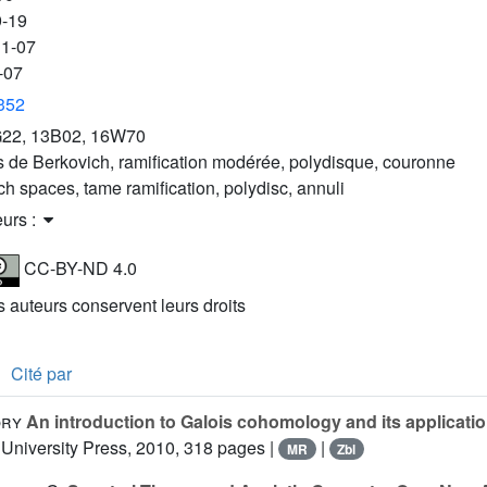
9-19
11-07
-07
3352
22, 13B02, 16W70
 de Berkovich, ramification modérée, polydisque, couronne
h spaces, tame ramification, polydisc, annuli
eurs :
CC-BY-ND 4.0
es auteurs conservent leurs droits
Cité par
ory
An introduction to Galois cohomology and its applicati
University Press, 2010, 318 pages |
|
MR
Zbl