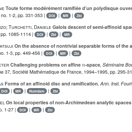
ne
Toute forme modérément ramifiée d’un polydisque ouvert 
no. 1-2, pp. 331-353 |
|
|
DOI
MR
Zbl
nzo; Turchetti, Daniele
Galois descent of semi-affinoid sp
, pp. 1085-1114 |
|
|
DOI
Zbl
MR
atsuji
On the absence of nontrivial separable forms of the a
o. 1-3, pp. 449-456 |
|
|
DOI
MR
Zbl
n
eter
Challenging problems on affine
-space
, Séminaire Bo
me 37
, Société Mathématique de France, 1994–1995, pp. 295-31
as
Forms of an affinoid disc and ramification
, Ann. Inst. Four
|
|
|
DOI
MR
Numdam
Zbl
el
On local properties of non-Archimedean analytic spaces 
p. 1-27 |
|
|
DOI
MR
Zbl