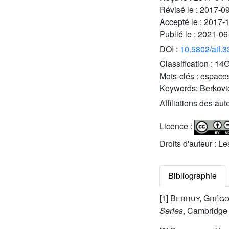
Révisé le :
2017-0
Accepté le :
2017-
Publié le :
2021-06
DOI :
10.5802/aif.
Classification :
14G
Mots-clés :
espaces
Keywords:
Berkovic
Affiliations des aut
Licence :
Droits d'auteur : L
Bibliographie
[1]
Berhuy, Grég
Series
, Cambridge 