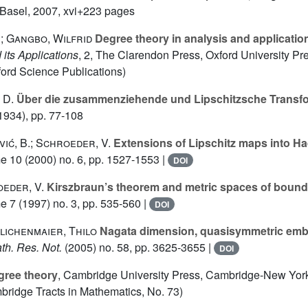
 Basel, 2007, xvi+223 pages
; Gangbo, Wilfrid
Degree theory in analysis and applicatio
its Applications
, 2
, The Clarendon Press, Oxford University Pr
ford Science Publications)
 D.
Über die zusammenziehende und Lipschitzsche Transfo
1934), pp. 77-108
vić, B.; Schroeder, V.
Extensions of Lipschitz maps into 
me 10
(2000) no. 6, pp. 1527-1553 |
DOI
oeder, V.
Kirszbraun’s theorem and metric spaces of bound
me 7
(1997) no. 3, pp. 535-560 |
DOI
lichenmaier, Thilo
Nagata dimension, quasisymmetric embe
ath. Res. Not.
(2005) no. 58, pp. 3625-3655 |
DOI
ree theory
, Cambridge University Press, Cambridge-New Yor
ridge Tracts in Mathematics, No. 73)