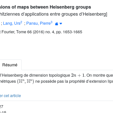
nsions of maps between Heisenberg groups
chitziennes d’applications entre groupes d’Heisenberg]
2
3
;
Lang, Urs
;
Pansu, Pierre
ut Fourier, Tome 66 (2016) no. 4, pp. 1653-1665
Résumé
2
n
+
1
d’Heisenberg de dimension topologique
. On montre que
(
ℍ
n
,
ℍ
n
)
métriques
ne possède pas la propriété d’extension lip
r cet article
27
2-15