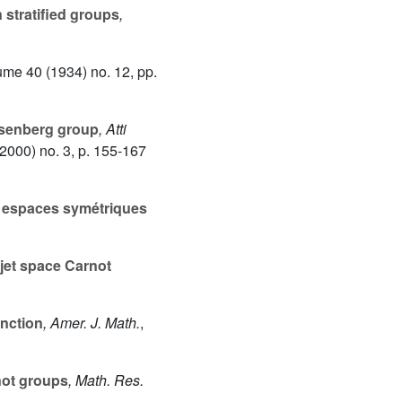
 stratified groups
,
lume 40
(1934) no. 12, pp.
isenberg group
, Atti
2000) no. 3, p. 155-167
s espaces symétriques
jet space Carnot
unction
, Amer. J. Math.
,
not groups
, Math. Res.