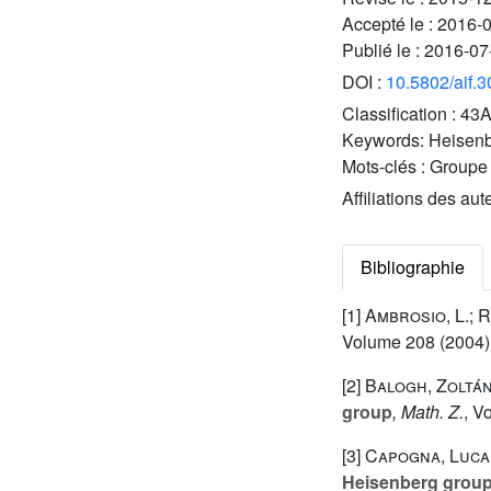
Accepté le :
2016-
Publié le :
2016-07
DOI :
10.5802/aif.
Classification :
43
Keywords:
Heisenb
Mots-clés :
Groupe 
Affiliations des aut
Bibliographie
[1]
Ambrosio, L.; R
Volume 208
(2004) 
[2]
Balogh, Zoltán
group
, Math. Z.
, V
[3]
Capogna, Luca;
Heisenberg group