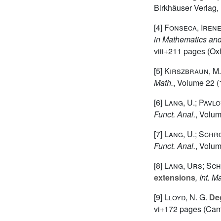
Birkhäuser Verlag,
[4]
Fonseca, Irene
in Mathematics and 
viii+211 pages (Ox
[5]
Kirszbraun, M.
Math.
, Volume 22
(
[6]
Lang, U.; Pavlo
Funct. Anal.
, Volu
[7]
Lang, U.; Schr
Funct. Anal.
, Volu
[8]
Lang, Urs; Sch
extensions
, Int. M
[9]
Lloyd, N. G.
Deg
vi+172 pages (Camb