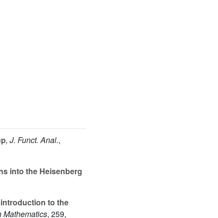
up
, J. Funct. Anal.
,
ons into the Heisenberg
introduction to the
in Mathematics
, 259
,