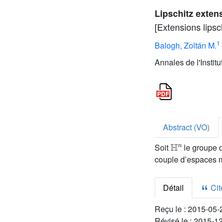
Lipschitz exte
[Extensions lips
1
Balogh, Zoltán M.
Annales de l'Instit
Abstract (VO)
ℍ
n
Soit
le groupe 
couple d’espaces 
Détail
Cite
Reçu le :
2015-05-
Révisé le :
2015-1