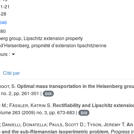
01-21
-28
3046
A80
erg group, Lipschitz extension property
d’Heisenberg, propriété d’extension lipschitzienne
eurs :
Cité par
igot, S.
Optimal mass transportation in the Heisenberg gro
no. 2, pp. 261-301 |
DOI
 M.; Fässler, Katrin S.
Rectifiability and Lipschitz extensi
olume 263
(2009) no. 3, pp. 673-683 |
DOI
 Danielli, Donatella; Pauls, Scott D.; Tyson, Jeremy T.
An 
 and the sub-Riemannian isoperimetric problem
, Progress 