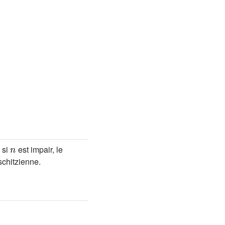
n
 si
est impair, le
schitzienne.