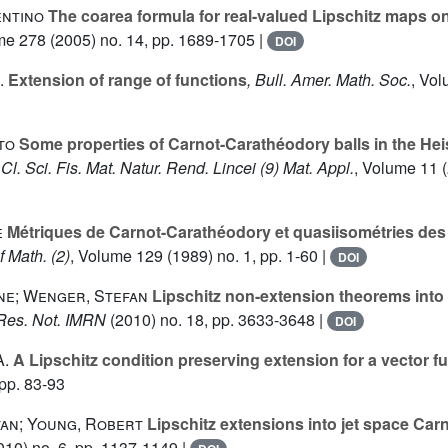
entino
The coarea formula for real-valued Lipschitz maps on
me 278
(2005) no. 14, pp. 1689-1705 |
DOI
.
Extension of range of functions
, Bull. Amer. Math. Soc.
, Vo
to
Some properties of Carnot-Carathéodory balls in the He
Cl. Sci. Fis. Mat. Natur. Rend. Lincei (9) Mat. Appl.
, Volume 11
(
e
Métriques de Carnot-Carathéodory et quasiisométries de
f Math. (2)
, Volume 129
(1989) no. 1, pp. 1-60 |
DOI
ine; Wenger, Stefan
Lipschitz non-extension theorems into 
. Res. Not. IMRN
(2010) no. 18, pp. 3633-3648 |
DOI
A.
A Lipschitz condition preserving extension for a vector f
pp. 83-93
an; Young, Robert
Lipschitz extensions into jet space Car
10) no. 6, pp. 1137-1149 |