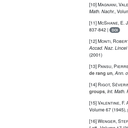
[10]
Magnani, Val
Math. Nachr.
, Volu
[11]
McShane, E. J
837-842 |
DOI
[12]
Monti, Rober
Accad. Naz. Lincei 
(2001)
[13]
Pansu, Pierr
de rang un
, Ann. o
[14]
Rigot, Séver
groups
, Int. Math
[15]
Valentine, F. 
Volume 67
(1945), 
[16]
Wenger, Stef
Lett.
, Volume 17
(20