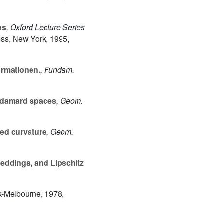
ns
, Oxford Lecture Series
ess, New York, 1995,
rmationen.
, Fundam.
Hadamard spaces
, Geom.
ed curvature
, Geom.
ddings, and Lipschitz
k-Melbourne, 1978,