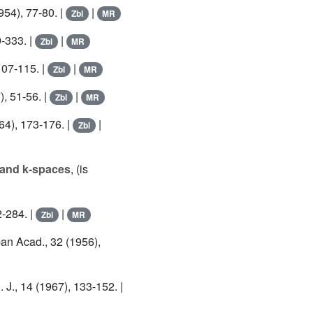
1954), 77-80. |
|
Zbl
MR
9-333. |
|
Zbl
MR
107-115. |
|
Zbl
MR
), 51-56. |
|
Zbl
MR
964), 173-176. |
|
Zbl
 and k-spaces
, (is
2-284. |
|
Zbl
MR
pan Acad., 32 (1956),
 J., 14 (1967), 133-152. |