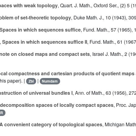
aces with weak topology
, Quart. J. Math., Oxford Ser., (2) 5 (
oblem of set-theoretic topology
, Duke Math. J., 10 (1943), 30
Spaces in which sequences suffice
, Fund. Math., 57 (1965), 
,
Spaces in which sequences suffice II
, Fund. Math., 61 (1967
note on closed maps and compact sets
, Israel J. Math., 2 (1
cal compactness and cartesian products of quotient maps
this paper). |
|
Zbl
Numdam
struction of universal bundles I
, Ann. of Math., 63 (1956), 27
decomposition spaces of locally compact spaces
, Proc. Ja
MR
A convenient category of topological spaces
, Michigan Math.