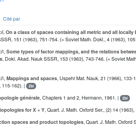
Cité par
iĭ
,
On a class of spaces containing all metric and all locall
SSR, 151 (1963), 751-754. (= Soviet Math. Dokl., 4 (1963), 105
iῐ
,
Some types of factor mappings, and the relations betwe
s
, Dokl. Akad. Nauk SSSR, 153 (1963), 743-746. (= Soviet Math
iῐ
,
Mappings and spaces
, Uspehi Mat. Nauk, 21 (1966), 133-
, 115-162). |
Zbl
opologie générale
, Chapters 1 and 2, Hermann, 1961. |
Zbl
topologies for X × Y
, Quart. J. Math. Oxford Ser., (2) 14 (1963)
tion spaces and product topologies
, Quart. J. Math. Oxford S