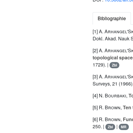
Bibliographie
[1]
A. Arhangel'Sk
Dokl. Akad. Nauk S
[2]
A. Arhangel'Sk
topological space
1729). |
Zbl
[3]
A. Arhangel'Sk
Surveys, 21 (1966)
[4]
N. Bourbaki
,
T
[5]
R. Brown
,
Ten 
[6]
R. Brown
,
Func
250. |
|
Zbl
MR