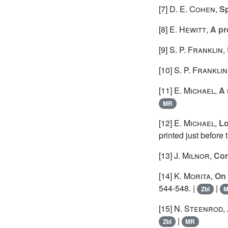
[7]
D. E. Cohen
,
Sp
[8]
E. Hewitt
,
A pr
[9]
S. P. Franklin
,
[10]
S. P. Franklin
[11]
E. Michael
,
A 
MR
[12]
E. Michael
,
Lo
printed just before 
[13]
J. Milnor
,
Con
[14]
K. Morita
,
On 
544-548. |
|
Zbl
[15]
N. Steenrod
,
|
Zbl
MR