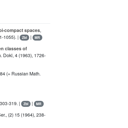
y bi-compact spaces
,
1-1055). |
|
Zbl
MR
en classes of
. Dokl, 4 (1963), 1726-
184 (= Russian Math.
, 303-319. |
|
Zbl
MR
er., (2) 15 (1964), 238-