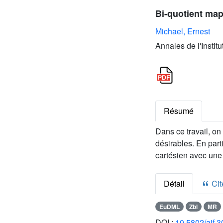
Bi-quotient map
Michael, Ernest
Annales de l'Instit
Résumé
Dans ce travail, on
désirables. En part
cartésien avec une 
Détail
Cite
EuDML
Zbl
MR
DOI :
10.5802/aif.3