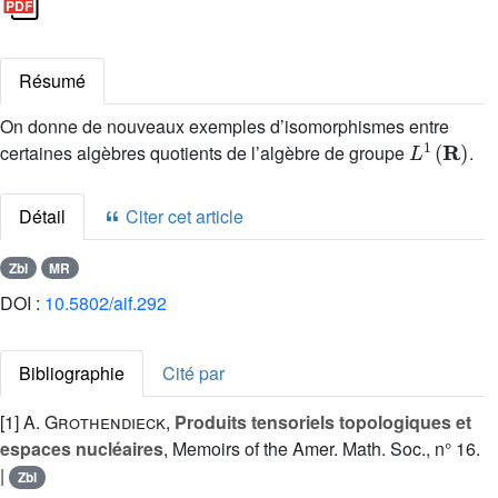
Résumé
On donne de nouveaux exemples d’isomorphismes entre
L
1
(
R
)
certaines algèbres quotients de l’algèbre de groupe
.
Détail
Citer cet article
Zbl
MR
DOI :
10.5802/aif.292
Bibliographie
Cité par
[1]
A. Grothendieck
,
Produits tensoriels topologiques et
espaces nucléaires
, Memoirs of the Amer. Math. Soc., n° 16.
|
Zbl