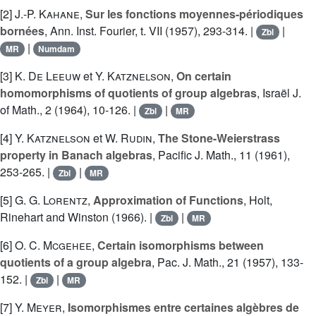
[2]
J.-P. Kahane
,
Sur les fonctions moyennes-périodiques
bornées
, Ann. Inst. Fourier, t. VII (1957), 293-314. |
|
Zbl
|
MR
Numdam
[3]
K. De Leeuw
et
Y. Katznelson
,
On certain
homomorphisms of quotients of group algebras
, Israël J.
of Math., 2 (1964), 10-126. |
|
Zbl
MR
[4]
Y. Katznelson
et
W. Rudin
,
The Stone-Weierstrass
property in Banach algebras
, Pacific J. Math., 11 (1961),
253-265. |
|
Zbl
MR
[5]
G. G. Lorentz
,
Approximation of Functions
, Holt,
Rinehart and Winston (1966). |
|
Zbl
MR
[6]
O. C. Mcgehee
,
Certain isomorphisms between
quotients of a group algebra
, Pac. J. Math., 21 (1957), 133-
152. |
|
Zbl
MR
[7]
Y. Meyer
,
Isomorphismes entre certaines algèbres de