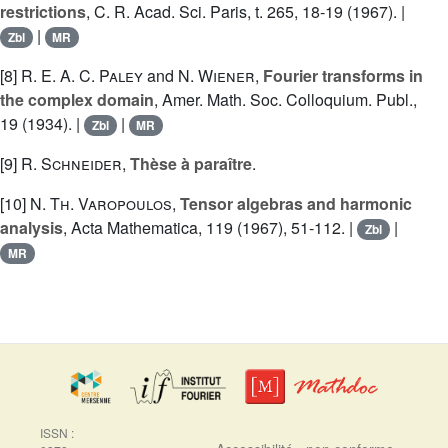
restrictions
, C. R. Acad. Sci. Paris, t. 265, 18-19 (1967). |
|
Zbl
MR
[8]
R. E. A. C. Paley
and
N. Wiener
,
Fourier transforms in
the complex domain
, Amer. Math. Soc. Colloquium. Publ.,
19 (1934). |
|
Zbl
MR
[9]
R. Schneider
,
Thèse à paraître
.
[10]
N. Th. Varopoulos
,
Tensor algebras and harmonic
analysis
, Acta Mathematica, 119 (1967), 51-112. |
|
Zbl
MR
ISSN :