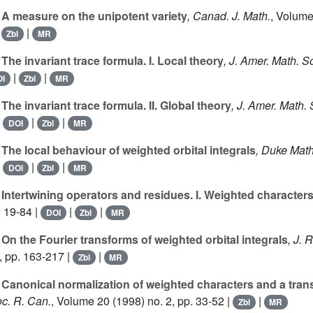
A measure on the unipotent variety
, Canad. J. Math.
, Volum
|
|
Zbl
MR
The invariant trace formula. I. Local theory
, J. Amer. Math. S
|
|
I
Zbl
MR
The invariant trace formula. II. Global theory
, J. Amer. Math. 
|
|
|
DOI
Zbl
MR
The local behaviour of weighted orbital integrals
, Duke Math
|
|
|
DOI
Zbl
MR
Intertwining operators and residues. I. Weighted character
. 19-84 |
|
|
DOI
Zbl
MR
On the Fourier transforms of weighted orbital integrals
, J.
, pp. 163-217 |
|
Zbl
MR
Canonical normalization of weighted characters and a tran
oc. R. Can.
, Volume 20
(1998) no. 2, pp. 33-52 |
|
Zbl
MR