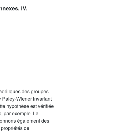
nnexes. IV.
s adéliques des groupes
 Paley-Wiener invariant
tte hypothèse est vérifiée
s, par exemple. La
s donnons également des
s propriétés de