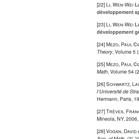
[22]
Li, Wen-Wei
La
développement spe
[23]
Li, Wen-Wei
La
développement gé
[24]
Mezo, Paul
Co
Theory
, Volume 5
(
[25]
Mezo, Paul
Co
Math
, Volume 54
(2
[26]
Schwartz, La
l’Université de Str
Hermann, Paris, 196
[27]
Trèves, Fran
Mineola, NY, 2006, 
[28]
Vogan, David A
Ann. of Math. (2)
, 