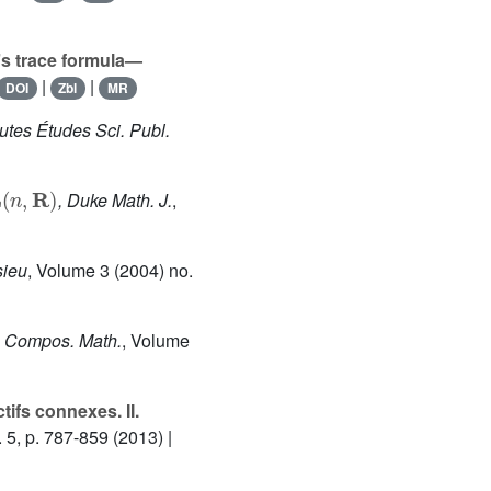
’s trace formula—
|
|
DOI
Zbl
MR
autes Études Sci. Publ.
L
(
n
,
R
)
, Duke Math. J.
,
sieu
, Volume 3
(2004) no.
, Compos. Math.
, Volume
ifs connexes. II.
 5, p. 787-859 (2013) |