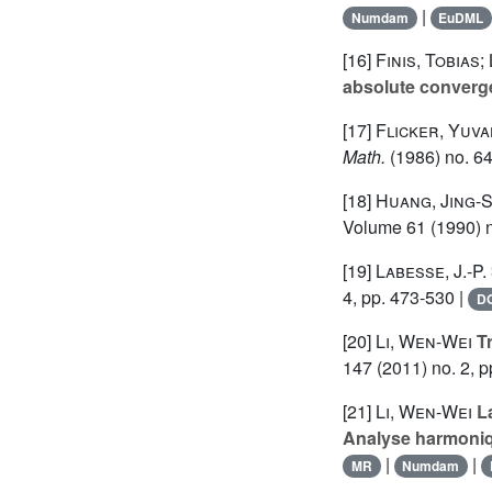
|
Numdam
EuDML
[16]
Finis, Tobias
absolute converg
[17]
Flicker, Yuval
Math.
(1986) no. 64
[18]
Huang, Jing-
Volume 61
(1990) n
[19]
Labesse, J.-P.
4, pp. 473-530 |
DO
[20]
Li, Wen-Wei
Tr
147
(2011) no. 2, p
[21]
Li, Wen-Wei
La
Analyse harmoniq
|
|
MR
Numdam