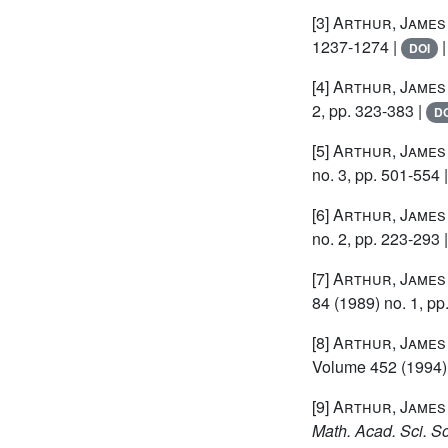
[3]
Arthur, James
1237-1274 |
DOI
[4]
Arthur, James
2, pp. 323-383 |
DO
[5]
Arthur, James
no. 3, pp. 501-554 
[6]
Arthur, James
no. 2, pp. 223-293 
[7]
Arthur, James
84
(1989) no. 1, pp
[8]
Arthur, James
Volume 452
(1994)
[9]
Arthur, James
Math. Acad. Sci. S