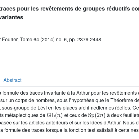
traces pour les revêtements de groupes réductifs co
variantes
ut Fourier, Tome 64 (2014) no. 6, pp. 2379-2448
Abstract
 formule des traces invariante à la Arthur pour les revêtement
 sur un corps de nombres, sous l’hypothèse que le Théorème de
out sous-groupe de Lévi en les places archimédiennes réelles. Ce
GL
(
n
)
Sp
(
2
n
)
ts métaplectiques de
et ceux de
à deux feuillet
asée sur les articles antérieurs et sur les idées d’Arthur. Nou
 formule des traces lorsque la fonction test satisfait à certaine