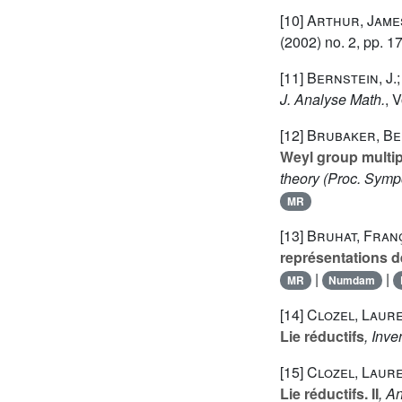
[10]
Arthur, Jame
(2002) no. 2, pp. 1
[11]
Bernstein, J.;
J. Analyse Math.
, 
[12]
Brubaker, Ben
Weyl group multipl
theory
(Proc. Sympo
MR
[13]
Bruhat, Fran
représentations 
|
|
MR
Numdam
[14]
Clozel, Laure
Lie réductifs
, Inve
[15]
Clozel, Laure
Lie réductifs. II
, A