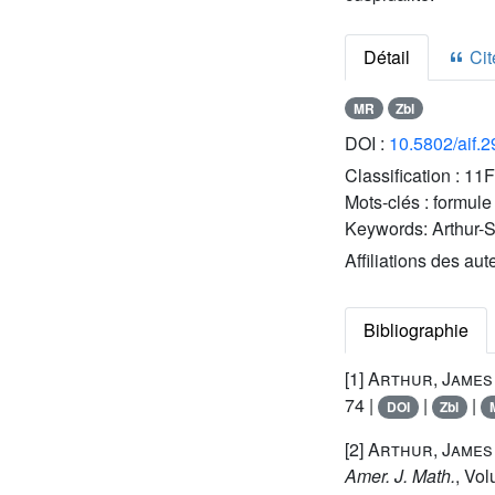
Détail
Cite
MR
Zbl
DOI :
10.5802/aif.
Classification :
11F
Mots-clés :
formule
Keywords:
Arthur-S
Affiliations des aut
Bibliographie
[1]
Arthur, James
74 |
|
|
DOI
Zbl
[2]
Arthur, James
Amer. J. Math.
, Vo