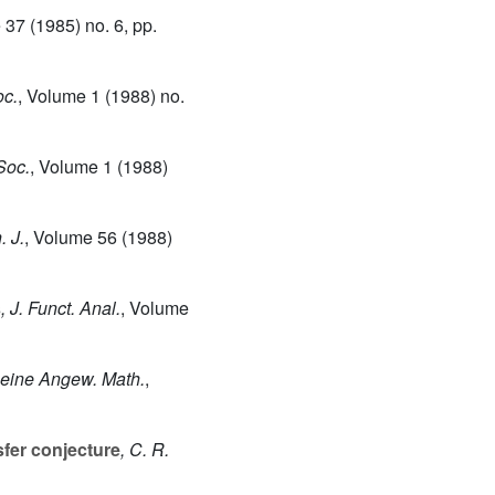
e 37
(1985) no. 6, pp.
oc.
, Volume 1
(1988) no.
Soc.
, Volume 1
(1988)
. J.
, Volume 56
(1988)
s
, J. Funct. Anal.
, Volume
 Reine Angew. Math.
,
sfer conjecture
, C. R.