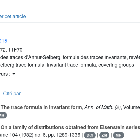
r cet article
2915
72, 11F70
 des traces d’Arthur-Selberg, formule des traces invariante, re
elberg trace formula, invariant trace formula, covering groups
eurs :
Cité par
The trace formula in invariant form
, Ann. of Math. (2)
, Volume
MR
On a family of distributions obtained from Eisenstein series. 
lume 104
(1982) no. 6, pp. 1289-1336 |
|
|
DOI
Zbl
MR