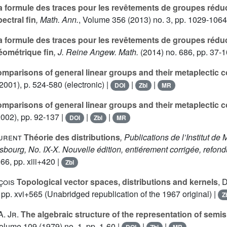
 formule des traces pour les revêtements de groupes réduct
ctral fin
, Math. Ann.
, Volume 356
(2013) no. 3, pp. 1029-1064
 formule des traces pour les revêtements de groupes réduct
ométrique fin
, J. Reine Angew. Math.
(2014) no. 686, pp. 37-1
mparisons of general linear groups and their metaplectic co
2001), p. 524-580 (electronic) |
|
|
DOI
Zbl
MR
mparisons of general linear groups and their metaplectic co
002), pp. 92-137 |
|
|
DOI
Zbl
MR
urent
Théorie des distributions
, Publications de l’Institut d
asbourg, No. IX-X. Nouvelle édition, entiérement corrigée, refo
6, pp. xiii+420 |
Zbl
çois
Topological vector spaces, distributions and kernels
, 
pp. xvi+565 (Unabridged republication of the 1967 original) |
Z
. Jr.
The algebraic structure of the representation of semis
Volume 109
(1979) no. 1, pp. 1-60 |
|
|