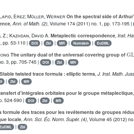
; Lapid, Erez; Müller, Werner
On the spectral side of Arthur
ence
, Ann. of Math. (2)
, Volume 174
(2011) no. 1, pp. 173-195 |
 Z.; Kazhdan, David A.
Metaplectic correspondence
, Inst. H
, pp. 53-110 |
|
|
|
|
DOI
Zbl
MR
Numdam
EuDML
G
Song
The unitary dual of the universal covering group of
o. 3, pp. 705-745 |
|
|
DOI
Zbl
MR
Stable twisted trace formula : elliptic terms
, J. Inst. Math. Jus
|
|
I
Zbl
MR
ansfert d’intégrales orbitales pour le groupe métaplectique
p. 524-590 |
|
|
DOI
Zbl
MR
 formule des traces pour les revêtements de groupes réduct
ue locale
, Ann. Sci. Éc. Norm. Supér. (4)
, Volume 45
(2012) no.
|
EuDML
Zbl