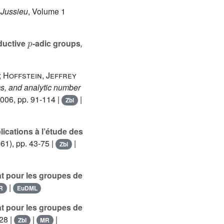
. Jussieu
, Volume 1
p
ductive
-adic groups
,
; Hoffstein, Jeffrey
rms, and analytic number
2006, pp. 91-114 |
|
Zbl
ications à l’étude des
61), pp. 43-75 |
|
Zbl
t pour les groupes de
|
R
EuDML
t pour les groupes de
28 |
|
|
Zbl
MR