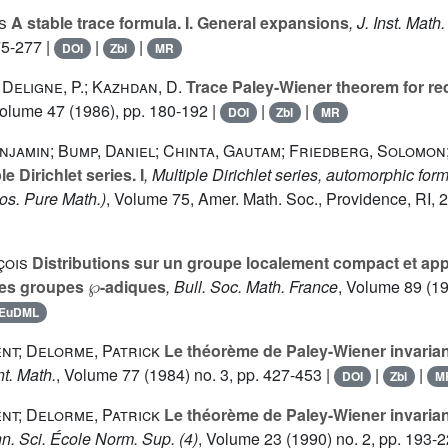
s
A stable trace formula. I. General expansions
, J. Inst. Math
75-277 |
|
|
DOI
Zbl
MR
 Deligne, P.; Kazhdan, D.
Trace Paley-Wiener theorem for re
Volume 47
(1986), pp. 180-192 |
|
|
DOI
Zbl
MR
jamin; Bump, Daniel; Chinta, Gautam; Friedberg, Solomon
e Dirichlet series. I
, Multiple Dirichlet series, automorphic fo
s. Pure Math.)
, Volume 75
, Amer. Math. Soc., Providence, RI, 
çois
Distributions sur un groupe localement compact et appl
℘
des groupes
-adiques
, Bull. Soc. Math. France
, Volume 89
(19
EuDML
nt; Delorme, Patrick
Le théorème de Paley-Wiener invarian
nt. Math.
, Volume 77
(1984) no. 3, pp. 427-453 |
|
|
DOI
Zbl
M
nt; Delorme, Patrick
Le théorème de Paley-Wiener invarian
nn. Sci. École Norm. Sup. (4)
, Volume 23
(1990) no. 2, pp. 193-2