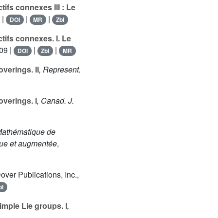
ifs connexes III : Le
 |
|
|
DOI
MR
Zbl
ifs connexes. I. Le
09 |
|
|
DOI
Zbl
MR
verings. II
, Represent.
verings. I
, Canad. J.
e Mathématique de
ndue et augmentée
,
Dover Publications, Inc.,
bl
imple Lie groups. I
,