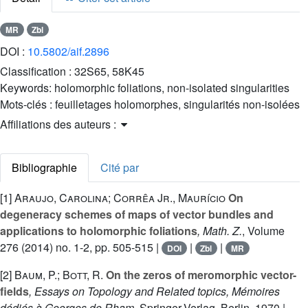
MR
Zbl
DOI :
10.5802/aif.2896
Classification :
32S65, 58K45
Keywords:
holomorphic foliations, non-isolated singularities
Mots-clés :
feuilletages holomorphes, singularités non-isolées
Affiliations des auteurs :
Bibliographie
Cité par
[1]
Araujo, Carolina; Corrêa Jr., Maurício
On
degeneracy schemes of maps of vector bundles and
applications to holomorphic foliations
, Math. Z.
, Volume
276
(2014) no. 1-2, pp. 505-515 |
|
|
DOI
Zbl
MR
[2]
Baum, P.; Bott, R.
On the zeros of meromorphic vector-
fields
, Essays on Topology and Related topics, Mémoires
dédiés à Georges de Rham
, Springer-Verlag, Berlin, 1970 |