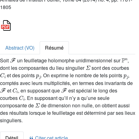
1805
Abstract (VO)
Résumé
ℱ
ℙ
n
Soit
un feuilletage holomorphe unidimensionnel sur
,
Σ
dont les composantes du lieu singulier
sont des courbes
C
i
p
j
p
j
et des points
. On exprime le nombre de tels points
,
comptés avec leurs multiplicités, en termes des invariants de
ℱ
C
i
ℱ
et
, en supposant que
est spécial le long des
C
i
courbes
. En supposant qu’il n’y a qu’une seule
Σ
composante de
de dimension non nulle, on obtient aussi
des résultats lorsque le feuilletage est déterminé par ses lieux
singuliers.
Détail
Citer cet article