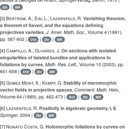
|
Zbl
MR
[3]
Bertram, A.; Ein, L.; Lazarsfeld, R.
Vanishing theorem,
a theorem of Severi, and the equations defining
projectives varieties
, J. Amer. Math. Soc.
, Volume 4
(1991),
pp. 587-602 |
|
|
DOI
Zbl
MR
[4]
Campillo, A.; Olivares, J.
On sections with isolated
singularities of twisted bundles and applications to
foliations by curves
, Math. Res. Lett.
, Volume 10
(2003), pp.
651-658 |
|
|
DOI
Zbl
MR
[5]
Gomez-Mont, X.; Kempf, G.
Stability of meromorphic
vector fields in projective spaces
, Comment. Math. Helv.
,
Volume 64
(1989), pp. 462-473 |
|
|
DOI
Zbl
MR
[6]
Lazarsfeld, R.
Positivity in algebraic geometry, I, II
,
Springer
, 2004 |
|
Zbl
MR
[7]
Nonato Costa, G.
Holomorphic foliations by curves on