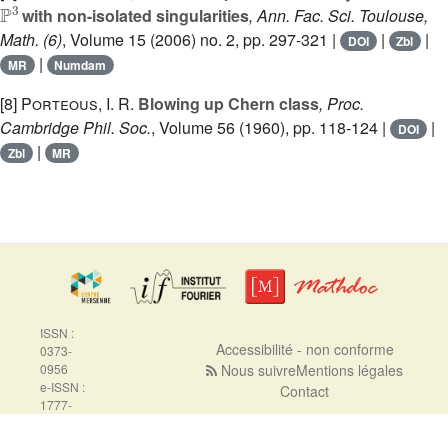
ℙ
3
with non-isolated singularities
, Ann. Fac. Sci. Toulouse,
Math. (6)
, Volume 15
(2006) no. 2, pp. 297-321 |
|
|
DOI
Zbl
|
MR
Numdam
[8]
Porteous, I. R.
Blowing up Chern class
, Proc.
Cambridge Phil. Soc.
, Volume 56
(1960), pp. 118-124 |
|
DOI
|
Zbl
MR
ISSN :
Accessibilité - non conforme
0373-
0956
Nous suivre
Mentions légales
e-ISSN :
Contact
1777-
5310