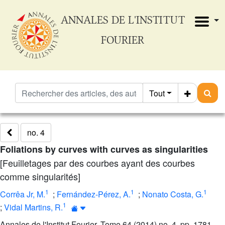
ANNALES DE L'INSTITUT
FOURIER
Tout
no. 4
Foliations by curves with curves as singularities
[Feuilletages par des courbes ayant des courbes
comme singularités]
1
1
1
Corrêa Jr, M.
;
Fernández-Pérez, A.
;
Nonato Costa, G.
1
;
Vidal Martins, R.
Annales de l'Institut Fourier, Tome 64 (2014) no. 4, pp. 1781-