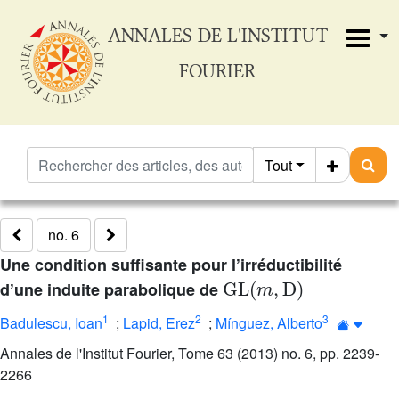
ANNALES DE L'INSTITUT
FOURIER
Tout
no. 6
Une condition suffisante pour l’irréductibilité
GL
(
m
,
D
)
d’une induite parabolique de
1
2
3
Badulescu, Ioan
;
Lapid, Erez
;
Mínguez, Alberto
Annales de l'Institut Fourier, Tome 63 (2013) no. 6, pp. 2239-
2266