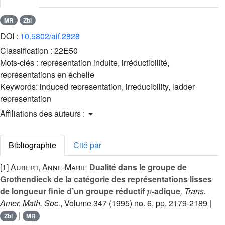
MR
Zbl
DOI :
10.5802/aif.2828
Classification :
22E50
Mots-clés :
représentation induite, irréductibilité,
représentations en échelle
Keywords:
induced representation, irreducibility, ladder
representation
Affiliations des auteurs :
Bibliographie
Cité par
[1]
Aubert, Anne-Marie
Dualité dans le groupe de
Grothendieck de la catégorie des représentations lisses
p
de longueur finie d’un groupe réductif
-adique
, Trans.
Amer. Math. Soc.
, Volume 347
(1995) no. 6, pp. 2179-2189 |
|
Zbl
MR