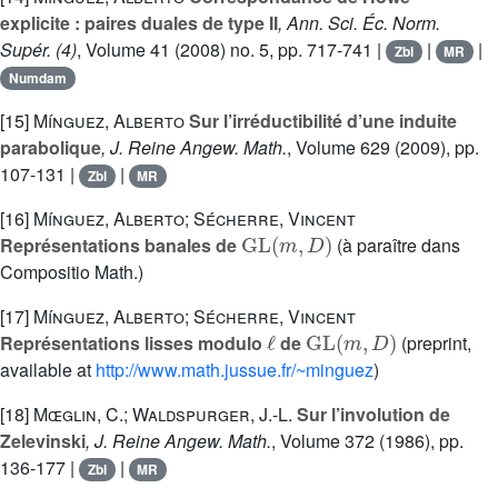
explicite : paires duales de type II
, Ann. Sci. Éc. Norm.
Supér. (4)
, Volume 41
(2008) no. 5, pp. 717-741 |
|
|
Zbl
MR
Numdam
[15]
Mínguez, Alberto
Sur l’irréductibilité d’une induite
parabolique
, J. Reine Angew. Math.
, Volume 629
(2009), pp.
107-131 |
|
Zbl
MR
[16]
Mínguez, Alberto; Sécherre, Vincent
GL
(
m
,
D
)
Représentations banales de
(à paraître dans
Compositio Math.)
[17]
Mínguez, Alberto; Sécherre, Vincent
ℓ
GL
(
m
,
D
)
Représentations lisses modulo
de
(preprint,
available at
http://www.math.jussue.fr/~minguez
)
[18]
Mœglin, C.; Waldspurger, J.-L.
Sur l’involution de
Zelevinski
, J. Reine Angew. Math.
, Volume 372
(1986), pp.
136-177 |
|
Zbl
MR