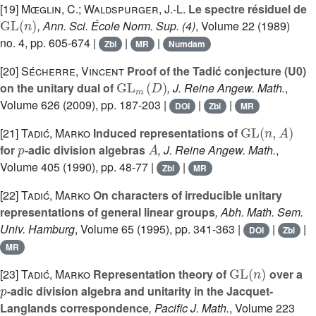
[19]
Mœglin, C.; Waldspurger, J.-L.
Le spectre résiduel de
GL
(
n
)
, Ann. Sci. École Norm. Sup. (4)
, Volume 22
(1989)
no. 4, pp. 605-674 |
|
|
Zbl
MR
Numdam
[20]
Sécherre, Vincent
Proof of the Tadić conjecture (U0)
GL
m
(
D
)
on the unitary dual of
, J. Reine Angew. Math.
,
Volume 626
(2009), pp. 187-203 |
|
|
DOI
Zbl
MR
GL
(
n
,
A
)
[21]
Tadić, Marko
Induced representations of
p
A
for
-adic division algebras
, J. Reine Angew. Math.
,
Volume 405
(1990), pp. 48-77 |
|
Zbl
MR
[22]
Tadić, Marko
On characters of irreducible unitary
representations of general linear groups
, Abh. Math. Sem.
Univ. Hamburg
, Volume 65
(1995), pp. 341-363 |
|
|
DOI
Zbl
MR
GL
(
n
)
[23]
Tadić, Marko
Representation theory of
over a
p
-adic division algebra and unitarity in the Jacquet-
Langlands correspondence
, Pacific J. Math.
, Volume 223