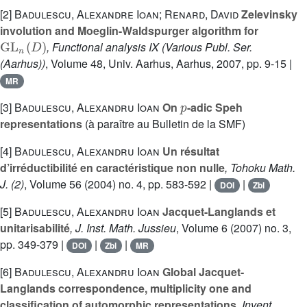
[2]
Badulescu, Alexandre Ioan; Renard, David
Zelevinsky
involution and Moeglin-Waldspurger algorithm for
GL
n
(
D
)
, Functional analysis IX
(Various Publ. Ser.
(Aarhus))
, Volume 48
, Univ. Aarhus, Aarhus, 2007, pp. 9-15 |
MR
p
[3]
Badulescu, Alexandru Ioan
On
-adic Speh
representations
(à paraître au Bulletin de la SMF)
[4]
Badulescu, Alexandru Ioan
Un résultat
d’irréductibilité en caractéristique non nulle
, Tohoku Math.
J. (2)
, Volume 56
(2004) no. 4, pp. 583-592 |
|
DOI
Zbl
[5]
Badulescu, Alexandru Ioan
Jacquet-Langlands et
unitarisabilité
, J. Inst. Math. Jussieu
, Volume 6
(2007) no. 3,
pp. 349-379 |
|
|
DOI
Zbl
MR
[6]
Badulescu, Alexandru Ioan
Global Jacquet-
Langlands correspondence, multiplicity one and
classification of automorphic representations
, Invent.