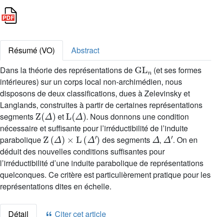
Résumé (VO)
Abstract
GL
n
Dans la théorie des représentations de
(et ses formes
intérieures) sur un corps local non-archimédien, nous
disposons de deux classifications, dues à Zelevinsky et
Langlands, construites à partir de certaines représentations
Z
(
Δ
)
L
(
Δ
)
segments
et
. Nous donnons une condition
nécessaire et suffisante pour l’irréductibilité de l’induite
Z
(
Δ
)
×
L
(
Δ
'
)
Δ
Δ
'
parabolique
des segments
,
. On en
déduit des nouvelles conditions suffisantes pour
l’irréductibilité d’une induite parabolique de représentations
quelconques. Ce critère est particulièrement pratique pour les
représentations dites en échelle.
Détail
Citer cet article