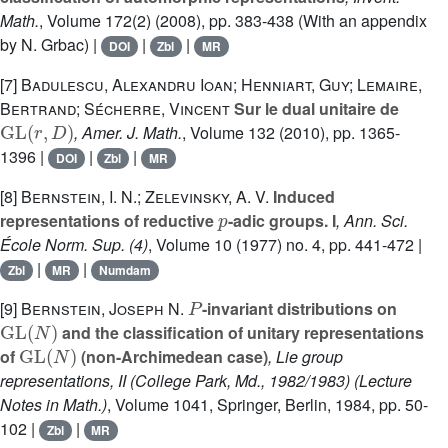
Math.
, Volume 172(2)
(2008), pp. 383-438 (With an appendix
by N. Grbac) |
|
|
DOI
Zbl
MR
[7]
Badulescu, Alexandru Ioan; Henniart, Guy; Lemaire,
Bertrand; Sécherre, Vincent
Sur le dual unitaire de
GL
(
r
,
D
)
, Amer. J. Math.
, Volume 132
(2010), pp. 1365-
1396 |
|
|
DOI
Zbl
MR
[8]
Bernstein, I. N.; Zelevinsky, A. V.
Induced
p
representations of reductive
-adic groups. I
, Ann. Sci.
École Norm. Sup. (4)
, Volume 10
(1977) no. 4, pp. 441-472 |
|
|
Zbl
MR
Numdam
P
[9]
Bernstein, Joseph N.
-invariant distributions on
GL
(
N
)
and the classification of unitary representations
GL
(
N
)
of
(non-Archimedean case)
, Lie group
representations, II (College Park, Md., 1982/1983)
(Lecture
Notes in Math.)
, Volume 1041
, Springer, Berlin, 1984, pp. 50-
102 |
|
Zbl
MR