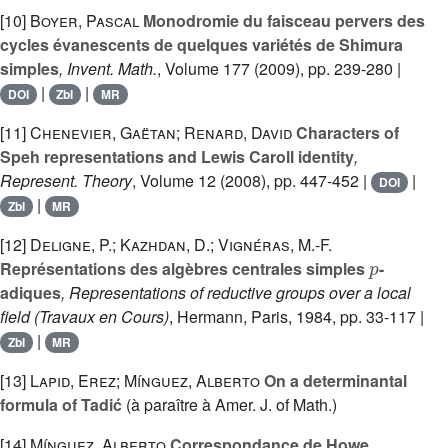
[10]
Boyer, Pascal
Monodromie du faisceau pervers des
cycles évanescents de quelques variétés de Shimura
simples
, Invent. Math.
, Volume 177
(2009), pp. 239-280 |
|
|
DOI
Zbl
MR
[11]
Chenevier, Gaëtan; Renard, David
Characters of
Speh representations and Lewis Caroll identity
,
Represent. Theory
, Volume 12
(2008), pp. 447-452 |
|
DOI
|
Zbl
MR
[12]
Deligne, P.; Kazhdan, D.; Vignéras, M.-F.
p
Représentations des algèbres centrales simples
-
adiques
, Representations of reductive groups over a local
field
(Travaux en Cours)
, Hermann, Paris, 1984, pp. 33-117 |
|
Zbl
MR
[13]
Lapid, Erez; Mínguez, Alberto
On a determinantal
formula of Tadić
(à paraître à Amer. J. of Math.)
[14]
Mínguez, Alberto
Correspondance de Howe