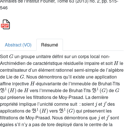
Annales de l'Institut Fourier, Tome 63 (2013) no. 2, pp. 515-
546
Abstract (VO)
Résumé
G
Soit
un groupe unitaire défini sur un corps local non-
H
Archimédien de caractéristique résiduelle impaire et soit
le
centralisateur d’un élément rationnel semi-simple de l’algèbre
G
de Lie de
. Nous démontrons qu’il existe une application
H
affine injective
-équivariante de l’immeuble de Bruhat-Tits
𝔅
1
(
H
)
H
𝔅
1
(
G
)
G
de
vers l’immeuble de Bruhat-Tits
de
qui préserve les filtrations de Moy-Prasad. La dernière
j
j
′
propriété implique l’unicité comme suit : soient
et
des
𝔅
1
(
H
)
𝔅
1
(
G
)
applications de
vers
qui préservent les
j
j
′
filtrations de Moy-Prasad. Nous démontrons que
et
sont
égales s’il n’y a pas de tore deployé dans le centre de la
H