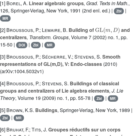
[1]
Borel, A.
Linear algebraic groups
, Grad. Texts in Math.
,
126
, Springer-Verlag, New York, 1991 (2nd enl. ed.) |
|
Zbl
MR
GL
(
m
,
D
)
[2]
Broussous, P.; Lemaire, B.
Building of
and
centralizers
, Transform. Groups
, Volume 7
(2002) no. 1, pp.
15-50 |
|
|
DOI
Zbl
MR
[3]
Broussous, P.; Sécherre, V.; Stevens, S.
Smooth
representations of GL(m,D), V: Endo-classes
(2010)
(arXiv:1004.5032v1)
[4]
Broussous, P.; Stevens, S.
Buildings of classical
groups and centralizers of Lie algebra elements
, J. Lie
Theory
, Volume 19
(2009) no. 1, pp. 55-78 |
|
Zbl
MR
[5]
Brown, K.S.
Buildings
, Springer-Verlag, New York, 1989 |
|
Zbl
MR
[6]
Bruhat, F.; Tits, J.
Groupes réductifs sur un corps