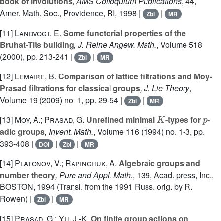
book of involutions
, AMS Colloquium Publications
, 44
,
Amer. Math. Soc., Providence, RI, 1998 |
|
Zbl
MR
[11]
Landvogt, E.
Some functorial properties of the
Bruhat-Tits building
, J. Reine Angew. Math.
, Volume 518
(2000), pp. 213-241 |
|
Zbl
MR
[12]
Lemaire, B.
Comparison of lattice filtrations and Moy-
Prasad filtrations for classical groups
, J. Lie Theory
,
Volume 19
(2009) no. 1, pp. 29-54 |
|
Zbl
MR
K
p
[13]
Moy, A.; Prasad, G.
Unrefined minimal
-types for
-
adic groups
, Invent. Math.
, Volume 116
(1994) no. 1-3, pp.
393-408 |
|
|
DOI
Zbl
MR
[14]
Platonov, V.; Rapinchuk, A.
Algebraic groups and
number theory
, Pure and Appl. Math.
, 139
, Acad. press, Inc.,
BOSTON, 1994 (Transl. from the 1991 Russ. orig. by R.
Rowen) |
|
Zbl
MR
[15]
Prasad, G.; Yu, J.-K.
On finite group actions on