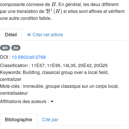
composante connexe de
. En général, les deux diffèrent
𝔅
1
(
H
)
par une translation de
si elles sont affines et vérifient
une autre conditon faible.
Détail
Citer cet article
MR
Zbl
DOI :
10.5802/aif.2768
Classification :
11E57, 11E95, 14L35, 20E42, 20G25
Keywords:
Building, classical group over a local field,
centralizer
Mots-clés :
immeuble, groupe classique sur un corps local,
centralisateur
Affiliations des auteurs :
Bibliographie
Cité par