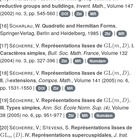
reductive groups and buildings
, Invent. Math.
, Volume 147
(2002) no. 3, pp. 545-560 |
|
|
DOI
Zbl
MR
[16]
Scharlau, W.
Quadratic and Hermitian Forms
,
Springer-Verlag, Berlin and Heidelberg, 1985 |
|
Zbl
MR
GL
(
m
,
D
)
[17]
Sécherre, V.
Représentations lisses de
. I.
Caractères simples
, Bull. Soc. Math. France
, Volume 132
(2004) no. 3, pp. 327-396 |
|
|
Zbl
MR
Numdam
GL
(
m
,
D
)
[18]
Sécherre, V.
Représentations lisses de
.
β
II.
-extensions
, Compos. Math.
, Volume 141
(2005) no. 6,
pp. 1531-1550 |
|
|
DOI
Zbl
MR
GL
(
m
,
D
)
[19]
Sécherre, V.
Représentations lisses de
.
III. Types simples
, Ann. Sci. École Norm. Sup. (4)
, Volume
38
(2005) no. 6, pp. 951-977 |
|
|
Zbl
MR
Numdam
[20]
Sécherre, V.; Stevens, S.
Représentations lisses de
GL
m
(
D
)
. IV. Représentations supercuspidales
, J. Inst.