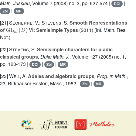
Math. Jussieu
, Volume 7
(2008) no. 3, pp. 527-574 |
|
DOI
|
Zbl
MR
[21]
Sécherre, V.; Stevens, S.
Smooth Representations
GL
m
(
D
)
of
VI: Semisimple Types
(2011) (Int. Math. Res.
Not.)
[22]
Stevens, S.
Semisimple characters for p-adic
classical groups
, Duke Math. J.
, Volume 127
(2005) no. 1,
pp. 123-173 |
|
|
DOI
Zbl
MR
[23]
Weil, A.
Adeles and algebraic groups
, Prog. in Math.
,
23
, Birkhäuser Boston, Mass., 1982 |
|
Zbl
MR