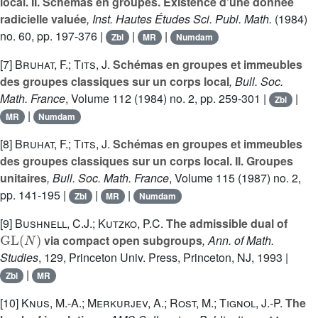
local. II. Schémas en groupes. Existence d’une donnée
radicielle valuée
, Inst. Hautes Études Sci. Publ. Math.
(1984)
no. 60, pp. 197-376 |
|
|
Zbl
MR
Numdam
[7]
Bruhat, F.; Tits, J.
Schémas en groupes et immeubles
des groupes classiques sur un corps local
, Bull. Soc.
Math. France
, Volume 112
(1984) no. 2, pp. 259-301 |
|
Zbl
|
MR
Numdam
[8]
Bruhat, F.; Tits, J.
Schémas en groupes et immeubles
des groupes classiques sur un corps local. II. Groupes
unitaires
, Bull. Soc. Math. France
, Volume 115
(1987) no. 2,
pp. 141-195 |
|
|
Zbl
MR
Numdam
[9]
Bushnell, C.J.; Kutzko, P.C.
The admissible dual of
GL
(
N
)
via compact open subgroups
, Ann. of Math.
Studies
, 129
, Princeton Univ. Press, Princeton, NJ, 1993 |
|
Zbl
MR
[10]
Knus, M.-A.; Merkurjev, A.; Rost, M.; Tignol, J.-P.
The