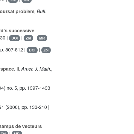
Goursat problem
, Bull.
rd’s successive
-30 |
|
|
DOI
Zbl
MR
pp. 807-812 |
|
DOI
Zbl
-space. II
, Amer. J. Math.
,
4) no. 5, pp. 1397-1433 |
91
(2000), pp. 133-210 |
champs de vecteurs
|
Zbl
MR