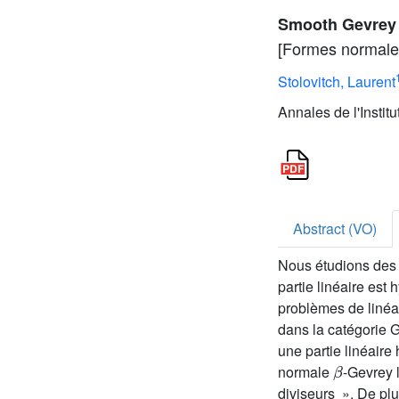
Smooth Gevrey n
[Formes normales
Stolovitch, Laurent
Annales de l'Instit
Abstract (VO)
Nous étudions des 
partie linéaire est 
problèmes de linéa
dans la catégorie 
une partie linéaire
β
normale
-Gevrey l
diviseurs ». De plu