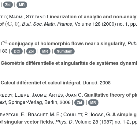
|
|
Zbl
MR
teo; Marmi, Stefano
Linearization of analytic and non-analy
(
C
,
0
)
of
, Bull. Soc. Math. France
, Volume 128
(2000) no. 1, pp
C
k
-conjugacy of holomorphic flows near a singularity
, Pub
-183 |
|
|
|
DOI
Zbl
MR
Numdam
Géométrie différentielle et singularités de systèmes dynam
Calcul différentiel et calcul intégral
, Dunod, 2008
eddy; Llibre, Jaume; Artés, Joan C.
Qualitative theory of pl
ext
, Springer-Verlag, Berlin, 2006 |
|
Zbl
MR
irapegui, E.; Brachet, M. E.; Coullet, P.; Iooss, G.
A simple gl
f singular vector fields
, Phys. D
, Volume 28
(1987) no. 1-2, p