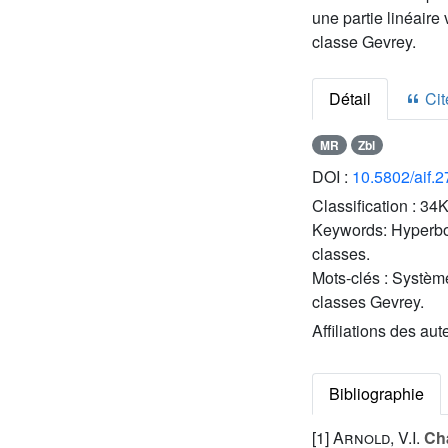
une partie linéaire
classe Gevrey.
Détail
Cite
MR
Zbl
DOI :
10.5802/aif.
Classification :
34K
Keywords:
Hyperbo
classes.
Mots-clés :
Système
classes Gevrey.
Affiliations des aut
Bibliographie
[1]
Arnold, V.I.
Cha