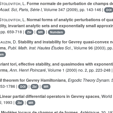
Stolovitch, L.
Forme normale de perturbation de champs de
 Acad. Sci, Paris, Série I
, Volume 347
(2009), pp. 143-146 |
DOI
Stolovitch, L.
Normal forms of analytic perturbations of 
idity, invariant analytic sets and exponentially small approx
 pp. 659-718 |
|
|
Zbl
MR
Numdam
Sauzin, D.
Stability and instability for Gevrey quasi-convex n
ems
, Publ. Math. Inst. Hautes Études Sci.
, Volume 96
(2003), pp
am
riant tori, effective stability, and quasimodes with exponentia
orms
, Ann. Henri Poincaré
, Volume 1
(2000) no. 2, pp. 223-248 
theorem for Gevrey Hamiltonians
, Ergodic Theory Dynam. 
1753-1786 |
|
|
DOI
Zbl
MR
Linear partial differential operators in Gevrey spaces
, World
J, 1993 |
|
Zbl
MR
Modèles locaux de champs et de formes
, Astérisque
, 30
, 19