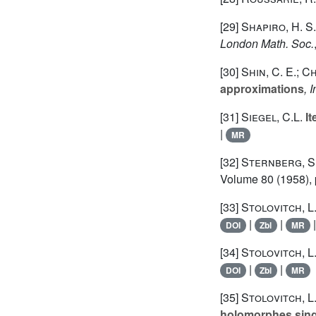
[29]
Shapiro, H. S.
London Math. Soc.
[30]
Shin, C. E.; Ch
approximations
, 
[31]
Siegel, C.L.
It
|
MR
[32]
Sternberg, S
Volume 80
(1958), 
[33]
Stolovitch, L
|
|
DOI
Zbl
MR
[34]
Stolovitch, L
|
|
DOI
Zbl
MR
[35]
Stolovitch, L
holomorphes sing