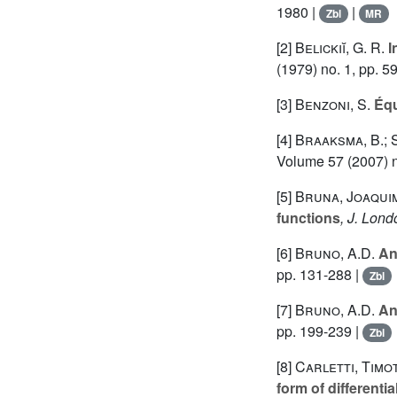
1980 |
|
Zbl
MR
[2]
Belickiĭ, G. R.
I
(1979) no. 1, pp. 5
[3]
Benzoni, S.
Équa
[4]
Braaksma, B.; 
Volume 57
(2007) n
[5]
Bruna, Joaqui
functions
, J. Lond
[6]
Bruno, A.D.
Ana
pp. 131-288 |
Zbl
[7]
Bruno, A.D.
Ana
pp. 199-239 |
Zbl
[8]
Carletti, Timo
form of differenti