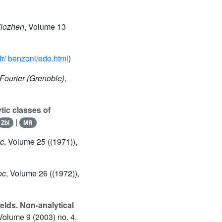
rilozhen
, Volume 13
.fr/ benzoni/edo.html
)
. Fourier (Grenoble)
,
tic classes of
|
Zbl
MR
oc
, Volume 25
((1971)),
oc
, Volume 26
((1972)),
lds. Non-analytical
 Volume 9
(2003) no. 4,