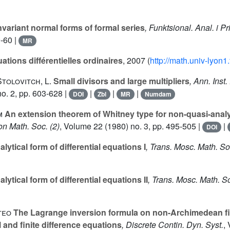
nvariant normal forms of formal series
, Funktsional. Anal. i P
9-60 |
MR
tions différentielles ordinaires
, 2007 (
http://math.univ-lyon1
Stolovitch, L.
Small divisors and large multipliers
, Ann. Inst
o. 2, pp. 603-628 |
|
|
|
DOI
Zbl
MR
Numdam
m
An extension theorem of Whitney type for non-quasi-analy
on Math. Soc. (2)
, Volume 22
(1980) no. 3, pp. 495-505 |
|
DOI
lytical form of differential equations I
, Trans. Mosc. Math. S
lytical form of differential equations II
, Trans. Mosc. Math. S
teo
The Lagrange inversion formula on non-Archimedean fie
al and finite difference equations
, Discrete Contin. Dyn. Syst.
,