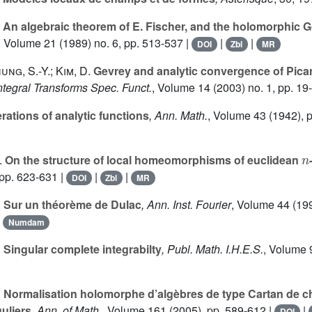
An algebraic theorem of E. Fischer, and the holomorphic 
, Volume 21
(1989) no. 6, pp. 513-537 |
|
|
DOI
Zbl
MR
ung, S.-Y.; Kim, D.
Gevrey and analytic convergence of Pica
Integral Transforms Spec. Funct.
, Volume 14
(2003) no. 1, pp. 19
erations of analytic functions
, Ann. Math.
, Volume 43
(1942), 
n
.
On the structure of local homeomorphisms of euclidean
pp. 623-631 |
|
|
DOI
Zbl
MR
.
Sur un théorème de Dulac
, Ann. Inst. Fourier
, Volume 44
(199
|
Numdam
.
Singular complete integrabilty
, Publ. Math. I.H.E.S.
, Volume 
.
Normalisation holomorphe d’algèbres de type Cartan de 
uliers
, Ann. of Math.
, Volume 161
(2005), pp. 589-612 |
|
DOI