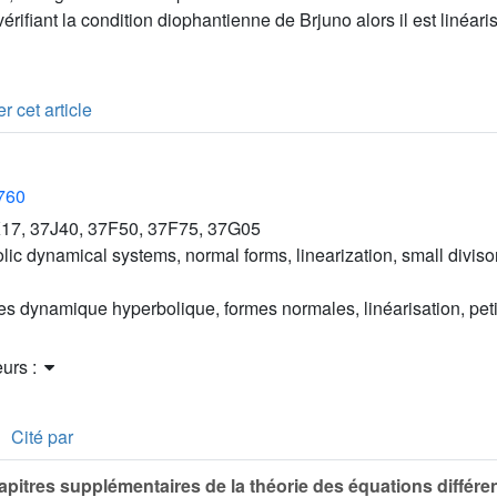
 vérifiant la condition diophantienne de Brjuno alors il est linéa
r cet article
2760
17, 37J40, 37F50, 37F75, 37G05
lic dynamical systems, normal forms, linearization, small divis
s dynamique hyperbolique, formes normales, linéarisation, peti
eurs :
Cité par
pitres supplémentaires de la théorie des équations différen