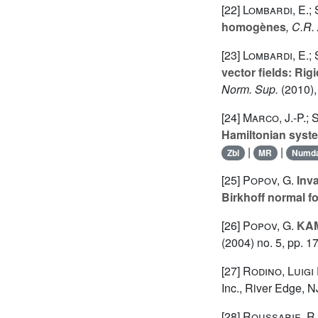
[22]
Lombardi, E.; 
homogènes
, C.R.
[23]
Lombardi, E.; 
vector fields: Rig
Norm. Sup.
(2010),
[24]
Marco, J.-P.; 
Hamiltonian syst
|
|
Zbl
MR
Numd
[25]
Popov, G.
Inva
Birkhoff normal f
[26]
Popov, G.
KAM 
(2004) no. 5, pp. 
[27]
Rodino, Luigi
Inc., River Edge, N
[28]
Roussarie, R.