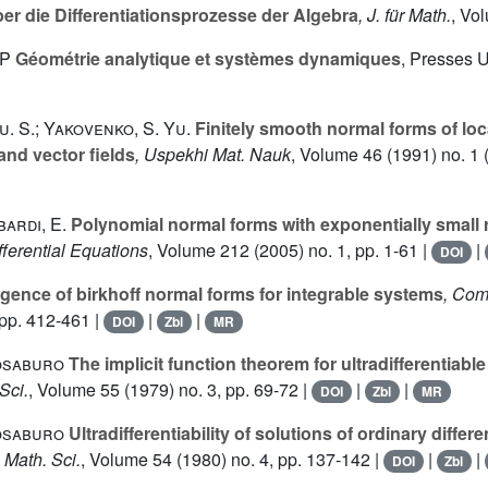
er die Differentiationsprozesse der Algebra
, J. für Math.
, Vo
-P
Géométrie analytique et systèmes dynamiques
, Presses U
u. S.; Yakovenko, S. Yu.
Finitely smooth normal forms of loca
nd vector fields
, Uspekhi Mat. Nauk
, Volume 46
(1991) no. 1 (
bardi, E.
Polynomial normal forms with exponentially small r
ifferential Equations
, Volume 212
(2005) no. 1, pp. 1-61 |
|
DOI
ence of birkhoff normal forms for integrable systems
, Com
pp. 412-461 |
|
|
DOI
Zbl
MR
osaburo
The implicit function theorem for ultradifferentiab
Sci.
, Volume 55
(1979) no. 3, pp. 69-72 |
|
|
DOI
Zbl
MR
osaburo
Ultradifferentiability of solutions of ordinary differ
 Math. Sci.
, Volume 54
(1980) no. 4, pp. 137-142 |
|
|
DOI
Zbl