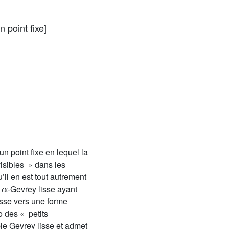
 point fixe]
n point fixe en lequel la
visibles » dans les
il en est tout autrement
α
s
-Gevrey lisse ayant
isse vers une forme
o des « petits
ble Gevrey lisse et admet