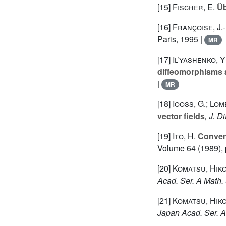
[15]
Fischer, E.
Üb
[16]
Françoise, J.
Paris, 1995 |
MR
[17]
Il’yashenko, Y
diffeomorphisms a
|
MR
[18]
Iooss, G.; Lom
vector fields
, J. D
[19]
Ito, H.
Converg
Volume 64
(1989), 
[20]
Komatsu, Hik
Acad. Ser. A Math. 
[21]
Komatsu, Hik
Japan Acad. Ser. A