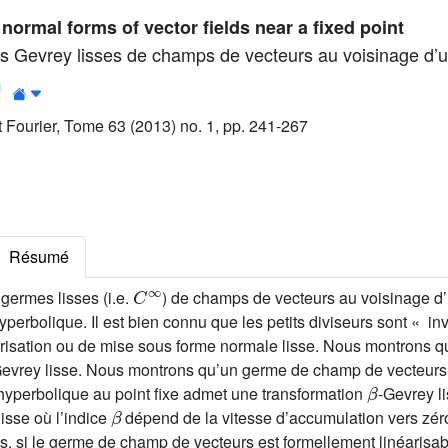
ormal forms of vector fields near a fixed point
 Gevrey lisses de champs de vecteurs au voisinage d’un
1
ut Fourier, Tome 63 (2013) no. 1, pp. 241-267
Résumé
C
∞
germes lisses (i.e.
) de champs de vecteurs au voisinage d’u
hyperbolique. Il est bien connu que les petits diviseurs sont « in
risation ou de mise sous forme normale lisse. Nous montrons qu’
Gevrey lisse. Nous montrons qu’un germe de champ de vecteur
β
 hyperbolique au point fixe admet une transformation
-Gevrey l
β
isse où l’indice
dépend de la vitesse d’accumulation vers zér
s, si le germe de champ de vecteurs est formellement linéarisa