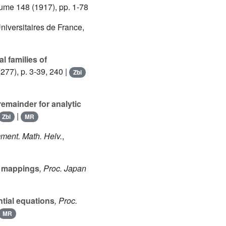
lume 148
(1917), pp. 1-78
niversitaires de France,
l families of
277), p. 3-39, 240 |
Zbl
emainder for analytic
|
Zbl
MR
ment. Math. Helv.
,
le mappings
, Proc. Japan
ential equations
, Proc.
MR