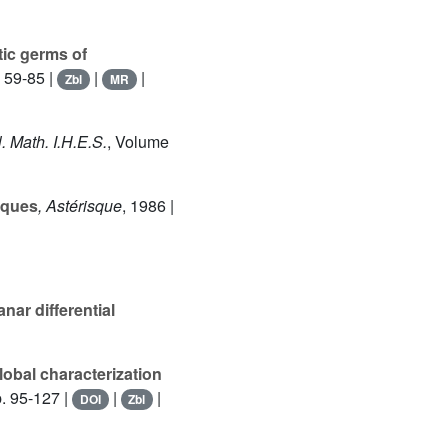
tic germs of
. 59-85 |
|
|
Zbl
MR
l. Math. I.H.E.S.
, Volume
iques
, Astérisque
, 1986 |
anar differential
obal characterization
p. 95-127 |
|
|
DOI
Zbl