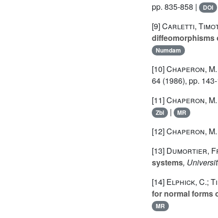
pp. 835-858 |
DOI
[9]
Carletti, Timo
diffeomorphisms 
Numdam
[10]
Chaperon, M.
64
(1986), pp. 143
[11]
Chaperon, M.
|
Zbl
MR
[12]
Chaperon, M.
[13]
Dumortier, Fr
systems
, Universit
[14]
Elphick, C.; T
for normal forms o
MR