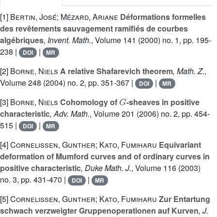
[1]
Bertin, José; Mézard, Ariane
Déformations formelles
des revêtements sauvagement ramifiés de courbes
algébriques
, Invent. Math.
, Volume 141
(2000) no. 1, pp. 195-
238 |
|
DOI
MR
[2]
Borne, Niels
A relative Shafarevich theorem
, Math. Z.
,
Volume 248
(2004) no. 2, pp. 351-367 |
|
DOI
MR
G
[3]
Borne, Niels
Cohomology of
-sheaves in positive
characteristic
, Adv. Math.
, Volume 201
(2006) no. 2, pp. 454-
515 |
|
DOI
MR
[4]
Cornelissen, Gunther; Kato, Fumiharu
Equivariant
deformation of Mumford curves and of ordinary curves in
positive characteristic
, Duke Math. J.
, Volume 116
(2003)
no. 3, pp. 431-470 |
|
DOI
MR
[5]
Cornelissen, Gunther; Kato, Fumiharu
Zur Entartung
schwach verzweigter Gruppenoperationen auf Kurven
, J.