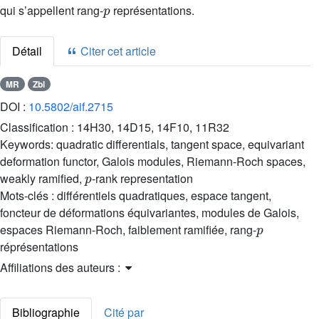
qui s’appellent rang-
représentations.
Détail
Citer cet article
MR
Zbl
DOI :
10.5802/aif.2715
Classification :
14H30, 14D15, 14F10, 11R32
Keywords:
quadratic differentials, tangent space, equivariant
deformation functor, Galois modules, Riemann-Roch spaces,
p
weakly ramified,
-rank representation
Mots-clés :
différentiels quadratiques, espace tangent,
foncteur de déformations équivariantes, modules de Galois,
p
espaces Riemann-Roch, faiblement ramifiée, rang-
réprésentations
Affiliations des auteurs :
Bibliographie
Cité par