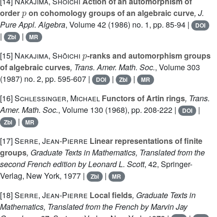
[14]
Nakajima, Shōichi
Action of an automorphism of
p
order
on cohomology groups of an algebraic curve
, J.
Pure Appl. Algebra
, Volume 42
(1986) no. 1, pp. 85-94 |
DOI
|
|
Zbl
MR
p
[15]
Nakajima, Shōichi
-ranks and automorphism groups
of algebraic curves
, Trans. Amer. Math. Soc.
, Volume 303
(1987) no. 2, pp. 595-607 |
|
|
DOI
Zbl
MR
[16]
Schlessinger, Michael
Functors of Artin rings
, Trans.
Amer. Math. Soc.
, Volume 130
(1968), pp. 208-222 |
|
DOI
|
Zbl
MR
[17]
Serre, Jean-Pierre
Linear representations of finite
groups
, Graduate Texts in Mathematics, Translated from the
second French edition by Leonard L. Scott
, 42
, Springer-
Verlag, New York, 1977 |
|
Zbl
MR
[18]
Serre, Jean-Pierre
Local fields
, Graduate Texts in
Mathematics, Translated from the French by Marvin Jay