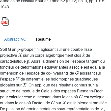
Annales de l'Institut Fourier, Tome 62 (2012) no. 3, pp. 1015-
1043
Abstract (VO)
Résumé
p
Soit G un
-groupe fini agissant sur une courbe lisse
X
k
projective
sur un corps algébriquement clos
de
p
caractéristique
. Alors la dimension de l’espace tangent du
foncteur de déformations équivariantes associé est égal à la
G
dimension de l’espace de co-invariants de
agissant sur
V
l’espace
de différentielles holomorphes quadratiques
X
globales sur
. On applique des résultats connus sur la
structure de module de Galois des espaces Riemann-Roch
G
pour calculer cette dimension dans le cas où
est cyclique
G
X
ou dans le cas où l’action de
sur
est faiblement ramifiée.
V
De plus, on détermine certaines sous-représentations de
,
p