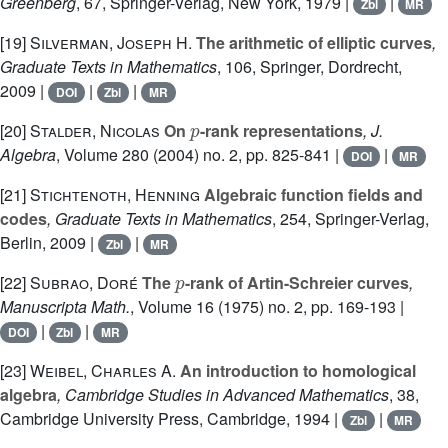
Greenberg
, 67
, Springer-Verlag, New York, 1979 |
|
Zbl
MR
[19]
Silverman, Joseph H.
The arithmetic of elliptic curves
,
Graduate Texts in Mathematics
, 106
, Springer, Dordrecht,
2009 |
|
|
DOI
Zbl
MR
p
[20]
Stalder, Nicolas
On
-rank representations
, J.
Algebra
, Volume 280
(2004) no. 2, pp. 825-841 |
|
DOI
MR
[21]
Stichtenoth, Henning
Algebraic function fields and
codes
, Graduate Texts in Mathematics
, 254
, Springer-Verlag,
Berlin, 2009 |
|
Zbl
MR
p
[22]
Subrao, Doré
The
-rank of Artin-Schreier curves
,
Manuscripta Math.
, Volume 16
(1975) no. 2, pp. 169-193 |
|
|
DOI
Zbl
MR
[23]
Weibel, Charles A.
An introduction to homological
algebra
, Cambridge Studies in Advanced Mathematics
, 38
,
Cambridge University Press, Cambridge, 1994 |
|
Zbl
MR