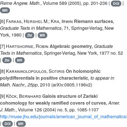
Reine Angew. Math.
, Volume 589
(2005), pp. 201-236 |
|
DOI
MR
[6]
Farkas, Hershel M.; Kra, Irwin
Riemann surfaces
,
Graduate Texts in Mathematics
, 71
, Springer-Verlag, New
York, 1980 |
|
Zbl
MR
[7]
Hartshorne, Robin
Algebraic geometry
, Graduate
Texts in Mathematics
, Springer-Verlag, New York, 1977 no. 52
|
|
Zbl
MR
[8]
Karanikolopoulos, Sotiris
On holomorphic
polydifferentials in positive characteristic
, to appear in
Math. Nachr., 25pp
, 2010 (arXiv:0905.1196v2)
[9]
Köck, Bernhard
Galois structure of Zariski
cohomology for weakly ramified covers of curves
, Amer.
J. Math.
, Volume 126
(2004) no. 5, pp. 1085-1107
http://muse.jhu.edu/journals/american_journal_of_mathematics
|
|
DOI
MR