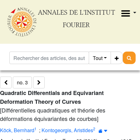
ANNALES DE L'INSTITUT
FOURIER
Tout
no. 3
Quadratic Differentials and Equivariant
Deformation Theory of Curves
[Différentielles quadratiques et théorie des
déformations équivariantes de courbes]
1
2
Köck, Bernhard
;
Kontogeorgis, Aristides