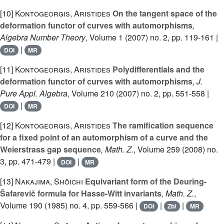
[10]
Kontogeorgis, Aristides
On the tangent space of the
deformation functor of curves with automorphisms
,
Algebra Number Theory
, Volume 1
(2007) no. 2, pp. 119-161 |
|
DOI
MR
[11]
Kontogeorgis, Aristides
Polydifferentials and the
deformation functor of curves with automorphisms
, J.
Pure Appl. Algebra
, Volume 210
(2007) no. 2, pp. 551-558 |
|
DOI
MR
[12]
Kontogeorgis, Aristides
The ramification sequence
for a fixed point of an automorphism of a curve and the
Weierstrass gap sequence
, Math. Z.
, Volume 259
(2008) no.
3, pp. 471-479 |
|
DOI
MR
[13]
Nakajima, Shōichi
Equivariant form of the Deuring-
Šafarevič formula for Hasse-Witt invariants
, Math. Z.
,
Volume 190
(1985) no. 4, pp. 559-566 |
|
|
DOI
Zbl
MR