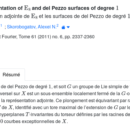
E
8
1
ntation of
and del Pezzo surfaces of degree
E
8
on adjointe de
et les surfaces de del Pezzo de degré
1
2
.
;
Skorobogatov, Alexei N.
ut Fourier, Tome 61 (2011) no. 6, pp. 2337-2360
Résumé
1
G
 de del Pezzo de degré
, et soit
un groupe de Lie simple de
X
G
iversel sur
est un sous-ensemble localement fermé de la
-o
 la représentation adjointe. Ce plongement est équivariant par ra
T
X
G
de
, identifié avec un tore maximal de l’extension de
par l
T
s hyperplanes
-invariantes du torseur définies par les racines d
40
X
courbes exceptionnelles de
.