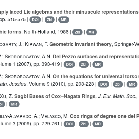
ply laced Lie algebras and their minuscule representations
pp. 515-575 |
|
|
DOI
Zbl
MR
ic forms
, North-Holland, 1986 |
|
Zbl
MR
garty, J.; Kirwan, F.
Geometric invariant theory
, Springer-V
.; Skorobogatov, A.N.
Del Pezzo surfaces and representati
olume 1
(2007), pp. 393-419 |
|
|
DOI
Zbl
MR
.; Skorobogatov, A.N.
On the equations for universal torso
 Math. Jussieu
, Volume 9
(2010), pp. 203-223 |
|
|
DOI
Zbl
MR
Xu, Z.
Sagbi Bases of Cox–Nagata Rings
, J. Eur. Math. Soc.
,
|
bl
MR
illy-Alvarado, A.; Velasco, M.
Cox rings of degree one del 
olume 3
(2009), pp. 729-761 |
|
|
DOI
Zbl
MR