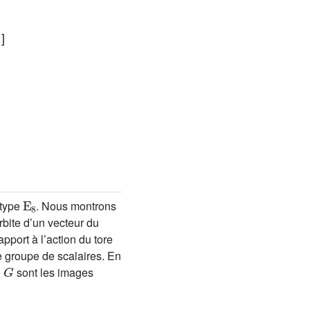
1
]
E
8
 type
. Nous montrons
rbite d’un vecteur du
pport à l’action du tore
e groupe de scalaires. En
G
e
sont les images