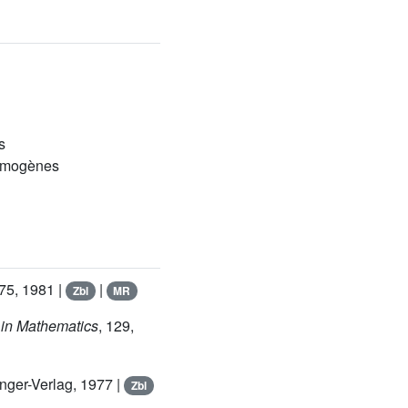
s
homogènes
75, 1981 |
|
Zbl
MR
 in Mathematics
, 129
,
inger-Verlag, 1977 |
Zbl