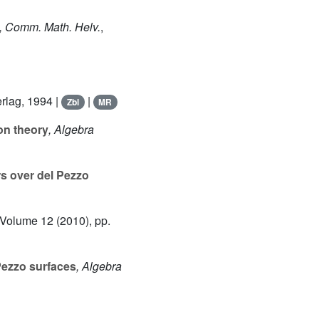
, Comm. Math. Helv.
,
erlag, 1994 |
|
Zbl
MR
on theory
, Algebra
rs over del Pezzo
 Volume 12
(2010), pp.
Pezzo surfaces
, Algebra