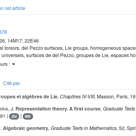
r cet article
2676
26, 14M17, 22E46
al torsors, del Pezzo surfaces, Lie groups, homogeneous space
s universels, surfaces de del Pezzo, groupes de Lie, espaces 
eurs :
Cité par
oupes et algèbres de Lie
, Chapitres IV-VIII
, Masson, Paris, 19
ris, J.
Representation theory. A first course
, Graduate Texts
991 |
|
Zbl
MR
.
Algebraic geometry
, Graduate Texts in Mathematics
, 52
, Spr