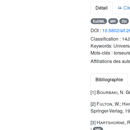
Détail
Cite
EuDML
MR
Zbl
DOI :
10.5802/aif.
Classification :
14J
Keywords:
Univers
Mots-clés :
torseur
Affiliations des aut
Bibliographie
[1]
Bourbaki, N.
Gr
[2]
Fulton, W.; Har
Springer-Verlag, 1
[3]
Hartshorne, R
|
MR