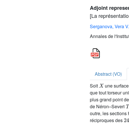
Adjoint represe
[La représentati
Serganova, Vera V
Annales de l'Instit
Abstract (VO)
X
Soit
une surface
que tout torseur un
plus grand point de
de Néron–Severi
outre, les section
2
réciproques des