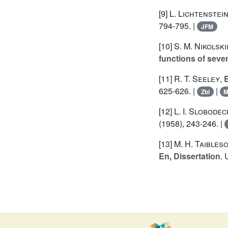
[9]
L. Lichtenstei
794-795. |
JFM
[10]
S. M. Nikolski
functions of sever
[11]
R. T. Seeley
,
E
625-626. |
|
Zbl
[12]
L. I. Slobodeck
(1958), 243-246. |
[13]
M. H. Taibles
En, Dissertation
. 