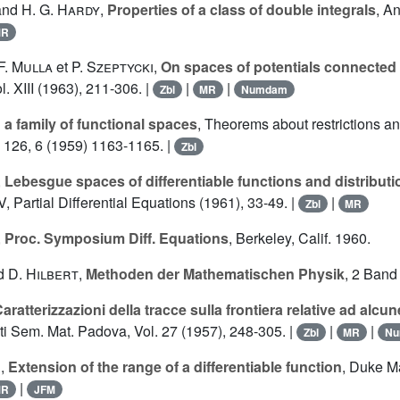
and
H. G. Hardy
,
Properties of a class of double integrals
, A
MR
F. Mulla
et
P. Szeptycki
,
On spaces of potentials connected 
ol. XIII (1963), 211-306. |
|
|
Zbl
MR
Numdam
 a family of functional spaces
, Theorems about restrictions a
126, 6 (1959) 1163-1165. |
Zbl
,
Lebesgue spaces of differentiable functions and distribut
V, Partial Differential Equations (1961), 33-49. |
|
Zbl
MR
,
Proc. Symposium Diff. Equations
, Berkeley, Calif. 1960.
d
D. Hilbert
,
Methoden der Mathematischen Physik
, 2 Band
aratterizzazioni della tracce sulla frontiera relative ad alcun
ti Sem. Mat. Padova, Vol. 27 (1957), 248-305. |
|
|
Zbl
MR
N
s
,
Extension of the range of a differentiable function
, Duke Ma
|
MR
JFM