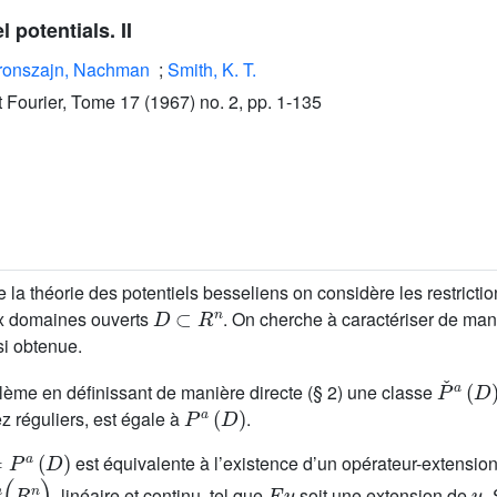
 potentials. II
ronszajn, Nachman
;
Smith, K. T.
ut Fourier, Tome 17 (1967) no. 2, pp. 1-135
e la théorie des potentiels besseliens on considère les restrictio
D
⊂
R
n
 domaines ouverts
. On cherche à caractériser de mani
i obtenue.
P
ˇ
a
(
D
lème en définissant de manière directe (§ 2) une classe
P
a
(
D
)
 réguliers, est égale à
.
a
(
D
)
est équivalente à l’existence d’un opérateur-extensio
n
)
E
u
u
, linéaire et continu, tel que
soit une extension de
.