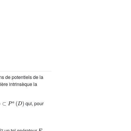
ns de potentiels de la
ère intrinsèque la
)
⊂
P
a
(
D
)
qui, pour
n
E
 Si un tel opérateur