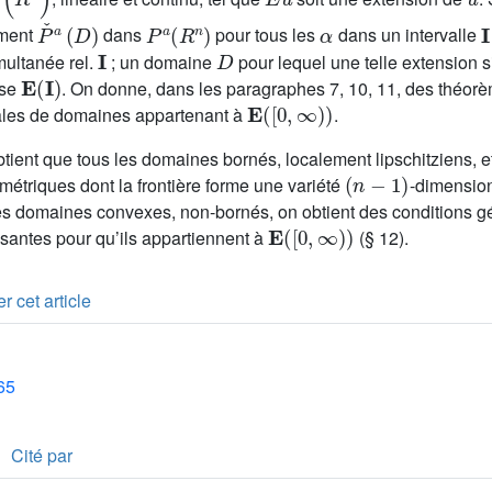
P
ˇ
a
(
D
)
P
a
(
R
n
)
α
I
ûment
dans
pour tous les
dans un intervalle
I
D
multanée rel.
; un domaine
pour lequel une telle extension s
E
(
I
)
sse
. On donne, dans les paragraphes 7, 10, 11, des théor
E
(
[
0
,
∞
)
)
ales de domaines appartenant à
.
obtient que tous les domaines bornés, localement lipschitziens, 
(
n
-
1
)
étriques dont la frontière forme une variété
-dimension
les domaines convexes, non-bornés, on obtient des conditions g
E
(
[
0
,
∞
)
)
isantes pour qu’ils appartiennent à
(§ 12).
r cet article
65
Cité par