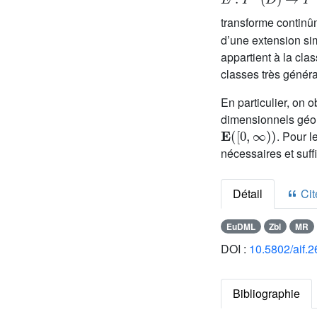
transforme contin
d’une extension si
appartient à la cla
classes très génér
En particulier, on 
dimensionnels géom
E
(
[
0
,
∞
)
)
. Pour 
nécessaires et suff
Détail
Cite
EuDML
Zbl
MR
DOI :
10.5802/aif.2
Bibliographie