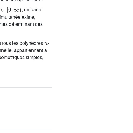
⊂
[
0
,
∞
)
, on parle
imultanée existe,
èmes déterminant des
n
et tous les polyhèdres
-
nelle, appartiennent à
éométriques simples,