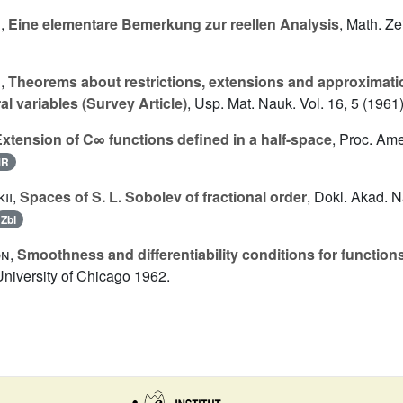
n
,
Eine elementare Bemerkung zur reellen Analysis
, Math. Zei
i
,
Theorems about restrictions, extensions and approximation
al variables (Survey Article)
, Usp. Mat. Nauk. Vol. 16, 5 (1961
xtension of C∞ functions defined in a half-space
, Proc. Ame
MR
ii
,
Spaces of S. L. Sobolev of fractional order
, Dokl. Akad. 
Zbl
on
,
Smoothness and differentiability conditions for functions
University of Chicago 1962.