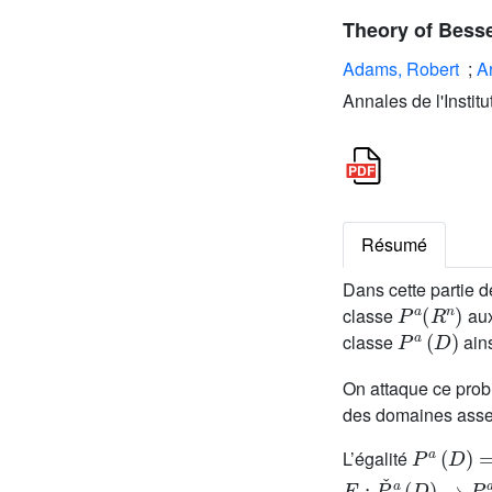
Theory of Bessel
Adams, Robert
;
A
Annales de l'Instit
Résumé
Dans cette partie d
P
a
(
R
n
)
classe
aux
P
a
(
D
)
classe
ains
On attaque ce prob
des domaines assez
P
a
(
D
)
=
P
L’égalité
E
:
P
ˇ
a
(
D
)
→
P
a
(
R