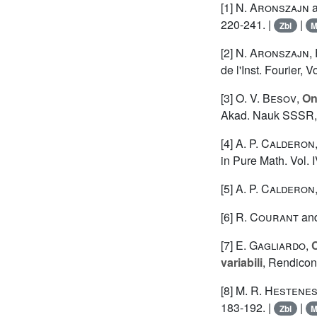
[1]
N. Aronszajn
220-241. |
|
Zbl
[2]
N. Aronszajn
,
de l'Inst. Fourier, V
[3]
O. V. Besov
,
On
Akad. Nauk SSSR, 
[4]
A. P. Calderon
in Pure Math. Vol. I
[5]
A. P. Calderon
[6]
R. Courant
an
[7]
E. Gagliardo
,
C
variabili
, Rendicon
[8]
M. R. Hestene
183-192. |
|
Zbl