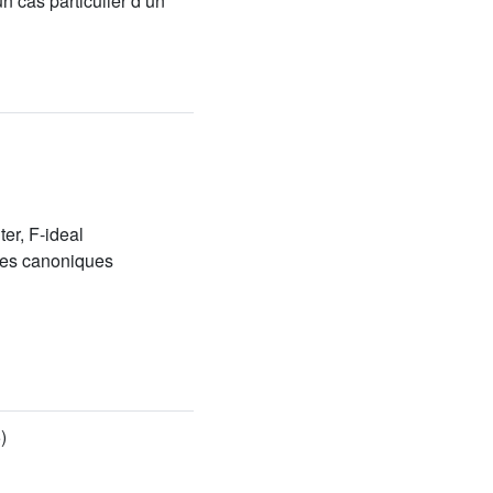
n cas particulier d’un
ter, F-ideal
res canoniques
)