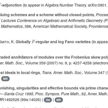
F
-adjunction
(to appear in Algebra Number Theory. arXiv:0901
luing schemes and a scheme without closed points
, Proce
 Lectures Conference on Algebraic and Arithmetic Geometry (P. 
y Mathematics
, 386
, American Mathematical Society, Providence,
F
Smith, K.
Globally
-regular and log Fano varieties
(to appear
aded annihilators of modules over the Frobenius skew poly
er. Math. Soc.
, Volume 359
(2007) no. 9, p. 4237-4258 (electroni
st ideals in local rings
, Trans. Amer. Math. Soc.
, Volume 347
(
|
MR
nishing, singularities and effective bounds via prime charac
y—Santa Cruz 1995, Proc. Sympos. Pure Math.
, 62
, Amer. Math.
MR1492526 (99a:14026) |
|
Zbl
MR