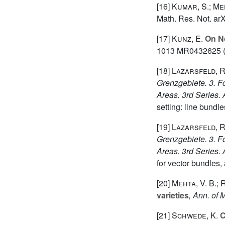
[16]
Kumar, S.; Meh
Math. Res. Not. ar
[17]
Kunz, E.
On No
1013 MR0432625 (
[18]
Lazarsfeld, R
Grenzgebiete. 3. F
Areas. 3rd Series.
setting: line bund
[19]
Lazarsfeld, R
Grenzgebiete. 3. F
Areas. 3rd Series.
for vector bundles
[20]
Mehta, V. B.;
varieties
, Ann. of M
[21]
Schwede, K.
C