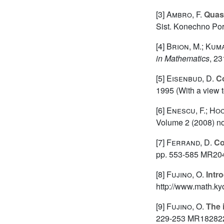
[3]
Ambro, F.
Quasi
Sist. Konechno Po
[4]
Brion, M.; Kuma
in Mathematics
, 23
[5]
Eisenbud, D.
Co
1995 (With a view 
[6]
Enescu, F.; Ho
Volume 2
(2008) no
[7]
Ferrand, D.
Co
pp. 553-585 MR20
[8]
Fujino, O.
Intro
http://www.math.kyo
[9]
Fujino, O.
The i
229-253 MR182822