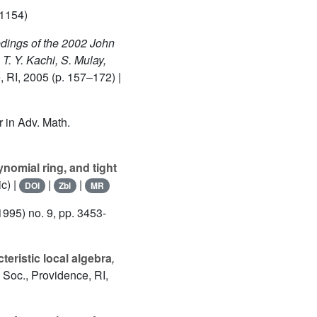
.1154)
edings of the 2002 John
T. Y. Kachi, S. Mulay,
 RI, 2005 (p. 157–172) |
 in Adv. Math.
nomial ring, and tight
c) |
|
|
DOI
Zbl
MR
1995) no. 9, pp. 3453-
teristic local algebra
,
 Soc., Providence, RI,