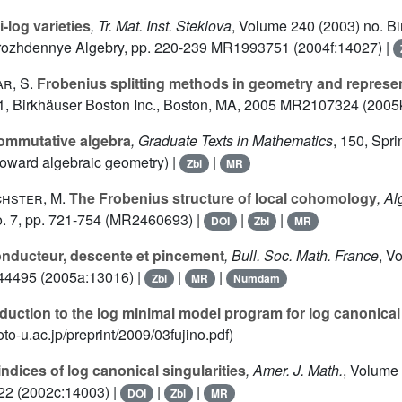
-log varieties
, Tr. Mat. Inst. Steklova
, Volume 240
(2003) no. Bi
rozhdennye Algebry, pp. 220-239 MR1993751 (2004f:14027) |
r, S.
Frobenius splitting methods in geometry and represen
1
, Birkhäuser Boston Inc., Boston, MA, 2005 MR2107324 (2005
mmutative algebra
, Graduate Texts in Mathematics
, 150
, Spr
toward algebraic geometry) |
|
Zbl
MR
chster, M.
The Frobenius structure of local cohomology
, A
. 7, pp. 721-754 (MR2460693) |
|
|
DOI
Zbl
MR
nducteur, descente et pincement
, Bull. Soc. Math. France
, V
44495 (2005a:13016) |
|
|
Zbl
MR
Numdam
duction to the log minimal model program for log canonical
to-u.ac.jp/preprint/2009/03fujino.pdf)
ndices of log canonical singularities
, Amer. J. Math.
, Volume
2 (2002c:14003) |
|
|
DOI
Zbl
MR