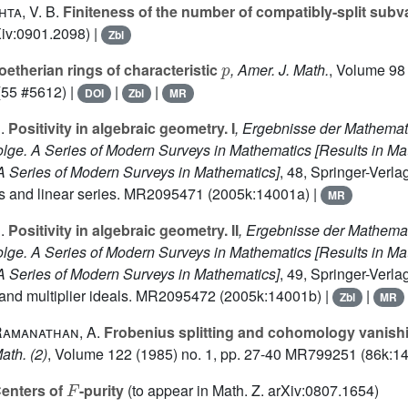
ta, V. B.
Finiteness of the number of compatibly-split subva
Xiv:0901.2098) |
Zbl
p
etherian rings of characteristic
, Amer. J. Math.
, Volume 98
55 #5612) |
|
|
DOI
Zbl
MR
.
Positivity in algebraic geometry. I
, Ergebnisse der Mathemati
olge. A Series of Modern Surveys in Mathematics [Results in M
 A Series of Modern Surveys in Mathematics]
, 48
, Springer-Verla
les and linear series. MR2095471 (2005k:14001a) |
MR
.
Positivity in algebraic geometry. II
, Ergebnisse der Mathemat
olge. A Series of Modern Surveys in Mathematics [Results in M
 A Series of Modern Surveys in Mathematics]
, 49
, Springer-Verlag
, and multiplier ideals. MR2095472 (2005k:14001b) |
|
Zbl
MR
 Ramanathan, A.
Frobenius splitting and cohomology vanishi
ath. (2)
, Volume 122
(1985) no. 1, pp. 27-40 MR799251 (86k:14
F
enters of
-purity
(to appear in Math. Z. arXiv:0807.1654)