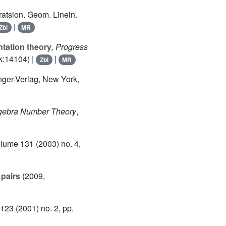
ratsion. Geom. Linein.
|
Zbl
MR
tation theory
, Progress
k:14104) |
|
Zbl
MR
inger-Verlag, New York,
lgebra Number Theory
,
olume 131
(2003) no. 4,
 pairs
(2009,
 123
(2001) no. 2, pp.