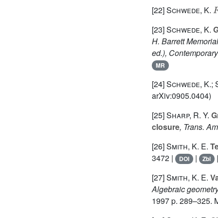
[22]
Schwede, K.
[23]
Schwede, K.
G
H. Barrett Memorial
ed.), Contemporar
MR
[24]
Schwede, K.; 
arXiv:0905.0404)
[25]
Sharp, R. Y.
Gr
closure
, Trans. Am
[26]
Smith, K. E.
Te
3472 |
|
DOI
Zbl
[27]
Smith, K. E.
Va
Algebraic geometr
1997 p. 289–325. 