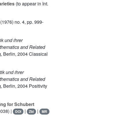
rieties
(to appear in Int.
(1976) no. 4, pp. 999-
k und ihrer
athematics and Related
g, Berlin, 2004 Classical
ik und ihrer
athematics and Related
, Berlin, 2004 Positivity
ng for Schubert
038) |
|
|
DOI
Zbl
MR