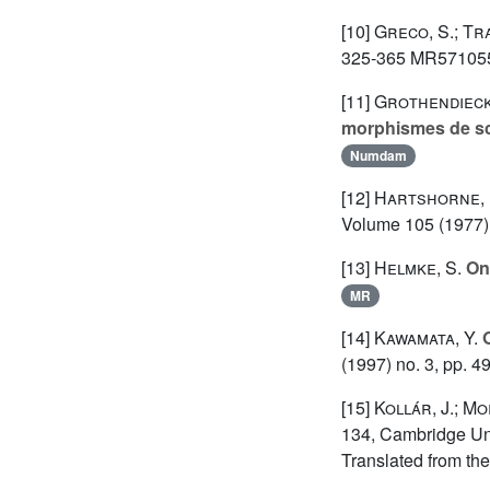
[10]
Greco, S.; Tr
325-365 MR571055 
[11]
Grothendieck
morphismes de sc
Numdam
[12]
Hartshorne, R
Volume 105
(1977)
[13]
Helmke, S.
On 
MR
[14]
Kawamata, Y.
O
(1997) no. 3, pp.
[15]
Kollár, J.; Mor
134
, Cambridge Uni
Translated from t