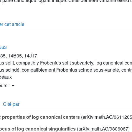
 paire canonique logarithmique. Cette dernière variante étend u
.
r cet article
2563
35, 14B05, 14J17
s split, compatibly Frobenius split subvariety, log canonical cen
us scindé, compatiblement Frobenius scindé sous-variété, cent
idéaux
eurs :
Cité par
 properties of log canonical centers
(arXiv:math.AG/0611205
ocus of log canonical singularities
(arXiv:math.AG/9806067)