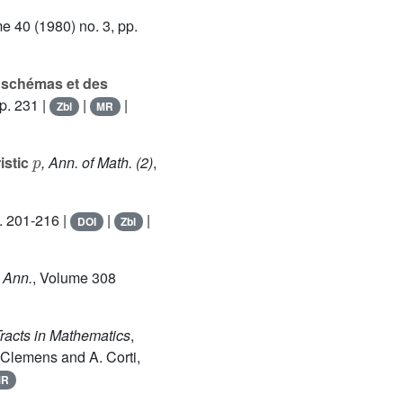
me 40
(1980) no. 3, pp.
s schémas et des
p. 231 |
|
|
Zbl
MR
p
istic
, Ann. of Math. (2)
,
. 201-216 |
|
|
DOI
Zbl
. Ann.
, Volume 308
racts in Mathematics
,
 Clemens and A. Corti,
MR