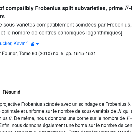
F
f compatibly Frobenius split subvarieties, prime
-
rs
e sous-variétés compatiblement scindées par Frobenius,
 et le nombre de centres canoniques logarithmiques]
2
ucker, Kevin
ut Fourier, Tome 60 (2010) no. 5, pp. 1515-1531
Résumé
θ
 projective Frobenius scindée avec un scindage de Frobenius
X
optimale et uniforme sur le nombre de sous-variétés de
qui 
θ
F
nius
. De même, nous donnons une borne sur le nombre de
 Enfin, nous donnons également une borne sur le nombre de ce