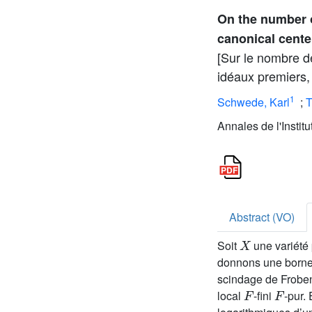
On the number o
canonical cente
[Sur le nombre d
idéaux premiers,
1
Schwede, Karl
;
T
Annales de l'Instit
Abstract (VO)
X
Soit
une variété
donnons une borne 
scindage de Frobe
F
F
local
-fini
-pur.