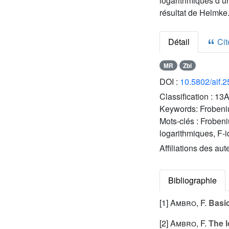
logarithmiques d’un
résultat de Helmke
Détail
Cite
MR
Zbl
DOI :
10.5802/aif.
Classification :
13A
Keywords:
Frobeniu
Mots-clés :
Frobeni
logarithmiques, F-
Affiliations des aut
Bibliographie
[1]
Ambro, F.
Basic
[2]
Ambro, F.
The l