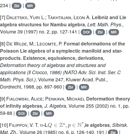
234 |
|
Zbl
MR
[7]
Daletskii, Yuri L.; Takhtajan, Leon A.
Leibniz and Lie
algebra structures for Nambu algebra
, Lett. Math. Phys.
,
Volume 39
(1997) no. 2, pp. 127-141 |
|
|
DOI
Zbl
MR
[8]
De Wilde, M.; Lecomte, P.
Formal deformations of the
Poisson Lie algebra of a symplectic manifold and star-
products. Existence, equivalence, derivations
,
Deformation theory of algebras and structures and
applications (Il Ciocco, 1986)
(NATO Adv. Sci. Inst. Ser. C
Math. Phys. Sci.)
, Volume 247
, Kluwer Acad. Publ.,
Dordrecht, 1988, pp. 897-960 |
|
Zbl
MR
[9]
Fialowski, Alice; Penkava, Michael
Deformation theory
of infinity algebras
, J. Algebra
, Volume 255
(2002) no. 1, pp.
59-88 |
|
|
DOI
Zbl
MR
n
Q
∈
ℤ
n
,
p
∈
ℕ
*
[10]
Filippov, V. T.
-L
,ie algebras
, Sibirsk.
Mat. Zh.
, Volume 26
(1985) no. 6, p. 126-140, 191 |
|
Zbl