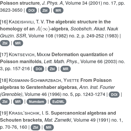
Poisson structure
, J. Phys. A
, Volume 34
(2001) no. 17, pp.
3623-3650 |
|
|
DOI
Zbl
MR
[16]
Kadeishvili, T. V.
The algebraic structure in the
A
(
∞
)
homology of an
-algebra
, Soobshch. Akad. Nauk
Gruzin. SSR
, Volume 108
(1982) no. 2, p. 249-252 (1983) |
|
Zbl
MR
[17]
Kontsevich, Maxim
Deformation quantization of
Poisson manifolds
, Lett. Math. Phys.
, Volume 66
(2003) no.
3, pp. 157-216 |
|
|
DOI
Zbl
MR
[18]
Kosmann-Schwarzbach, Yvette
From Poisson
algebras to Gerstenhaber algebras
, Ann. Inst. Fourier
(Grenoble)
, Volume 46
(1996) no. 5, pp. 1243-1274 |
|
DOI
|
|
|
Zbl
MR
Numdam
EuDML
[19]
Krasilʼshchik, I. S.
Supercanonical algebras and
Schouten brackets
, Mat. Zametki
, Volume 49
(1991) no. 1,
p. 70-76, 160 |
|
Zbl
MR