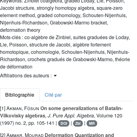
Keywords:
Zinbiel coalgebra, graded Loday, Lie, Poisson,
Jacobi structure, strongly homotopy algebra, square-zero
element method, graded cohomology, Schouten-Nijenhuis,
Nijenhuis-Richardson, Grabowski-Marmo bracket,
deformation theory
Mots-clés :
co-algèbre de Zinbiel, suites graduées de Loday,
Lie, Poisson, structure de Jacobi, algèbre fortement
homotopique, cohomologie, Schouten-Nijenhuis, Nijenhuis-
Richardson, crochets gradués de Grabowski-Marmo, théorie
de déformation
Affiliations des auteurs :
Bibliographie
Cité par
[1]
Akman, Füsun
On some generalizations of Batalin-
Vilkovisky algebras
, J. Pure Appl. Algebra
, Volume 120
(1997) no. 2, pp. 105-141 |
|
|
DOI
Zbl
MR
[2]
Ammar, Mourad
Deformation Quantization and