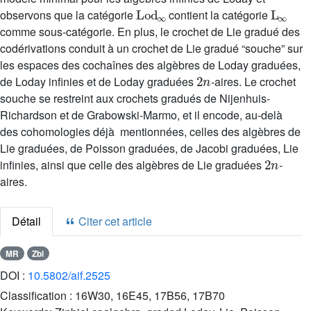
Lod
∞
L
∞
observons que la catégorie
contient la catégorie
comme sous-catégorie. En plus, le crochet de Lie gradué des
codérivations conduit à un crochet de Lie gradué “souche” sur
les espaces des cochaînes des algèbres de Loday graduées,
2
n
de Loday infinies et de Loday graduées
-aires. Le crochet
souche se restreint aux crochets gradués de Nijenhuis-
Richardson et de Grabowski-Marmo, et il encode, au-delà
des cohomologies déjà mentionnées, celles des algèbres de
Lie graduées, de Poisson graduées, de Jacobi graduées, Lie
2
n
infinies, ainsi que celle des algèbres de Lie graduées
-
aires.
Détail
Citer cet article
MR
Zbl
DOI :
10.5802/aif.2525
Classification :
16W30, 16E45, 17B56, 17B70