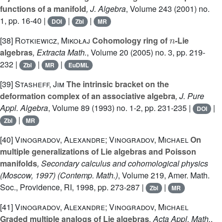
functions of a manifold
, J. Algebra
, Volume 243
(2001) no.
1, pp. 16-40 |
|
|
DOI
Zbl
MR
n
[38]
Rotkiewicz, Mikołaj
Cohomology ring of
-Lie
algebras
, Extracta Math.
, Volume 20
(2005) no. 3, pp. 219-
232 |
|
|
Zbl
MR
EuDML
[39]
Stasheff, Jim
The intrinsic bracket on the
deformation complex of an associative algebra
, J. Pure
Appl. Algebra
, Volume 89
(1993) no. 1-2, pp. 231-235 |
|
DOI
|
Zbl
MR
[40]
Vinogradov, Alexandre; Vinogradov, Michael
On
multiple generalizations of Lie algebras and Poisson
manifolds
, Secondary calculus and cohomological physics
(Moscow, 1997)
(Contemp. Math.)
, Volume 219
, Amer. Math.
Soc., Providence, RI, 1998, pp. 273-287 |
|
Zbl
MR
[41]
Vinogradov, Alexandre; Vinogradov, Michael
Graded multiple analogs of Lie algebras
, Acta Appl. Math.
,