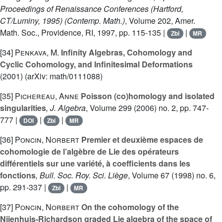
Proceedings of Renaissance Conferences (Hartford,
CT/Luminy, 1995)
(Contemp. Math.)
, Volume 202
, Amer.
Math. Soc., Providence, RI, 1997, pp. 115-135 |
|
Zbl
MR
[34]
Penkava, M.
Infinity Algebras, Cohomology and
Cyclic Cohomology, and Infinitesimal Deformations
(2001) (arXiv: math/0111088)
[35]
Pichereau, Anne
Poisson (co)homology and isolated
singularities
, J. Algebra
, Volume 299
(2006) no. 2, pp. 747-
777 |
|
|
DOI
Zbl
MR
[36]
Poncin, Norbert
Premier et deuxième espaces de
cohomologie de l’algèbre de Lie des opérateurs
différentiels sur une variété, à coefficients dans les
fonctions
, Bull. Soc. Roy. Sci. Liège
, Volume 67
(1998) no. 6,
pp. 291-337 |
|
Zbl
MR
[37]
Poncin, Norbert
On the cohomology of the
Nijenhuis-Richardson graded Lie algebra of the space of