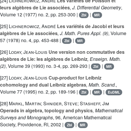
[24]
Lichnerowicz, André
Les variétés de Poisson et
leurs algèbres de Lie associées
, J. Differential Geometry
,
Volume 12
(1977) no. 2, pp. 253-300 |
|
Zbl
MR
[25]
Lichnerowicz, André
Les variétés de Jacobi et leurs
algèbres de Lie associées
, J. Math. Pures Appl. (9)
, Volume
57
(1978) no. 4, pp. 453-488 |
|
Zbl
MR
[26]
Loday, Jean-Louis
Une version non commutative des
algèbres de Lie: les algèbres de Leibniz
, Enseign. Math.
(2)
, Volume 39
(1993) no. 3-4, pp. 269-293 |
|
Zbl
MR
[27]
Loday, Jean-Louis
Cup-product for Leibniz
cohomology and dual Leibniz algebras
, Math. Scand.
,
Volume 77
(1995) no. 2, pp. 189-196 |
|
|
Zbl
MR
EuDML
[28]
Markl, Martin; Shnider, Steve; Stasheff, Jim
Operads in algebra, topology and physics
, Mathematical
Surveys and Monographs
, 96
, American Mathematical
Society, Providence, RI, 2002 |
|
Zbl
MR