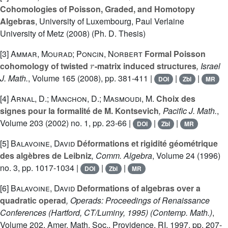
Cohomologies of Poisson, Graded, and Homotopy
Algebras
, University of Luxembourg, Paul Verlaine
University of Metz (2008) (Ph. D. Thesis)
[3]
Ammar, Mourad; Poncin, Norbert
Formal Poisson
r
cohomology of twisted
-matrix induced structures
, Israel
J. Math.
, Volume 165
(2008), pp. 381-411 |
|
|
DOI
Zbl
MR
[4]
Arnal, D.; Manchon, D.; Masmoudi, M.
Choix des
signes pour la formalité de M. Kontsevich
, Pacific J. Math.
,
Volume 203
(2002) no. 1, pp. 23-66 |
|
|
DOI
Zbl
MR
[5]
Balavoine, David
Déformations et rigidité géométrique
des algèbres de Leibniz
, Comm. Algebra
, Volume 24
(1996)
no. 3, pp. 1017-1034 |
|
|
DOI
Zbl
MR
[6]
Balavoine, David
Deformations of algebras over a
quadratic operad
, Operads: Proceedings of Renaissance
Conferences (Hartford, CT/Luminy, 1995)
(Contemp. Math.)
,
Volume 202
, Amer. Math. Soc., Providence, RI, 1997, pp. 207-