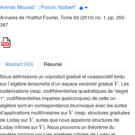
1
1
Ammar, Mourad
;
Poncin, Norbert
Annales de l'Institut Fourier, Tome 60 (2010) no. 1, pp. 355-
387
Abstract (VO)
Résumé
Nous définissons un coproduit gradué et coassociatif tordu
V
sur l’algèbre tensorielle d’un espace vectoriel gradué
. Les
codérivations (resp. codifférentielles quadratiques de “degré
1”, codifférentielles impaires quelconques) de cette co-
algèbre sont en correspondance biunivoque avec les suites
V
d’applications multilinéaires sur
(resp. structures graduées
V
de Loday sur
, suites que nous appelons structures de
V
Loday infinies sur
). Nous prouvons un théorème du
modèle minimal pour les algèbres infinies de Loday et