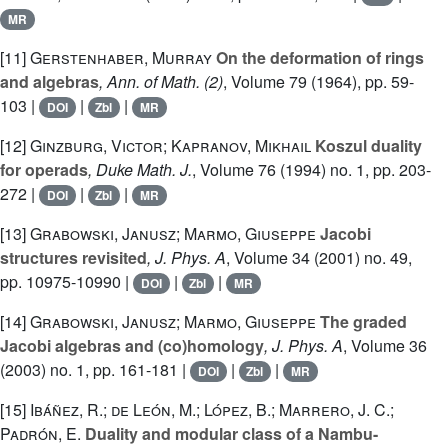
MR
[11]
Gerstenhaber, Murray
On the deformation of rings
and algebras
, Ann. of Math. (2)
, Volume 79
(1964), pp. 59-
103 |
|
|
DOI
Zbl
MR
[12]
Ginzburg, Victor; Kapranov, Mikhail
Koszul duality
for operads
, Duke Math. J.
, Volume 76
(1994) no. 1, pp. 203-
272 |
|
|
DOI
Zbl
MR
[13]
Grabowski, Janusz; Marmo, Giuseppe
Jacobi
structures revisited
, J. Phys. A
, Volume 34
(2001) no. 49,
pp. 10975-10990 |
|
|
DOI
Zbl
MR
[14]
Grabowski, Janusz; Marmo, Giuseppe
The graded
Jacobi algebras and (co)homology
, J. Phys. A
, Volume 36
(2003) no. 1, pp. 161-181 |
|
|
DOI
Zbl
MR
[15]
Ibáñez, R.; de León, M.; López, B.; Marrero, J. C.;
Padrón, E.
Duality and modular class of a Nambu-