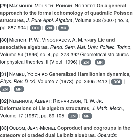
[29]
Masmoudi, Mohsen; Poncin, Norbert
On a general
approach to the formal cohomology of quadratic Poisson
structures
, J. Pure Appl. Algebra
, Volume 208
(2007) no. 3,
pp. 887-904 |
|
|
DOI
Zbl
MR
n
[30]
Michor, P. W.; Vinogradov, A. M.
-ary Lie and
associative algebras
, Rend. Sem. Mat. Univ. Politec. Torino
,
Volume 54
(1996) no. 4, pp. 373-392 Geometrical structures
for physical theories, II (Vietri, 1996) |
|
Zbl
MR
[31]
Nambu, Yoichiro
Generalized Hamiltonian dynamics
,
Phys. Rev. D (3)
, Volume 7
(1973), pp. 2405-2412 |
|
DOI
|
Zbl
MR
[32]
Nijenhuis, Albert; Richardson, R. W. Jr.
Deformations of Lie algebra structures
, J. Math. Mech.
,
Volume 17
(1967), pp. 89-105 |
|
Zbl
MR
[33]
Oudom, Jean-Michel
Coproduct and cogroups in the
category of graded dual Leibniz algebras
, Operads: