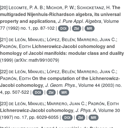
[20]
Lecomte, P. A. B.; Michor, P. W.; Schicketanz, H.
The
multigraded Nijenhuis-Richardson algebra, its universal
property and applications
, J. Pure Appl. Algebra
, Volume
77
(1992) no. 1, pp. 87-102 |
|
|
DOI
Zbl
MR
[21]
de León, Manuel; López, Belén; Marrero, Juan C.;
Padrón, Edith
Lichnerowicz-Jacobi cohomology and
homology of Jacobi manifolds: modular class and duality
(1999) (arXiv: math/9910079)
[22]
de León, Manuel; López, Belén; Marrero, Juan C.;
Padrón, Edith
On the computation of the Lichnerowicz-
Jacobi cohomology
, J. Geom. Phys.
, Volume 44
(2003) no.
4, pp. 507-522 |
|
|
DOI
Zbl
MR
[23]
de León, Manuel; Marrero, Juan C.; Padrón, Edith
Lichnerowicz-Jacobi cohomology
, J. Phys. A
, Volume 30
(1997) no. 17, pp. 6029-6055 |
|
|
DOI
Zbl
MR