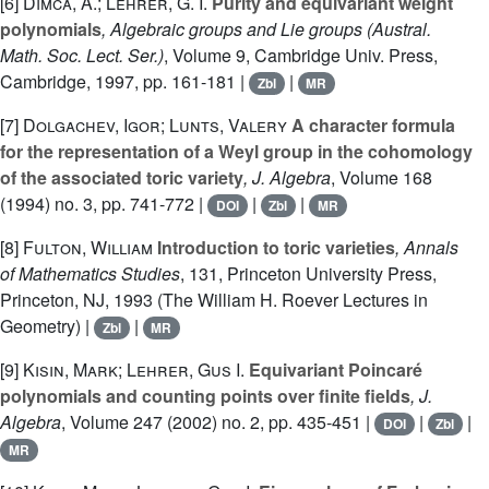
[6]
Dimca, A.; Lehrer, G. I.
Purity and equivariant weight
polynomials
, Algebraic groups and Lie groups
(Austral.
Math. Soc. Lect. Ser.)
, Volume 9
, Cambridge Univ. Press,
Cambridge, 1997, pp. 161-181 |
|
Zbl
MR
[7]
Dolgachev, Igor; Lunts, Valery
A character formula
for the representation of a Weyl group in the cohomology
of the associated toric variety
, J. Algebra
, Volume 168
(1994) no. 3, pp. 741-772 |
|
|
DOI
Zbl
MR
[8]
Fulton, William
Introduction to toric varieties
, Annals
of Mathematics Studies
, 131
, Princeton University Press,
Princeton, NJ, 1993 (The William H. Roever Lectures in
Geometry) |
|
Zbl
MR
[9]
Kisin, Mark; Lehrer, Gus I.
Equivariant Poincaré
polynomials and counting points over finite fields
, J.
Algebra
, Volume 247
(2002) no. 2, pp. 435-451 |
|
|
DOI
Zbl
MR