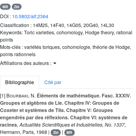
MR
Zbl
DOI :
10.5802/aif.2364
Classification :
14M25, 14F40, 14G05, 20G40, 14L30
Keywords:
Toric varieties, cohomology, Hodge theory, rational
points
Mots-clés :
variétés toriques, cohomologie, théorie de Hodge,
points rationnels
Affiliations des auteurs :
Bibliographie
Cité par
[1]
Bourbaki, N.
Éléments de mathématique. Fasc. XXXIV.
Groupes et algèbres de Lie. Chapitre IV: Groupes de
Coxeter et systèmes de Tits. Chapitre V: Groupes
engendrés par des réflexions. Chapitre VI: systèmes de
racines
, Actualités Scientifiques et Industrielles, No. 1337
,
Hermann, Paris, 1968 |
|
Zbl
MR