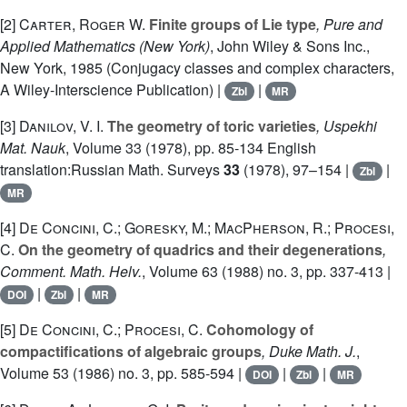
[2]
Carter, Roger W.
Finite groups of Lie type
, Pure and
Applied Mathematics (New York)
, John Wiley & Sons Inc.,
New York, 1985 (Conjugacy classes and complex characters,
A Wiley-Interscience Publication) |
|
Zbl
MR
[3]
Danilov, V. I.
The geometry of toric varieties
, Uspekhi
Mat. Nauk
, Volume 33
(1978), pp. 85-134 English
translation:Russian Math. Surveys
33
(1978), 97–154 |
|
Zbl
MR
[4]
De Concini, C.; Goresky, M.; MacPherson, R.; Procesi,
C.
On the geometry of quadrics and their degenerations
,
Comment. Math. Helv.
, Volume 63
(1988) no. 3, pp. 337-413 |
|
|
DOI
Zbl
MR
[5]
De Concini, C.; Procesi, C.
Cohomology of
compactifications of algebraic groups
, Duke Math. J.
,
Volume 53
(1986) no. 3, pp. 585-594 |
|
|
DOI
Zbl
MR