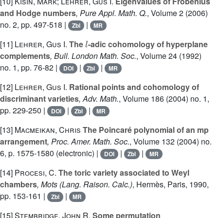
[10]
Kisin, Mark; Lehrer, Gus I.
Eigenvalues of Frobenius
and Hodge numbers
, Pure Appl. Math. Q.
, Volume 2
(2006)
no. 2, pp. 497-518 |
|
Zbl
MR
l
[11]
Lehrer, Gus I.
The
-adic cohomology of hyperplane
complements
, Bull. London Math. Soc.
, Volume 24
(1992)
no. 1, pp. 76-82 |
|
|
DOI
Zbl
MR
[12]
Lehrer, Gus I.
Rational points and cohomology of
discriminant varieties
, Adv. Math.
, Volume 186
(2004) no. 1,
pp. 229-250 |
|
|
DOI
Zbl
MR
[13]
Macmeikan, Chris
The Poincaré polynomial of an mp
arrangement
, Proc. Amer. Math. Soc.
, Volume 132
(2004) no.
6, p. 1575-1580 (electronic) |
|
|
DOI
Zbl
MR
[14]
Procesi, C.
The toric variety associated to Weyl
chambers
, Mots
(Lang. Raison. Calc.)
, Hermès, Paris, 1990,
pp. 153-161 |
|
Zbl
MR
[15]
Stembridge, John R.
Some permutation