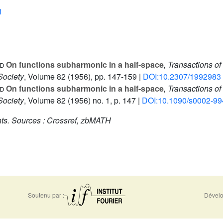
1
d
On functions subharmonic in a half-space
, Transactions o
Society
, Volume 82
(1956), pp. 147-159 |
DOI:10.2307/1992983
d
On functions subharmonic in a half-space
, Transactions o
Society
, Volume 82
(1956) no. 1, p. 147 |
DOI:10.1090/s0002-9
ts.
Sources :
Crossref, zbMATH
Soutenu par :
Dévelo
0956