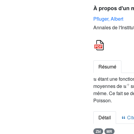
À propos d'un m
Pfluger, Albert
Annales de l'Instit
Résumé
u
étant une fonctio
u
+
moyennes de
su
même. Ce fait se dé
Poisson.
Détail
Cite
Zbl
MR