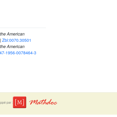
f the American
|
Zbl:0070.30501
f the American
947-1956-0078464-3
ppé par :