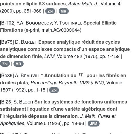
points on elliptic K3 surfaces
, Asian Math. J.
, Volume 4
(2000), pp. 351-368 |
|
Zbl
MR
[B-T02]
F.A. Bogomolov; Y. Tschinkel
Special Elliptic
Fibrations
(e-print, math.AG/0303044)
[Ba75]
D. Barlet
Espace analytique réduit des cycles
analytiques complexes compacts d'un espace analytique
de dimension finie
, LNM
, Volume 482
(1975), pp. 1-158 |
|
Zbl
MR
H
1
[Be89]
A. Beauville
Annulation du
pour les fibrés en
droites plats
, Proceedings Bayreuth 1989
(LNM)
, Volume
1507
(1992), pp. 1-15 |
Zbl
[Bl26]
S. Bloch
Sur les systèmes de fonctions uniformes
satisfaisant l'équation d'une variété algébrique dont
l'irrégularité dépasse la dimension
, J. Math. Pures et
Appliquées
, Volume 5
(1926), pp. 19-66 |
JFM