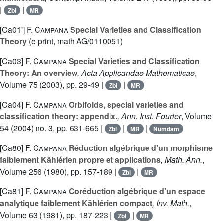
|
|
Zbl
MR
[Ca01']
F. Campana
Special Varieties and Classification
Theory
(e-print, math AG/0110051)
[Ca03]
F. Campana
Special Varieties and Classification
Theory: An overview
, Acta Applicandae Mathematicae
,
Volume 75
(2003), pp. 29-49 |
|
Zbl
MR
[Ca04]
F. Campana
Orbifolds, special varieties and
classification theory: appendix.
, Ann. Inst. Fourier
, Volume
54
(2004) no. 3, pp. 631-665 |
|
|
Zbl
MR
Numdam
[Ca80]
F. Campana
Réduction algébrique d'un morphisme
faiblement Kählérien propre et applications
, Math. Ann.
,
Volume 256
(1980), pp. 157-189 |
|
Zbl
MR
[Ca81]
F. Campana
Coréduction algébrique d'un espace
analytique faiblement Kählérien compact
, Inv. Math.
,
Volume 63
(1981), pp. 187-223 |
|
Zbl
MR