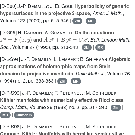
[D-E00]
J.-P. Demailly; J. El Goul
Hyperbolicity of generic
hypersurfaces in the projective 3-space
, Amer. J. Math.
,
Volume 122
(2000), pp. 515-546 |
|
Zbl
MR
[D-G95]
H. Darmon; A. Granville
On the equations
z
m
=
F
(
x
,
y
)
A
x
p
+
B
y
q
=
C
z
r
and
, Bull. London Math.
Soc.
, Volume 27
(1995), pp. 513-543 |
|
Zbl
MR
[D-L-S94]
J.-P. Demailly; L. Lempert; B. Shiffman
Algebraic
approximations of holomorphic maps from Stein
domains to projective manifolds
, Duke Math. J.
, Volume 76
(1994) no. 2, pp. 333-363 |
|
Zbl
MR
[D-P-S93]
J.-P. Demailly; T. Peternell; M. Schneider
Kähler manifolds with numerically effective Ricci class
,
Comp. Math.
, Volume 89
(1993) no. 2, pp. 217-240 |
|
Zbl
|
MR
Numdam
[D-P-S96]
J.-P. Demailly; T. Peternell; M. Schneider
Compact Kähler Manifolds with hermitian semipositive