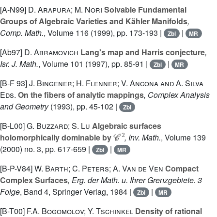
[A-N99]
D. Arapura; M. Nori
Solvable Fundamental
Groups of Algebraic Varieties and Kähler Manifolds
,
Comp. Math.
, Volume 116
(1999), pp. 173-193 |
|
Zbl
MR
[Ab97]
D. Abramovich
Lang's map and Harris conjecture
,
Isr. J. Math.
, Volume 101
(1997), pp. 85-91 |
|
Zbl
MR
[B-F 93]
J. Bingener; H. Flenner; V. Ancona and A. Silva
Eds.
On the fibers of analytic mappings
, Complex Analysis
and Geometry
(1993), pp. 45-102 |
Zbl
[B-L00]
G. Buzzard; S. Lu
Algebraic surfaces
𝒞
2
holomorphically dominable by
, Inv. Math.
, Volume 139
(2000) no. 3, pp. 617-659 |
|
Zbl
MR
[B-P-V84]
W. Barth; C. Peters; A. Van de Ven
Compact
Complex Surfaces
, Erg. der Math. u. Ihrer Grenzgebiete. 3
Folge
, Band 4
, Springer Verlag, 1984 |
|
Zbl
MR
[B-T00]
F.A. Bogomolov; Y. Tschinkel
Density of rational