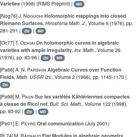
Varieties
(1998) (RIMS Preprint) |
MR
[Nog76]
J. Noguchi
Holomorphic mappings into closed
Riemann Surfaces
, Hiroshima Math. J.
, Volume 6
(1976), pp.
281-291 |
|
Zbl
MR
[Oc77]
T. Ochiai
On holomorphic curves in algebraic
varieties with ample irregularity
, Inv. Math.
, Volume 26
(1976), pp. 83-96 |
|
Zbl
MR
[Pa68]
A. N. Parshin
Algebraic Curves over Function
Fields
, Math. USSR Izv.
, Volume 2
(1968), pp. 1145-1170 |
Zbl
[Pa98]
M. Paun
Sur les variétés Kählériennes compactes
à classe de Ricci nef
, Bull. Sci. Math.
, Volume 122
(1998),
pp. 83-92 |
|
Zbl
MR
[Pe01]
E. Peyre
Oral communication
(July 2001)
[R 74]
M. Raynaud
Flat Modules in algebraic geometry
,