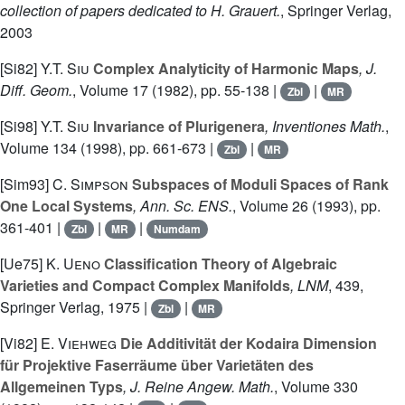
collection of papers dedicated to H. Grauert.
, Springer Verlag,
2003
[Si82]
Y.T. Siu
Complex Analyticity of Harmonic Maps
, J.
Diff. Geom.
, Volume 17
(1982), pp. 55-138 |
|
Zbl
MR
[Si98]
Y.T. Siu
Invariance of Plurigenera
, Inventiones Math.
,
Volume 134
(1998), pp. 661-673 |
|
Zbl
MR
[Sim93]
C. Simpson
Subspaces of Moduli Spaces of Rank
One Local Systems
, Ann. Sc. ENS.
, Volume 26
(1993), pp.
361-401 |
|
|
Zbl
MR
Numdam
[Ue75]
K. Ueno
Classification Theory of Algebraic
Varieties and Compact Complex Manifolds
, LNM
, 439
,
Springer Verlag, 1975 |
|
Zbl
MR
[Vi82]
E. Viehweg
Die Additivität der Kodaira Dimension
für Projektive Faserräume über Varietäten des
Allgemeinen Typs
, J. Reine Angew. Math.
, Volume 330