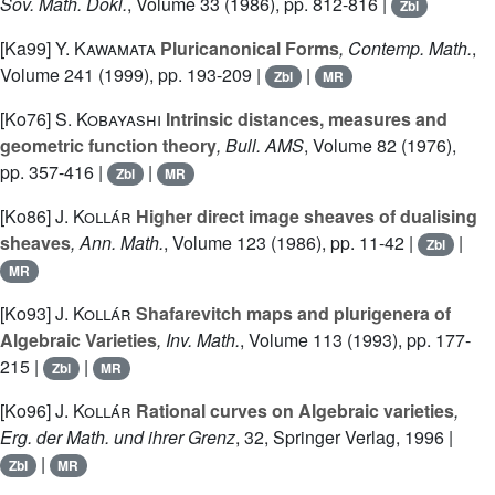
Sov. Math. Dokl.
, Volume 33
(1986), pp. 812-816 |
Zbl
[Ka99]
Y. Kawamata
Pluricanonical Forms
, Contemp. Math.
,
Volume 241
(1999), pp. 193-209 |
|
Zbl
MR
[Ko76]
S. Kobayashi
Intrinsic distances, measures and
geometric function theory
, Bull. AMS
, Volume 82
(1976),
pp. 357-416 |
|
Zbl
MR
[Ko86]
J. Kollár
Higher direct image sheaves of dualising
sheaves
, Ann. Math.
, Volume 123
(1986), pp. 11-42 |
|
Zbl
MR
[Ko93]
J. Kollár
Shafarevitch maps and plurigenera of
Algebraic Varieties
, Inv. Math.
, Volume 113
(1993), pp. 177-
215 |
|
Zbl
MR
[Ko96]
J. Kollár
Rational curves on Algebraic varieties
,
Erg. der Math. und ihrer Grenz
, 32
, Springer Verlag, 1996 |
|
Zbl
MR