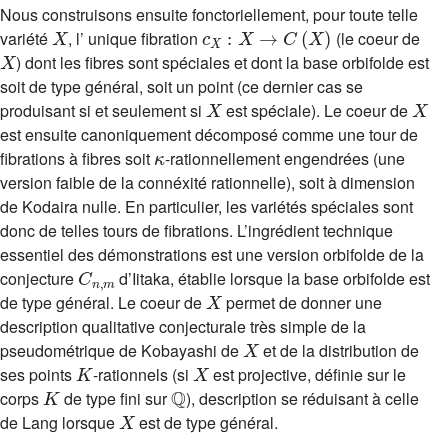
Nous construisons ensuite fonctoriellement, pour toute telle
X
c
X
:
X
→
C
(
X
)
variété
, l’ unique fibration
(le coeur de
X
) dont les fibres sont spéciales et dont la base orbifolde est
soit de type général, soit un point (ce dernier cas se
X
X
produisant si et seulement si
est spéciale). Le coeur de
est ensuite canoniquement décomposé comme une tour de
κ
fibrations à fibres soit
-rationnellement engendrées (une
version faible de la connéxité rationnelle), soit à dimension
de Kodaira nulle. En particulier, les variétés spéciales sont
donc de telles tours de fibrations. L’ingrédient technique
essentiel des démonstrations est une version orbifolde de la
C
n
,
m
conjecture
d’Iitaka, établie lorsque la base orbifolde est
X
de type général. Le coeur de
permet de donner une
description qualitative conjecturale très simple de la
X
pseudométrique de Kobayashi de
et de la distribution de
K
X
ses points
-rationnels (si
est projective, définie sur le
K
ℚ
corps
de type fini sur
), description se réduisant à celle
X
de Lang lorsque
est de type général.