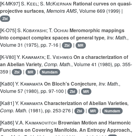
[K-MK97]
S. Keel; S. McKiernan
Rational curves on quasi-
projective surfaces
, Memoirs AMS
, Volume 669
(1999) |
Zbl
[K-O75]
S. Kobayashi; T. Ochiai
Meromorphic mappings
into compact complex spaces of general type
, Inv. Math.
,
Volume 31
(1975), pp. 7-16 |
|
Zbl
MR
[K-V80]
Y. Kawamata; E. Viehweg
On a characterization of
an Abelian Variety
, Comp. Math.
, Volume 41
(1980), pp. 355-
359 |
|
|
Zbl
MR
Numdam
[Ka80]
Y. Kawamata
On Bloch's Conjecture
, Inv. Math.
,
Volume 57
(1980), pp. 97-100 |
|
Zbl
MR
[Ka81]
Y. Kawamata
Characterization of Abelian Varieties
,
Comp. Math.
(1981), pp. 253-276 |
|
|
Zbl
MR
Numdam
[Ka86]
V.A. Kaimanovitch
Brownian Motion and Harmonic
Functions on Covering Manifolds. An Entropy Approach.
,