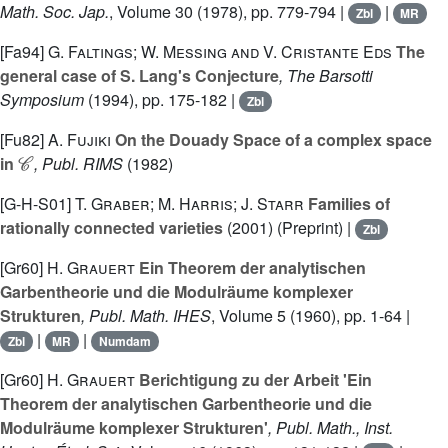
Math. Soc. Jap.
, Volume 30
(1978), pp. 779-794 |
|
Zbl
MR
[Fa94]
G. Faltings; W. Messing and V. Cristante Eds
The
general case of S. Lang's Conjecture
, The Barsotti
Symposium
(1994), pp. 175-182 |
Zbl
[Fu82]
A. Fujiki
On the Douady Space of a complex space
𝒞
in
, Publ. RIMS
(1982)
[G-H-S01]
T. Graber; M. Harris; J. Starr
Families of
rationally connected varieties
(2001) (Preprint) |
Zbl
[Gr60]
H. Grauert
Ein Theorem der analytischen
Garbentheorie und die Modulräume komplexer
Strukturen
, Publ. Math. IHES
, Volume 5
(1960), pp. 1-64 |
|
|
Zbl
MR
Numdam
[Gr60]
H. Grauert
Berichtigung zu der Arbeit 'Ein
Theorem der analytischen Garbentheorie und die
Modulräume komplexer Strukturen'
, Publ. Math., Inst.