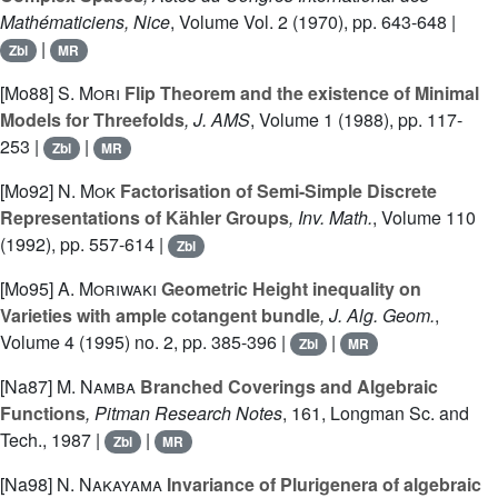
Mathématiciens, Nice
, Volume Vol. 2
(1970), pp. 643-648 |
|
Zbl
MR
[Mo88]
S. Mori
Flip Theorem and the existence of Minimal
Models for Threefolds
, J. AMS
, Volume 1
(1988), pp. 117-
253 |
|
Zbl
MR
[Mo92]
N. Mok
Factorisation of Semi-Simple Discrete
Representations of Kähler Groups
, Inv. Math.
, Volume 110
(1992), pp. 557-614 |
Zbl
[Mo95]
A. Moriwaki
Geometric Height inequality on
Varieties with ample cotangent bundle
, J. Alg. Geom.
,
Volume 4
(1995) no. 2, pp. 385-396 |
|
Zbl
MR
[Na87]
M. Namba
Branched Coverings and Algebraic
Functions
, Pitman Research Notes
, 161
, Longman Sc. and
Tech., 1987 |
|
Zbl
MR
[Na98]
N. Nakayama
Invariance of Plurigenera of algebraic