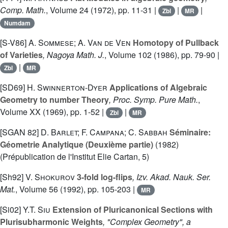
Comp. Math.
, Volume 24
(1972), pp. 11-31 |
|
|
Zbl
MR
Numdam
[S-V86]
A. Sommese; A. Van de Ven
Homotopy of Pullback
of Varieties
, Nagoya Math. J.
, Volume 102
(1986), pp. 79-90 |
|
Zbl
MR
[SD69]
H. Swinnerton-Dyer
Applications of Algebraic
Geometry to number Theory
, Proc. Symp. Pure Math.
,
Volume XX
(1969), pp. 1-52 |
|
Zbl
MR
[SGAN 82]
D. Barlet; F. Campana; C. Sabbah
Séminaire:
Géometrie Analytique (Deuxième partie)
(1982)
(Prépublication de l'Institut Elie Cartan, 5)
[Sh92]
V. Shokurov
3-fold log-flips
, Izv. Akad. Nauk. Ser.
Mat.
, Volume 56
(1992), pp. 105-203 |
MR
[Si02]
Y.T. Siu
Extension of Pluricanonical Sections with
Plurisubharmonic Weights
, "Complex Geometry", a