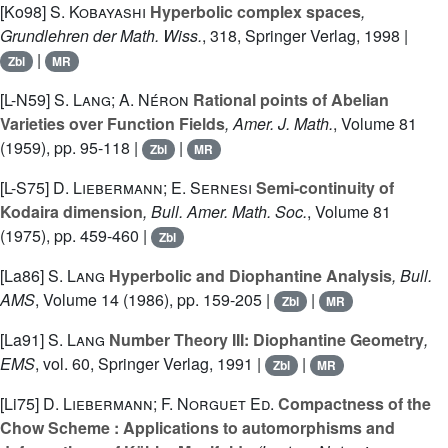
[Ko98]
S. Kobayashi
Hyperbolic complex spaces
,
Grundlehren der Math. Wiss.
, 318
, Springer Verlag, 1998 |
|
Zbl
MR
[L-N59]
S. Lang; A. Néron
Rational points of Abelian
Varieties over Function Fields
, Amer. J. Math.
, Volume 81
(1959), pp. 95-118 |
|
Zbl
MR
[L-S75]
D. Liebermann; E. Sernesi
Semi-continuity of
Kodaira dimension
, Bull. Amer. Math. Soc.
, Volume 81
(1975), pp. 459-460 |
Zbl
[La86]
S. Lang
Hyperbolic and Diophantine Analysis
, Bull.
AMS
, Volume 14
(1986), pp. 159-205 |
|
Zbl
MR
[La91]
S. Lang
Number Theory III: Diophantine Geometry
,
EMS
, vol. 60
, Springer Verlag, 1991 |
|
Zbl
MR
[Li75]
D. Liebermann; F. Norguet Ed.
Compactness of the
Chow Scheme : Applications to automorphisms and