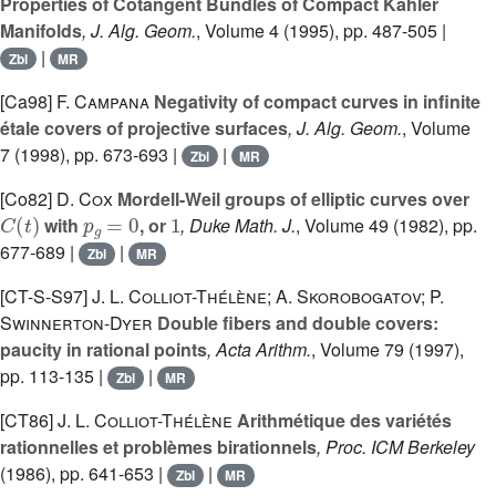
Properties of Cotangent Bundles of Compact Kähler
Manifolds
, J. Alg. Geom.
, Volume 4
(1995), pp. 487-505 |
|
Zbl
MR
[Ca98]
F. Campana
Negativity of compact curves in infinite
étale covers of projective surfaces
, J. Alg. Geom.
, Volume
7
(1998), pp. 673-693 |
|
Zbl
MR
[Co82]
D. Cox
Mordell-Weil groups of elliptic curves over
C
(
t
)
p
g
=
0
1
with
, or
, Duke Math. J.
, Volume 49
(1982), pp.
677-689 |
|
Zbl
MR
[CT-S-S97]
J. L. Colliot-Thélène; A. Skorobogatov; P.
Swinnerton-Dyer
Double fibers and double covers:
paucity in rational points
, Acta Arithm.
, Volume 79
(1997),
pp. 113-135 |
|
Zbl
MR
[CT86]
J. L. Colliot-Thélène
Arithmétique des variétés
rationnelles et problèmes birationnels
, Proc. ICM Berkeley
(1986), pp. 641-653 |
|
Zbl
MR