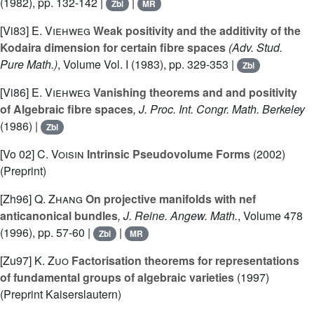
(1982), pp. 132-142 |
|
Zbl
MR
[Vi83]
E. Viehweg
Weak positivity and the additivity of the
Kodaira dimension for certain fibre spaces
(Adv. Stud.
Pure Math.)
, Volume Vol. I
(1983), pp. 329-353 |
Zbl
[Vi86]
E. Viehweg
Vanishing theorems and and positivity
of Algebraic fibre spaces
, J. Proc. Int. Congr. Math. Berkeley
(1986) |
Zbl
[Vo 02]
C. Voisin
Intrinsic Pseudovolume Forms
(2002)
(Preprint)
[Zh96]
Q. Zhang
On projective manifolds with nef
anticanonical bundles
, J. Reine. Angew. Math.
, Volume 478
(1996), pp. 57-60 |
|
Zbl
MR
[Zu97]
K. Zuo
Factorisation theorems for representations
of fundamental groups of algebraic varieties
(1997)
(Preprint Kaiserslautern)