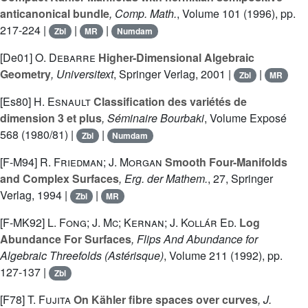
anticanonical bundle
, Comp. Math.
, Volume 101
(1996), pp.
217-224 |
|
|
Zbl
MR
Numdam
[De01]
O. Debarre
Higher-Dimensional Algebraic
Geometry
, Universitext
, Springer Verlag, 2001 |
|
Zbl
MR
[Es80]
H. Esnault
Classification des variétés de
dimension 3 et plus
, Séminaire Bourbaki
, Volume Exposé
568
(1980/81) |
|
Zbl
Numdam
[F-M94]
R. Friedman; J. Morgan
Smooth Four-Manifolds
and Complex Surfaces
, Erg. der Mathem.
, 27
, Springer
Verlag, 1994 |
|
Zbl
MR
[F-MK92]
L. Fong; J. Mc; Kernan; J. Kollár Ed.
Log
Abundance For Surfaces
, Flips And Abundance for
Algebraic Threefolds
(Astérisque)
, Volume 211
(1992), pp.
127-137 |
Zbl
[F78]
T. Fujita
On Kähler fibre spaces over curves
, J.