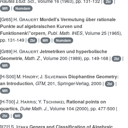
Hautes Étud. Sci.
, Volume 16
(1963), pp. 131-132 |
|
Zbl
|
MR
Numdam
[Gr65]
H. Grauert
Mordell's Vermutung über rationale
Punkte auf algebraischen Kurven und
Funktionenk\"orpern
, Publ. Math. IHES
, Volume 25
(1965),
pp. 131-149 |
|
|
Zbl
MR
Numdam
[Gr89]
H. Grauert
Jetmetriken und hyperbolische
Geometrie
, Math. Z.
, Volume 200
(1989), pp. 149-168 |
|
Zbl
MR
[H-S00]
M. Hindry; J. Silverman
Diophantine Geometry:
an Introduction
, GTM
, 201
, Springer-Verlag, 2000 |
|
Zbl
MR
[H-T00]
J. Harris; Y. Tschinkel
Rational points on
quartics
, Duke Math. J.
, Volume 104
(2000), pp. 477-500 |
|
Zbl
MR
[Ii72]
S. Iitaka
Genera and Classification of Algebraic