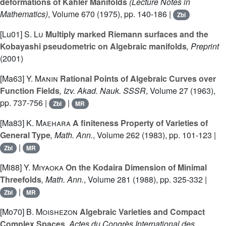
deformations of Kähler Manifolds
(Lecture Notes in
Mathematics)
, Volume 670
(1975), pp. 140-186 |
Zbl
[Lu01]
S. Lu
Multiply marked Riemann surfaces and the
Kobayashi pseudometric on Algebraic manifolds
, Preprint
(2001)
[Ma63]
Y. Manin
Rational Points of Algebraic Curves over
Function Fields
, Izv. Akad. Nauk. SSSR
, Volume 27
(1963),
pp. 737-756 |
|
Zbl
MR
[Ma83]
K. Maehara
A finiteness Property of Varieties of
General Type
, Math. Ann.
, Volume 262
(1983), pp. 101-123 |
|
Zbl
MR
[Mi88]
Y. Miyaoka
On the Kodaira Dimension of Minimal
Threefolds
, Math. Ann.
, Volume 281
(1988), pp. 325-332 |
|
Zbl
MR
[Mo70]
B. Moishezon
Algebraic Varieties and Compact
Complex Spaces
, Actes du Congrès International des