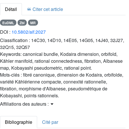
Détail
Citer cet article
EuDML
Zbl
MR
DOI :
10.5802/aif.2027
Classification :
14C30, 14D10, 14E05, 14G05, 14J40, 32J27,
32Q15, 32Q57
Keywords:
canonical bundle, Kodaira dimension, orbifold,
Kähler manifold, rational connectedness, fibration, Albanese
map, Kobayashi pseudometric, rational point.
Mots-clés :
fibré canonique, dimension de Kodaira, orbifolde,
variété Kählérienne compacte, connexité rationnelle,
fibration, morphisme d'Albanese, pseudométrique de
Kobayashi, points rationnels.
Affiliations des auteurs :
Bibliographie
Cité par