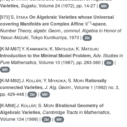
Varieties
, Sugaku
, Volume 24
(1972), pp. 14-27 |
MR
[Ii73]
S. Iitaka
On Algebraic Varieties whose Universal
𝒞
3
covering Manifolds are Complex Affine
-space
,
Number Theory, algebr. Geom., commut. Algebra in Honor of
Yasuo Akizuki
, Tokyo Kunikuniya, 1973 |
Zbl
[K-M-M87]
Y. Kawamata; K. Matsuda; K. Matsuki
Introduction to the Minimal Model Problem
, Adv. Studies in
Pure Mathematics
, Volume 10
(1987), pp. 283-360 |
|
Zbl
MR
[K-M-M92]
J. Kollár; Y. Miyaoka; S. Mori
Rationally
connected Varieties
, J. Alg. Geom.
, Volume 1
(1992) no. 3,
pp. 429-448 |
|
Zbl
MR
[K-M98]
J. Kollár; S. Mori
Birational Geometry of
Algebraic Varieties
, Cambridge Tracts in Mathematics
,
Volume 134
(1998) |
|
Zbl
MR