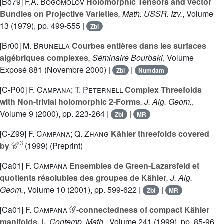
[Bo79]
F.A. Bogomolov
Holomorphic Tensors and vector
Bundles on Projective Varieties
, Math. USSR. Izv.
, Volume
13
(1979), pp. 499-555 |
Zbl
[Br00]
M. Brunella
Courbes entières dans les surfaces
algébriques complexes
, Séminaire Bourbaki
, Volume
Exposé 881
(Novembre 2000) |
|
Zbl
Numdam
[C-P00]
F. Campana; T. Peternell
Complex Threefolds
with Non-trivial holomorphic 2-Forms
, J. Alg. Geom.
,
Volume 9
(2000), pp. 223-264 |
|
Zbl
MR
[C-Z99]
F. Campana; Q. Zhang
Kähler threefolds covered
𝒞
3
by
(1999) (Preprint)
[Ca01]
F. Campana
Ensembles de Green-Lazarsfeld et
quotients résolubles des groupes de Kähler
, J. Alg.
Geom.
, Volume 10
(2001), pp. 599-622 |
|
Zbl
MR
𝒢
[Ca01]
F. Campana
-connectedness of compact Kähler
manifolds. I.
, Contemp. Math.
, Volume 241
(1999), pp. 85-96