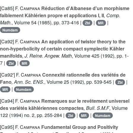
[Ca85]
F. Campana
Réduction d'Albanese d'un morphisme
faiblement Kählérien propre et applications I, II
, Comp.
Math.
, Volume 54
(1985), pp. 373-416 |
|
|
Zbl
MR
Numdam
[Ca92]
F. Campana
An application of twistor theory to the
non-hyperbolicity of certain compact symplectic Kähler
manifolds
, J. Reine. Angew. Math
, Volume 425
(1992), pp. 1-
7 |
|
Zbl
MR
[Ca92']
F. Campana
Connexité rationnelle des variétés de
Fano
, Ann. Sc. ENS.
, Volume 25
(1992), pp. 539-545 |
|
Zbl
|
MR
Numdam
[Ca94]
F. Campana
Remarques sur le revêtement universel
des variétés kählériennes compactes
, Bull. S.M.F
, Volume
122
(1994) no. 2, pp. 255-284 |
|
|
Zbl
MR
Numdam
[Ca95]
F. Campana
Fundamental Group and Positivity