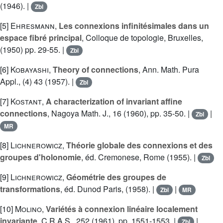
(1946). |
Zbl
[5]
Ehresmann
,
Les connexions infinitésimales dans un
espace fibré principal
, Colloque de topologie, Bruxelles,
(1950) pp. 29-55. |
Zbl
[6]
Kobayashi
,
Theory of connections
, Ann. Math. Pura
Appl., (4) 43 (1957). |
Zbl
[7]
Kostant
,
A characterization of invariant affine
connections
, Nagoya Math. J., 16 (1960), pp. 35-50. |
|
Zbl
MR
[8]
Lichnerowicz
,
Théorie globale des connexions et des
groupes d'holonomie
, éd. Cremonese, Rome (1955). |
Zbl
[9]
Lichnerowicz
,
Géométrie des groupes de
transformations
, éd. Dunod Paris, (1958). |
|
Zbl
MR
[10]
Molino
,
Variétés à connexion linéaire localement
invariante
, C.R.A.S., 252 (1961), pp. 1551-1553. |
|
Zbl