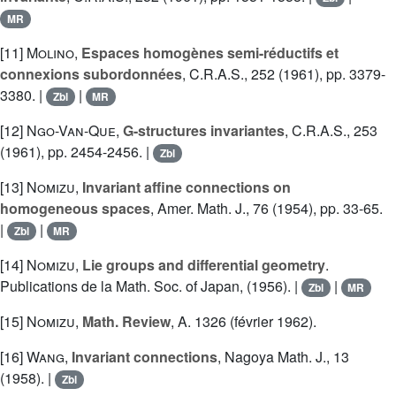
MR
[11]
Molino
,
Espaces homogènes semi-réductifs et
connexions subordonnées
, C.R.A.S., 252 (1961), pp. 3379-
3380. |
|
Zbl
MR
[12]
Ngo-Van-Que
,
G-structures invariantes
, C.R.A.S., 253
(1961), pp. 2454-2456. |
Zbl
[13]
Nomizu
,
Invariant affine connections on
homogeneous spaces
, Amer. Math. J., 76 (1954), pp. 33-65.
|
|
Zbl
MR
[14]
Nomizu
,
Lie groups and differential geometry
.
Publications de la Math. Soc. of Japan, (1956). |
|
Zbl
MR
[15]
Nomizu
,
Math. Review
, A. 1326 (février 1962).
[16]
Wang
,
Invariant connections
, Nagoya Math. J., 13
(1958). |
Zbl