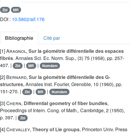
Zbl
MR
DOI :
10.5802/aif.176
Bibliographie
Cité par
[1]
Aragnol
,
Sur la géométrie différentielle des espaces
fibrés
. Annales Sci. Ec. Norm. Sup., (3) 75 (1958), pp. 257-
407. |
|
|
Zbl
MR
Numdam
[2]
Bernard
,
Sur la géométrie différentielle des G-
structures
, Annales Inst. Fourier, Grenoble, 10 (1960), pp.
151-270. |
|
|
Zbl
MR
Numdam
[3]
Chern
,
Differential geometry of fiber bundles
,
Proceedings of Intern. Cong. of Math., Cambridge, 2 (1950),
p. 397. |
Zbl
[4]
Chevalley
,
Theory of Lie groups
, Princeton Univ. Press