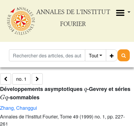
ANNALES DE L'INSTITUT
FOURIER
Tout
no. 1
q
Développements asymptotiques
-Gevrey et séries
G
q
-sommables
Zhang, Changgui
Annales de l'Institut Fourier, Tome 49 (1999) no. 1, pp. 227-
261