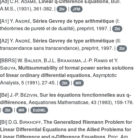
[Ad]
C.R. Adams
,
Linear q-Difference Equations
, Bull.
A.M.S., (1931), 361-382. |
|
Zbl
JFM
[A1]
Y. André
,
Séries Gevrey de type arithmétique
(I:
théorèmes de pureté et de dualité), preprint, 1997. |
Zbl
[A2]
Y. André
,
Séries Gevrey de type arithmétique
(II:
transcendance sans transcendance), preprint, 1997. |
Zbl
[BBRS]
W. Balser
,
B.J.L. Braaksma
,
J.-P. Ramis
et
Y.
Sibuya
,
Multisummability of formal power series solutions
of linear ordinary differential equations
, Asymptotic
Analysis, 5 (1991), 27-45. |
|
Zbl
MR
[Bé]
J.-P. Bézivin
,
Sur les équations fonctionnelles aux q-
différences
, Aequationes Mathematicae, 43 (1993), 159-176.
|
|
|
Zbl
MR
EuDML
[Bi]
D.G. Birkhoff
,
The Generalized Riemann Problem for
Linear Differential Equations and the Allied Problems for
Linear Difference and q-Difference Equations
, Proc. Am.