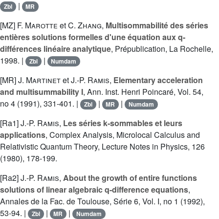
|
Zbl
MR
[MZ]
F. Marotte
et
C. Zhang
,
Multisommabilité des séries
entières solutions formelles d'une équation aux q-
différences linéaire analytique
, Prépublication, La Rochelle,
1998. |
|
Zbl
Numdam
[MR]
J. Martinet
et
J.-P. Ramis
,
Elementary acceleration
and multisummability I
, Ann. Inst. Henri Poincaré, Vol. 54,
no 4 (1991), 331-401. |
|
|
Zbl
MR
Numdam
[Ra1]
J.-P. Ramis
,
Les séries k-sommables et leurs
applications
, Complex Analysis, Microlocal Calculus and
Relativistic Quantum Theory, Lecture Notes in Physics, 126
(1980), 178-199.
[Ra2]
J.-P. Ramis
,
About the growth of entire functions
solutions of linear algebraic q-difference equations
,
Annales de la Fac. de Toulouse, Série 6, Vol. I, no 1 (1992),
53-94. |
|
|
Zbl
MR
Numdam