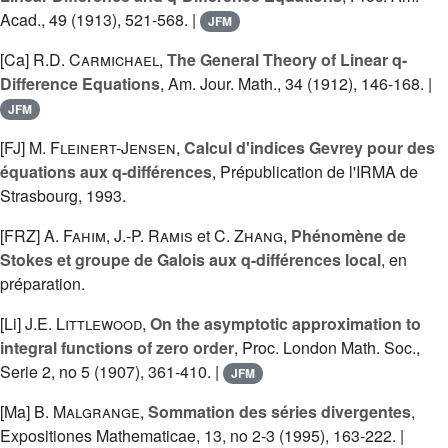
Acad., 49 (1913), 521-568. |
JFM
[Ca]
R.D. Carmichael
,
The General Theory of Linear q-
Difference Equations
, Am. Jour. Math., 34 (1912), 146-168. |
JFM
[FJ]
M. Fleinert-Jensen
,
Calcul d'indices Gevrey pour des
équations aux q-différences
, Prépublication de l'IRMA de
Strasbourg, 1993.
[FRZ]
A. Fahim
,
J.-P. Ramis
et
C. Zhang
,
Phénomène de
Stokes et groupe de Galois aux q-différences local
, en
préparation.
[Li]
J.E. Littlewood
,
On the asymptotic approximation to
integral functions of zero order
, Proc. London Math. Soc.,
Serie 2, no 5 (1907), 361-410. |
JFM
[Ma]
B. Malgrange
,
Sommation des séries divergentes
,
Expositiones Mathematicae, 13, no 2-3 (1995), 163-222. |