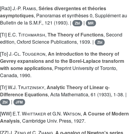
[Ra3]
J.-P. Ramis
,
Séries divergentes et théories
asymptotiques
, Panoramas et synthèses 0, Supplément au
Bulletin de la S.M.F., 121 (1993). |
|
Zbl
MR
[Ti]
E.C. Titchmarsh
,
The Theory of Functions
, Second
edition, Oxford Science Publications, 1939. |
Zbl
[To]
J.-Cl. Tougeron
,
An introduction to the theory of
Gevrey expansions and to the Borel-Laplace transform
with some applications
, Preprint University of Toronto,
Canada, 1990.
[Tr]
W.J. Trjitzinsky
,
Analytic Theory of Linear q-
Difference Equations
, Acta Mathematica, 61 (1933), 1-38. |
|
Zbl
JFM
[WW]
E.T. Whittaker
et
G.N. Watson
,
A Course of Modern
Analysis
, Cambridge Univ. Press, 1927.
[ZZ]
J. Zeng
et
C. Zhang
,
A q-analog of Newton's series
,