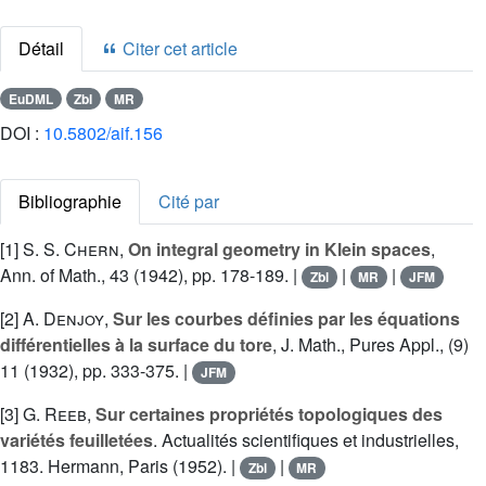
Détail
Citer cet article
EuDML
Zbl
MR
DOI :
10.5802/aif.156
Bibliographie
Cité par
[1]
S. S. Chern
,
On integral geometry in Klein spaces
,
Ann. of Math., 43 (1942), pp. 178-189. |
|
|
Zbl
MR
JFM
[2]
A. Denjoy
,
Sur les courbes définies par les équations
différentielles à la surface du tore
, J. Math., Pures Appl., (9)
11 (1932), pp. 333-375. |
JFM
[3]
G. Reeb
,
Sur certaines propriétés topologiques des
variétés feuilletées
. Actualités scientifiques et industrielles,
1183. Hermann, Paris (1952). |
|
Zbl
MR