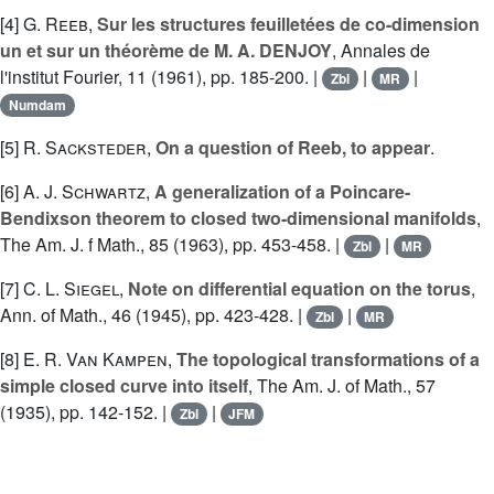
[4]
G. Reeb
,
Sur les structures feuilletées de co-dimension
un et sur un théorème de M. A. DENJOY
, Annales de
l'institut Fourier, 11 (1961), pp. 185-200. |
|
|
Zbl
MR
Numdam
[5]
R. Sacksteder
,
On a question of Reeb, to appear
.
[6]
A. J. Schwartz
,
A generalization of a Poincare-
Bendixson theorem to closed two-dimensional manifolds
,
The Am. J. f Math., 85 (1963), pp. 453-458. |
|
Zbl
MR
[7]
C. L. Siegel
,
Note on differential equation on the torus
,
Ann. of Math., 46 (1945), pp. 423-428. |
|
Zbl
MR
[8]
E. R. Van Kampen
,
The topological transformations of a
simple closed curve into itself
, The Am. J. of Math., 57
(1935), pp. 142-152. |
|
Zbl
JFM