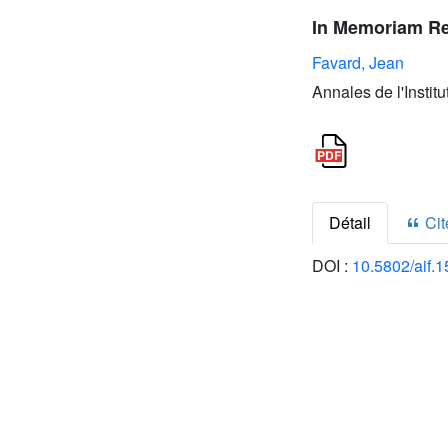
In Memoriam R
Favard, Jean
Annales de l'Institu
Détail
Cite
DOI :
10.5802/aif.1