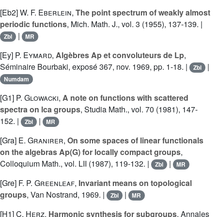
[Eb2]
W. F. Eberlein
,
The point spectrum of weakly almost
periodic functions
, Mich. Math. J., vol. 3 (1955), 137-139. |
|
Zbl
MR
[Ey]
P. Eymard
,
Algèbres Ap et convoluteurs de Lp
,
Séminaire Bourbaki, exposé 367, nov. 1969, pp. 1-18. |
|
Zbl
Numdam
[G1]
P. Glowacki
,
A note on functions with scattered
spectra on lca groups
, Studia Math., vol. 70 (1981), 147-
152. |
|
Zbl
MR
[Gra]
E. Granirer
,
On some spaces of linear functionals
on the algebras Ap(G) for locally compact groups
,
Colloquium Math., vol. LII (1987), 119-132. |
|
Zbl
MR
[Gre]
F. P. Greenleaf
,
Invariant means on topological
groups
, Van Nostrand, 1969. |
|
Zbl
MR
[H1]
C. Herz
,
Harmonic synthesis for subgroups
, Annales