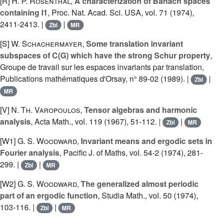
[R]
H. P. Rosenthal
,
A characterization of Banach spaces
containing l1
, Proc. Nat. Acad. Sci. USA, vol. 71 (1974),
2411-2413. |
|
Zbl
MR
[S]
W. Schachermayer
,
Some translation invariant
subspaces of C(G) which have the strong Schur property
,
Groupe de travail sur les espaces invariants par translation,
Publications mathématiques d'Orsay, n° 89-02 (1989). |
|
Zbl
MR
[V]
N. Th. Varopoulos
,
Tensor algebras and harmonic
analysis
, Acta Math., vol. 119 (1967), 51-112. |
|
Zbl
MR
[W1]
G. S. Woodward
,
Invariant means and ergodic sets in
Fourier analysis
, Pacific J. of Maths, vol. 54-2 (1974), 281-
299. |
|
Zbl
MR
[W2]
G. S. Woodward
,
The generalized almost periodic
part of an ergodic function
, Studia Math., vol. 50 (1974),
103-116. |
|
Zbl
MR