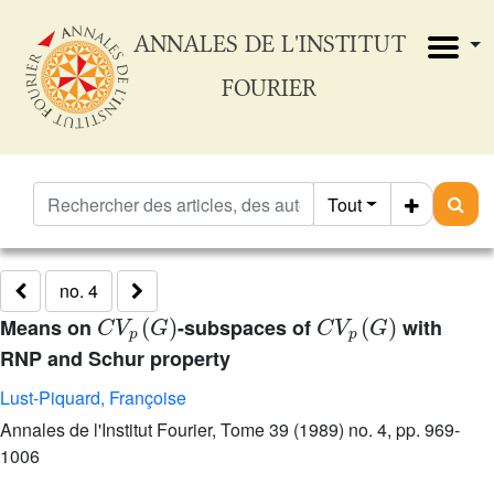
ANNALES DE L'INSTITUT
FOURIER
Tout
no. 4
C
V
p
(
G
)
C
V
p
(
G
)
Means on
-subspaces of
with
RNP and Schur property
Lust-Piquard, Françoise
Annales de l'Institut Fourier, Tome 39 (1989) no. 4, pp. 969-
1006