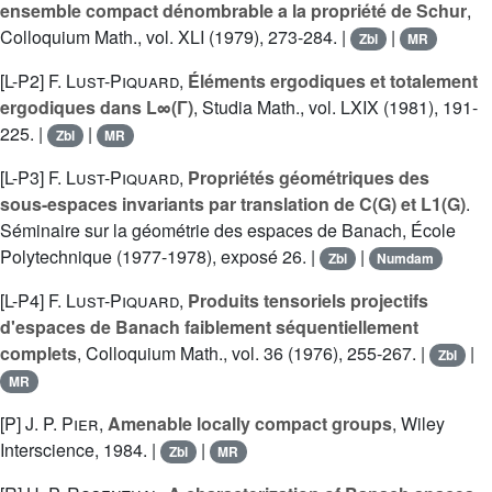
ensemble compact dénombrable a la propriété de Schur
,
Colloquium Math., vol. XLI (1979), 273-284. |
|
Zbl
MR
[L-P2]
F. Lust-Piquard
,
Éléments ergodiques et totalement
ergodiques dans L∞(Γ)
, Studia Math., vol. LXIX (1981), 191-
225. |
|
Zbl
MR
[L-P3]
F. Lust-Piquard
,
Propriétés géométriques des
sous-espaces invariants par translation de C(G) et L1(G)
.
Séminaire sur la géométrie des espaces de Banach, École
Polytechnique (1977-1978), exposé 26. |
|
Zbl
Numdam
[L-P4]
F. Lust-Piquard
,
Produits tensoriels projectifs
d'espaces de Banach faiblement séquentiellement
complets
, Colloquium Math., vol. 36 (1976), 255-267. |
|
Zbl
MR
[P]
J. P. Pier
,
Amenable locally compact groups
, Wiley
Interscience, 1984. |
|
Zbl
MR