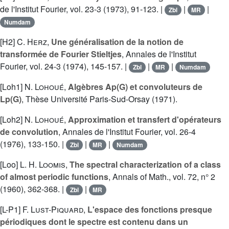
de l'Institut Fourier, vol. 23-3 (1973), 91-123. |
|
|
Zbl
MR
Numdam
[H2]
C. Herz
,
Une généralisation de la notion de
transformée de Fourier Stieltjes
, Annales de l'Institut
Fourier, vol. 24-3 (1974), 145-157. |
|
|
Zbl
MR
Numdam
[Loh1]
N. Lohoué
,
Algèbres Ap(G) et convoluteurs de
Lp(G)
, Thèse Université Paris-Sud-Orsay (1971).
[Loh2]
N. Lohoué
,
Approximation et transfert d'opérateurs
de convolution
, Annales de l'Institut Fourier, vol. 26-4
(1976), 133-150. |
|
|
Zbl
MR
Numdam
[Loo]
L. H. Loomis
,
The spectral characterization of a class
of almost periodic functions
, Annals of Math., vol. 72, n° 2
(1960), 362-368. |
|
Zbl
MR
[L-P1]
F. Lust-Piquard
,
L'espace des fonctions presque
périodiques dont le spectre est contenu dans un