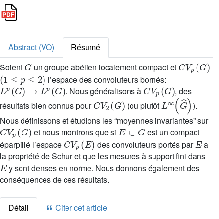
Abstract (VO)
Résumé
G
C
V
p
(
G
)
Soient
un groupe abélien localement compact et
(
1
≤
p
≤
2
)
l’espace des convoluteurs bornés:
L
p
(
G
)
→
L
p
(
G
)
C
V
p
(
G
)
. Nous généralisons à
, des
C
V
2
(
G
)
L
∞
(
G
^
)
résultats bien connus pour
(ou plutôt
).
Nous définissons et étudions les “moyennes invariantes” sur
C
V
p
(
G
)
E
⊂
G
et nous montrons que si
est un compact
C
V
p
(
E
)
E
éparpillé l’espace
des convoluteurs portés par
a
la propriété de Schur et que les mesures à support fini dans
E
y sont denses en norme. Nous donnons également des
conséquences de ces résultats.
Détail
Citer cet article