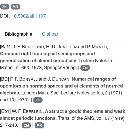
Zbl
MR
DOI :
10.5802/aif.1197
Bibliographie
Cité par
[BJM]
J. F. Berglund
,
H. D. Junghen
and
P. Milnes
,
Compact right topological semi-groups and
generalization of almost periodicity
, Lecture Notes in
Maths., n° 663, 1978, Springer-Verlag. |
Zbl
[BD]
F. F. Bonsall
and
J. Duncan
,
Numerical ranges of
operators on normed spaces and of elements of normed
algebras
, London Math. Soc. Lecture Notes series, 2 (1971)
and 10 (1973). |
Zbl
[Eb1]
W. F. Eberlein
,
Abstract ergodic theorems and weak
almost periodic functions
, Trans. of the AMS, vol. 67 (1949),
217-240. |
|
Zbl
MR