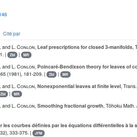
1146
Cité par
l
and
L. Conlon
,
Leaf prescriptions for closed 3-manifolds
, 
1. |
|
Zbl
MR
l
and
L. Conlon
,
Poincaré-Bendixson theory for leaves of 
265 (1981), 181-209. |
|
Zbl
MR
l
and
L. Conlon
,
Nonexponential leaves at finite level
, Trans
|
Zbl
MR
l
and
L. Conlon
,
Smoothing fractional growth
, Tôhoku Math. J
r les courbes définies par les équations différentielles à la 
32), 333-375. |
JFM