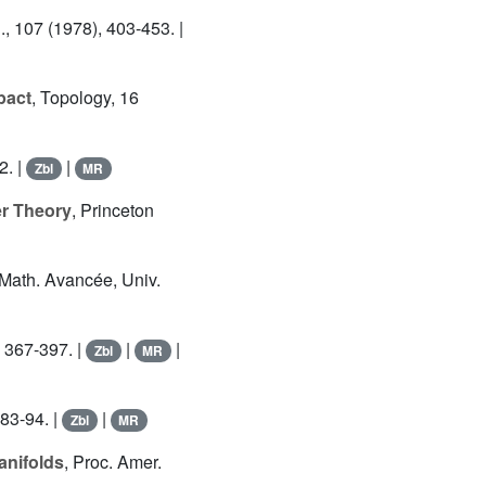
., 107 (1978), 403-453. |
pact
, Topology, 16
2. |
|
Zbl
MR
r Theory
, Princeton
 Math. Avancée, Univ.
 367-397. |
|
|
Zbl
MR
 83-94. |
|
Zbl
MR
anifolds
, Proc. Amer.