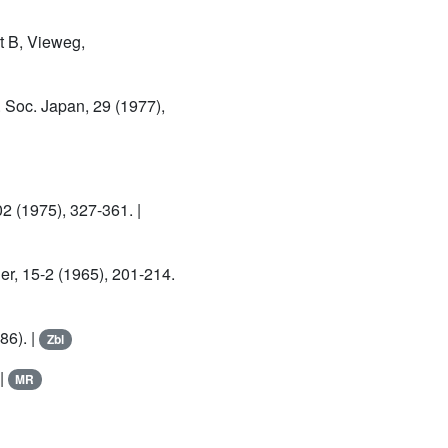
rt B, Vieweg,
. Soc. Japan, 29 (1977),
02 (1975), 327-361. |
rier, 15-2 (1965), 201-214.
86). |
Zbl
|
MR