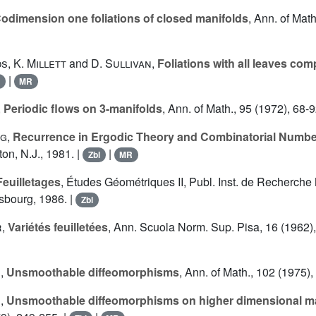
odimension one foliations of closed manifolds
, Ann. of Math
ds
,
K. Millett
and
D. Sullivan
,
Foliations with all leaves com
|
MR
,
Periodic flows on 3-manifolds
, Ann. of Math., 95 (1972), 68-9
rg
,
Recurrence in Ergodic Theory and Combinatorial Numbe
ton, N.J., 1981. |
|
Zbl
MR
Feuilletages
, Études Géométriques II, Publ. Inst. de Recherche
sbourg, 1986. |
Zbl
r
,
Variétés feuilletées
, Ann. Scuola Norm. Sup. Pisa, 16 (1962),
n
,
Unsmoothable diffeomorphisms
, Ann. of Math., 102 (1975),
n
,
Unsmoothable diffeomorphisms on higher dimensional m