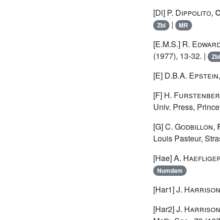
[Di]
P. Dippolito
,
C
|
Zbl
MR
[E.M.S.]
R. Edwar
(1977), 13-32. |
Zbl
[E]
D.B.A. Epstein
[F]
H. Furstenbe
Univ. Press, Prince
[G]
C. Godbillon
,
Louis Pasteur, Stra
[Hae]
A. Haeflige
Numdam
[Har1]
J. Harriso
[Har2]
J. Harriso