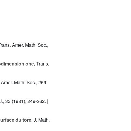
Trans. Amer. Math. Soc.,
codimension one
, Trans.
. Amer. Math. Soc., 269
., 33 (1981), 249-262. |
surface du tore
, J. Math.