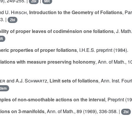
9), 249-255. |
|
Zbl
MR
nd
U. Hirsch
,
Introduction to the Geometry of Foliations
, Pa
3. |
Zbl
ility of proper leaves of codiménsion one foliations
, J. Math
MR
eric properties of proper foliations
, I.H.E.S. preprint (1984).
liations with measure preserving holonomy
, Ann. of Math., 1
der
and
A.J. Schwartz
,
Limit sets of foliations
, Ann. Inst. Fou
dam
ples of non-smoothable actions on the interval
, Preprint (19
tions on 3-manifolds
, Ann. of Math., 89 (1969), 336-358. |
Zbl