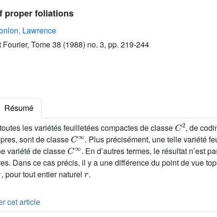
 proper foliations
onlon, Lawrence
ut Fourier, Tome 38 (1988) no. 3, pp. 219-244
Résumé
C
2
 toutes les variétés feuilletées compactes de classe
, de codi
C
∞
ropres, sont de classe
. Plus précisément, une telle variété feu
C
∞
 variété de classe
. En d’autres termes, le résultat n’est pa
res. Dans ce cas précis, il y a une différence du point de vue to
1
r
, pour tout entier naturel
.
r cet article