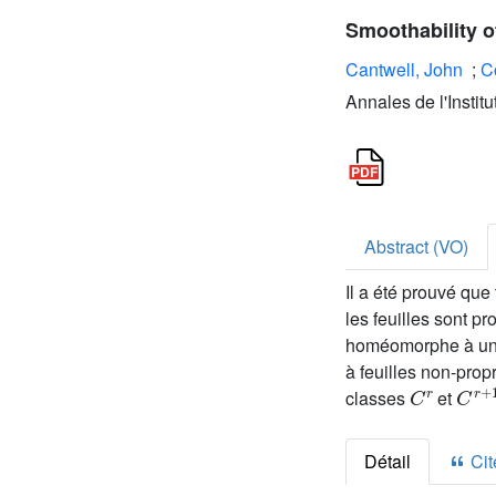
Smoothability of
Cantwell, John
;
C
Annales de l'Instit
Abstract (VO)
Il a été prouvé que
les feuilles sont p
homéomorphe à une
à feuilles non-prop
C
r
C
r
+
classes
et
Détail
Cite