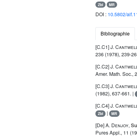
Zbl
MR
DOI :
10.5802/aif.
Bibliographie
[C.C1]
J. Cantwel
236 (1978), 239-26
[C.C2]
J. Cantwel
Amer. Math. Soc., 
[C.C3]
J. Cantwel
(1982), 637-661. |
[C.C4]
J. Cantwel
|
Zbl
MR
[De]
A. Denjoy
,
Su
Pures Appl., 11 (19