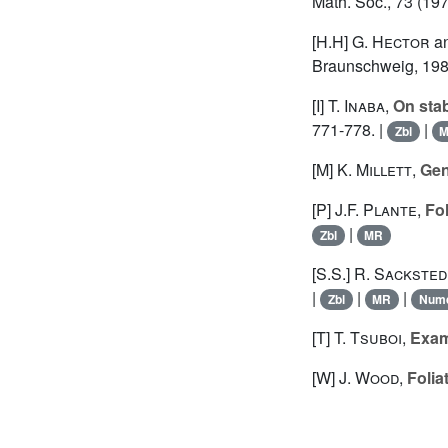
Math. Soc., 73 (197
[H.H]
G. Hector
a
Braunschweig, 198
[I]
T. Inaba
,
On stab
771-778. |
|
Zbl
[M]
K. Millett
,
Gen
[P]
J.F. Plante
,
Fo
|
Zbl
MR
[S.S.]
R. Sackste
|
|
|
Zbl
MR
Num
[T]
T. Tsuboi
,
Exam
[W]
J. Wood
,
Folia