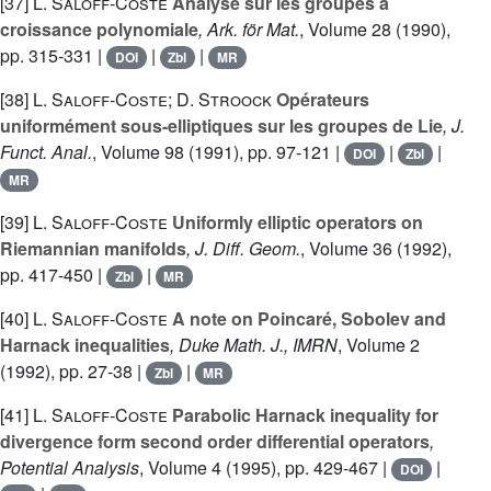
[37]
L. Saloff-Coste
Analyse sur les groupes à
croissance polynomiale
, Ark. för Mat.
, Volume 28
(1990),
pp. 315-331 |
|
|
DOI
Zbl
MR
[38]
L. Saloff-Coste; D. Stroock
Opérateurs
uniformément sous-elliptiques sur les groupes de Lie
, J.
Funct. Anal.
, Volume 98
(1991), pp. 97-121 |
|
|
DOI
Zbl
MR
[39]
L. Saloff-Coste
Uniformly elliptic operators on
Riemannian manifolds
, J. Diff. Geom.
, Volume 36
(1992),
pp. 417-450 |
|
Zbl
MR
[40]
L. Saloff-Coste
A note on Poincaré, Sobolev and
Harnack inequalities
, Duke Math. J., IMRN
, Volume 2
(1992), pp. 27-38 |
|
Zbl
MR
[41]
L. Saloff-Coste
Parabolic Harnack inequality for
divergence form second order differential operators
,
Potential Analysis
, Volume 4
(1995), pp. 429-467 |
|
DOI