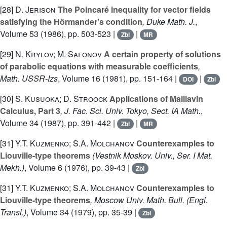
[28]
D. Jerison
The Poincaré inequality for vector fields
satisfying the Hörmander's condition
, Duke Math. J.
,
Volume 53
(1986), pp. 503-523 |
|
Zbl
MR
[29]
N. Krylov; M. Safonov
A certain property of solutions
of parabolic equations with measurable coefficients
,
Math. USSR-Izs
, Volume 16
(1981), pp. 151-164 |
|
DOI
Zbl
[30]
S. Kusuoka; D. Stroock
Applications of Malliavin
Calculus, Part 3
, J. Fac. Sci. Univ. Tokyo, Sect. IA Math.
,
Volume 34
(1987), pp. 391-442 |
|
Zbl
MR
[31]
Y.T. Kuzmenko; S.A. Molchanov
Counterexamples to
Liouville-type theorems
(Vestnik Moskov. Univ., Ser. I Mat.
Mekh.)
, Volume 6
(1976), pp. 39-43 |
Zbl
[31]
Y.T. Kuzmenko; S.A. Molchanov
Counterexamples to
Liouville-type theorems
, Moscow Univ. Math. Bull. (Engl.
Transl.)
, Volume 34
(1979), pp. 35-39 |
Zbl