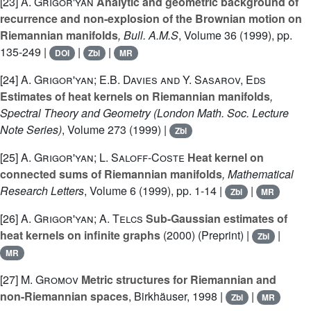
[23]
A. Grigor'yan
Analytic and geometric background of
recurrence and non-explosion of the Brownian motion on
Riemannian manifolds
, Bull. A.M.S
, Volume 36
(1999), pp.
135-249 |
|
|
DOI
Zbl
MR
[24]
A. Grigor'yan; E.B. Davies and Y. Sasarov, Eds
Estimates of heat kernels on Riemannian manifolds
,
Spectral Theory and Geometry
(London Math. Soc. Lecture
Note Series)
, Volume 273
(1999) |
Zbl
[25]
A. Grigor'yan; L. Saloff-Coste
Heat kernel on
connected sums of Riemannian manifolds
, Mathematical
Research Letters
, Volume 6
(1999), pp. 1-14 |
|
Zbl
MR
[26]
A. Grigor'yan; A. Telcs
Sub-Gaussian estimates of
heat kernels on infinite graphs
(2000) (Preprint) |
|
Zbl
MR
[27]
M. Gromov
Metric structures for Riemannian and
non-Riemannian spaces
, Birkhäuser, 1998 |
|
Zbl
MR