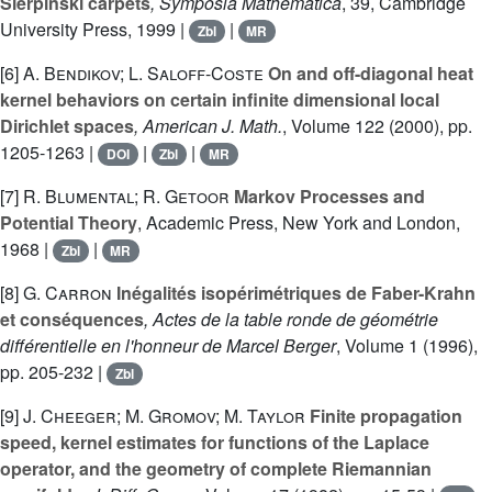
Sierpinski carpets
, Symposia Mathematica
, 39
, Cambridge
University Press, 1999 |
|
Zbl
MR
[6]
A. Bendikov; L. Saloff-Coste
On and off-diagonal heat
kernel behaviors on certain infinite dimensional local
Dirichlet spaces
, American J. Math.
, Volume 122
(2000), pp.
1205-1263 |
|
|
DOI
Zbl
MR
[7]
R. Blumental; R. Getoor
Markov Processes and
Potential Theory
, Academic Press, New York and London,
1968 |
|
Zbl
MR
[8]
G. Carron
Inégalités isopérimétriques de Faber-Krahn
et conséquences
, Actes de la table ronde de géométrie
différentielle en l'honneur de Marcel Berger
, Volume 1
(1996),
pp. 205-232 |
Zbl
[9]
J. Cheeger; M. Gromov; M. Taylor
Finite propagation
speed, kernel estimates for functions of the Laplace
operator, and the geometry of complete Riemannian