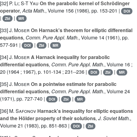
[32]
P. Li; S-T Yau
On the parabolic kernel of Schrödinger
operator
, Acta Math.
, Volume 156
(1986), pp. 153-201 |
DOI
|
|
Zbl
MR
[33]
J. Moser
On Harnack's theorem for elliptic differential
equations
, Comm. Pure Appl. Math.
, Volume 14
(1961), pp.
577-591 |
|
|
DOI
Zbl
MR
[34]
J. Moser
A Harnack inequality for parabolic
differential equations
, Comm. Pure Appl. Math.
, Volume 16 ;
20
(1964 ; 1967), p. 101-134 ; 231--236 |
|
|
DOI
Zbl
MR
[35]
J. Moser
On a pointwise estimate for parabolic
differential equations
, Comm. Pure Appl. Math.
, Volume 24
(1971), pp. 727-740 |
|
|
DOI
Zbl
MR
[36]
M. Safonov
Harnack's inequality for elliptic equations
and the Hölder property of their solutions
, J. Soviet Math.
,
Volume 21
(1983), pp. 851-863 |
|
DOI
Zbl