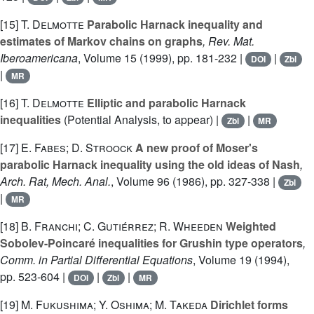
[15]
T. Delmotte
Parabolic Harnack inequality and
estimates of Markov chains on graphs
, Rev. Mat.
Iberoamericana
, Volume 15
(1999), pp. 181-232 |
|
DOI
Zbl
|
MR
[16]
T. Delmotte
Elliptic and parabolic Harnack
inequalities
(Potential Analysis, to appear) |
|
Zbl
MR
[17]
E. Fabes; D. Stroock
A new proof of Moser's
parabolic Harnack inequality using the old ideas of Nash
,
Arch. Rat, Mech. Anal.
, Volume 96
(1986), pp. 327-338 |
Zbl
|
MR
[18]
B. Franchi; C. Gutiérrez; R. Wheeden
Weighted
Sobolev-Poincaré inequalities for Grushin type operators
,
Comm. in Partial Differential Equations
, Volume 19
(1994),
pp. 523-604 |
|
|
DOI
Zbl
MR
[19]
M. Fukushima; Y. Oshima; M. Takeda
Dirichlet forms