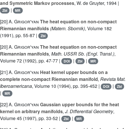
and Symmetric Markov processes
, W. de Gruyter, 1994 |
|
Zbl
MR
[20]
A. Grigor'yan
The heat equation on non-compact
Riemannian manifolds
(Matem. Sbornik)
, Volume 182
(1991), pp. 55-87 |
Zbl
[20]
A. Grigor'yan
The heat equation on non-compact
Riemannian manifolds
, Math. USSR Sb. (Engl. Transl.)
,
Volume 72
(1992), pp. 47-77 |
|
|
DOI
Zbl
MR
[21]
A. Grigor'yan
Heat kernel upper bounds on a
complete non-compact Riemannian manifold
, Revista Mat.
Iberoamericana
, Volume 10
(1994), pp. 395-452 |
|
DOI
Zbl
|
MR
[22]
A. Grigor'yan
Gaussian upper bounds for the heat
kernel on arbitrary manifolds
, J. Differential Geometry
,
Volume 45
(1997), pp. 33-52 |
|
Zbl
MR