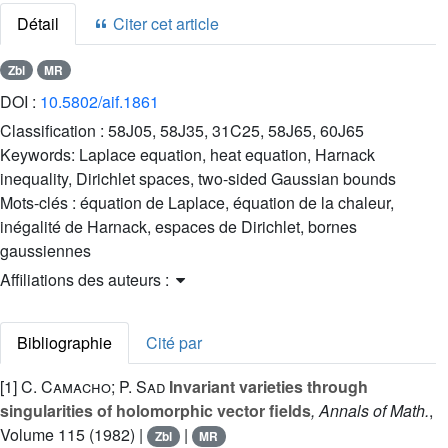
Détail
Citer cet article
Zbl
MR
DOI :
10.5802/aif.1861
Classification :
58J05, 58J35, 31C25, 58J65, 60J65
Keywords:
Laplace equation, heat equation, Harnack
inequality, Dirichlet spaces, two-sided Gaussian bounds
Mots-clés :
équation de Laplace, équation de la chaleur,
inégalité de Harnack, espaces de Dirichlet, bornes
gaussiennes
Affiliations des auteurs :
Bibliographie
Cité par
[1]
C. Camacho; P. Sad
Invariant varieties through
singularities of holomorphic vector fields
, Annals of Math.
,
Volume 115
(1982) |
|
Zbl
MR