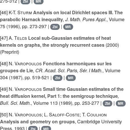
275-312 |
|
Zbl
MR
[46]
K-T. Sturm
Analysis on local Dirichlet spaces III. The
parabolic Harnack inequality
, J. Math. Pures Appl.
, Volume
75
(1996), pp. 273-297 |
|
Zbl
MR
[47]
A. Telcs
Local sub-Gaussian estimates of heat
kernels on graphs, the strongly recurrent cases
(2000)
(Preprint)
[48]
N. Varopoulos
Fonctions harmoniques sur les
groupes de Lie
, CR. Acad. Sci. Paris, Sér. I Math.
, Volume
304
(1987), pp. 519-521 |
|
Zbl
MR
[49]
N. Varopoulos
Small time Gaussian estimates of the
heat diffusion kernel, Part 1: the semigroup technique
,
Bull. Sci. Math.
, Volume 113
(1989), pp. 253-277 |
|
Zbl
MR
[50]
N. Varopoulos; L. Saloff-Coste; T. Coulhon
Analysis and geometry on groups
, Cambridge University
Press, 1993 |
|
Zbl
MR