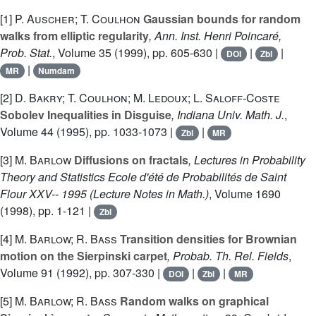
[1]
P. Auscher; T. Coulhon
Gaussian bounds for random
walks from elliptic regularity
, Ann. Inst. Henri Poincaré,
Prob. Stat.
, Volume 35
(1999), pp. 605-630 |
|
|
DOI
Zbl
|
MR
Numdam
[2]
D. Bakry; T. Coulhon; M. Ledoux; L. Saloff-Coste
Sobolev Inequalities in Disguise
, Indiana Univ. Math. J.
,
Volume 44
(1995), pp. 1033-1073 |
|
Zbl
MR
[3]
M. Barlow
Diffusions on fractals
, Lectures in Probability
Theory and Statistics Ecole d'été de Probabilités de Saint
Flour XXV-- 1995
(Lecture Notes in Math.)
, Volume 1690
(1998), pp. 1-121 |
Zbl
[4]
M. Barlow; R. Bass
Transition densities for Brownian
motion on the Sierpinski carpet
, Probab. Th. Rel. Fields
,
Volume 91
(1992), pp. 307-330 |
|
|
DOI
Zbl
MR
[5]
M. Barlow; R. Bass
Random walks on graphical