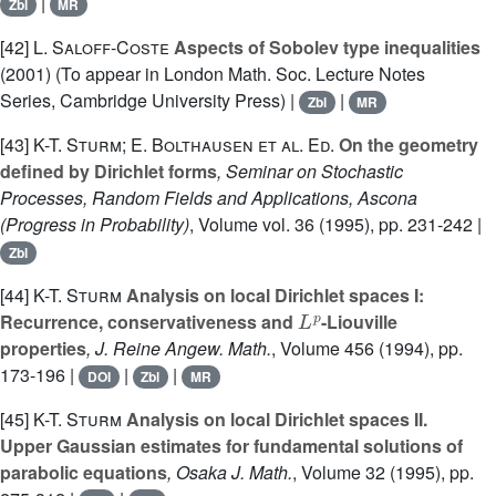
|
Zbl
MR
[42]
L. Saloff-Coste
Aspects of Sobolev type inequalities
(2001) (To appear in London Math. Soc. Lecture Notes
Series, Cambridge University Press) |
|
Zbl
MR
[43]
K-T. Sturm; E. Bolthausen et al. Ed.
On the geometry
defined by Dirichlet forms
, Seminar on Stochastic
Processes, Random Fields and Applications, Ascona
(Progress in Probability)
, Volume vol. 36
(1995), pp. 231-242 |
Zbl
[44]
K-T. Sturm
Analysis on local Dirichlet spaces I:
L
p
Recurrence, conservativeness and
-Liouville
properties
, J. Reine Angew. Math.
, Volume 456
(1994), pp.
173-196 |
|
|
DOI
Zbl
MR
[45]
K-T. Sturm
Analysis on local Dirichlet spaces II.
Upper Gaussian estimates for fundamental solutions of
parabolic equations
, Osaka J. Math.
, Volume 32
(1995), pp.