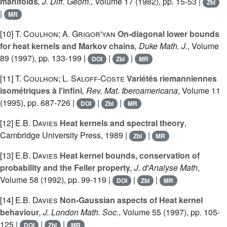
manifolds
, J. Diff. Geom.
, Volume 17
(1982), pp. 15-53 |
Zbl
|
MR
[10]
T. Coulhon; A. Grigor'yan
On-diagonal lower bounds
for heat kernels and Markov chains
, Duke Math. J.
, Volume
89
(1997), pp. 133-199 |
|
|
DOI
Zbl
MR
[11]
T. Coulhon; L. Saloff-Coste
Variétés riemanniennes
isométriques à l'infini
, Rev. Mat. Iberoamericana
, Volume 11
(1995), pp. 687-726 |
|
|
DOI
Zbl
MR
[12]
E.B. Davies
Heat kernels and spectral theory
,
Cambridge University Press, 1989 |
|
Zbl
MR
[13]
E.B. Davies
Heat kernel bounds, conservation of
probability and the Feller property
, J. d'Analyse Math
,
Volume 58
(1992), pp. 99-119 |
|
|
DOI
Zbl
MR
[14]
E.B. Davies
Non-Gaussian aspects of Heat kernel
behaviour
, J. London Math. Soc.
, Volume 55
(1997), pp. 105-
125 |
|
|
DOI
Zbl
MR