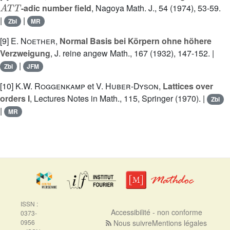
A
T
T
-adic number field
, Nagoya Math. J., 54 (1974), 53-59.
|
|
Zbl
MR
[9]
E. Noether
,
Normal Basis bei Körpern ohne höhere
Verzweigung
, J. reine angew Math., 167 (1932), 147-152. |
|
Zbl
JFM
[10]
K.W. Roggenkamp
et
V. Huber-Dyson
,
Lattices over
orders I
, Lectures Notes in Math., 115, Springer (1970). |
Zbl
|
MR
ISSN :
Accessibilité - non conforme
0373-
0956
Nous suivre
Mentions légales