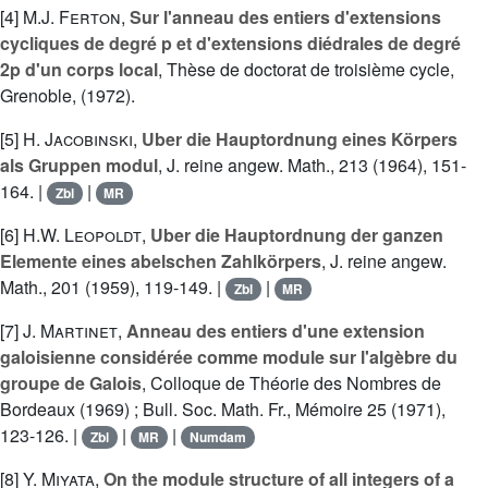
[4]
M.J. Ferton
,
Sur l'anneau des entiers d'extensions
cycliques de degré p et d'extensions diédrales de degré
2p d'un corps local
, Thèse de doctorat de troisième cycle,
Grenoble, (1972).
[5]
H. Jacobinski
,
Uber die Hauptordnung eines Körpers
als Gruppen modul
, J. reine angew. Math., 213 (1964), 151-
164. |
|
Zbl
MR
[6]
H.W. Leopoldt
,
Uber die Hauptordnung der ganzen
Elemente eines abelschen Zahlkörpers
, J. reine angew.
Math., 201 (1959), 119-149. |
|
Zbl
MR
[7]
J. Martinet
,
Anneau des entiers d'une extension
galoisienne considérée comme module sur l'algèbre du
groupe de Galois
, Colloque de Théorie des Nombres de
Bordeaux (1969) ; Bull. Soc. Math. Fr., Mémoire 25 (1971),
123-126. |
|
|
Zbl
MR
Numdam
[8]
Y. Miyata
,
On the module structure of all integers of a