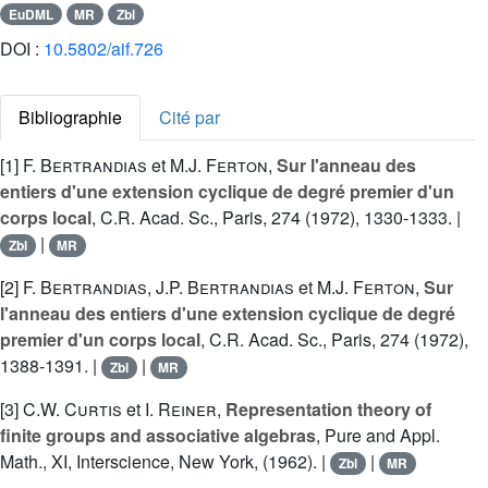
EuDML
MR
Zbl
DOI :
10.5802/aif.726
Bibliographie
Cité par
[1]
F. Bertrandias
et
M.J. Ferton
,
Sur l'anneau des
entiers d'une extension cyclique de degré premier d'un
corps local
, C.R. Acad. Sc., Paris, 274 (1972), 1330-1333. |
|
Zbl
MR
[2]
F. Bertrandias
,
J.P. Bertrandias
et
M.J. Ferton
,
Sur
l'anneau des entiers d'une extension cyclique de degré
premier d'un corps local
, C.R. Acad. Sc., Paris, 274 (1972),
1388-1391. |
|
Zbl
MR
[3]
C.W. Curtis
et
I. Reiner
,
Representation theory of
finite groups and associative algebras
, Pure and Appl.
Math., XI, Interscience, New York, (1962). |
|
Zbl
MR