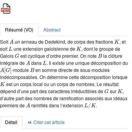
Résumé (VO)
Abstract
A
K
Soit
un anneau de Dedekind, de corps des fractions
, et
L
K
soit
une extension galoisienne de
, dont le groupe de
G
B
Galois
est cyclique d’ordre premier. On note
la clôture
A
L
intégrale de
dans
. Il existe une unique décomposition du
A
[
G
]
B
-module
en somme directe de sous-modules
indécomposables. On détermine cette décomposition lorsque
K
est un corps local ou un corps de nombres. Le résultat
G
K
dépend d’une part des caractères irréductibles de
sur
,
d’autre part des nombres de ramification associés aux idéaux
A
L
/
K
premiers de
ramifiés dans l’extension
.
Détail
Citer cet article