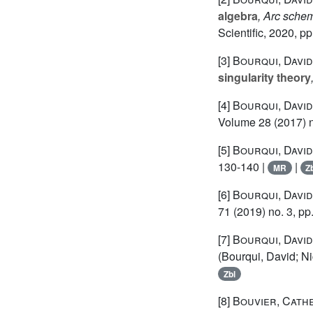
algebra
, Arc schem
Scientific, 2020, pp
[3]
Bourqui, David
singularity theory
[4]
Bourqui, David
Volume 28
(2017) n
[5]
Bourqui, David
130-140 |
|
MR
Z
[6]
Bourqui, David
71
(2019) no. 3, pp
[7]
Bourqui, David
(Bourqui, David; Ni
Zbl
[8]
Bouvier, Cath