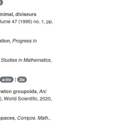
l
nimal, diviseurs
olume 47
(1995) no. 1, pp.
ation
, Progress in
 Studies in Mathematics
,
|
arXiv
Zbl
ewton groupoids
, Arc
, World Scientific, 2020,
 spaces
, Compos. Math.
,