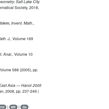
geometry: Salt Lake City
matical Society, 2018,
oblem
, Invent. Math.
,
ath. J.
, Volume 169
. Anal.
, Volume 10
Volume 588
(2005), pp.
 East Asia — Hanoi 2005
an, 2008, pp. 237-249 |
|
|
DOI
MR
Zbl