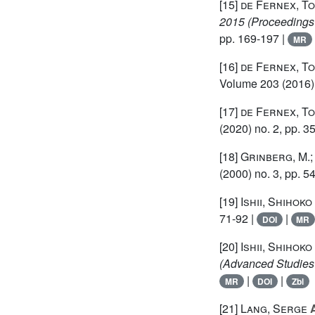
[15]
de Fernex, T
2015
(Proceedings 
pp. 169-197 |
MR
[16]
de Fernex, T
Volume 203
(2016) 
[17]
de Fernex, T
(2020) no. 2, pp. 3
[18]
Grinberg, M.;
(2000) no. 3, pp. 5
[19]
Ishii, Shihoko
71-92 |
|
DOI
MR
[20]
Ishii, Shihoko
(Advanced Studies
|
|
MR
DOI
Zbl
[21]
Lang, Serge
A