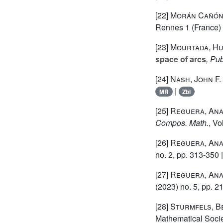
[22]
Morán Cañón
Rennes 1 (France)
[23]
Mourtada, Hu
space of arcs
, Pub
[24]
Nash, John F. 
|
MR
Zbl
[25]
Reguera, Ana
Compos. Math.
, V
[26]
Reguera, Ana
no. 2, pp. 313-350 
[27]
Reguera, Ana
(2023) no. 5, pp. 
[28]
Sturmfels, B
Mathematical Socie