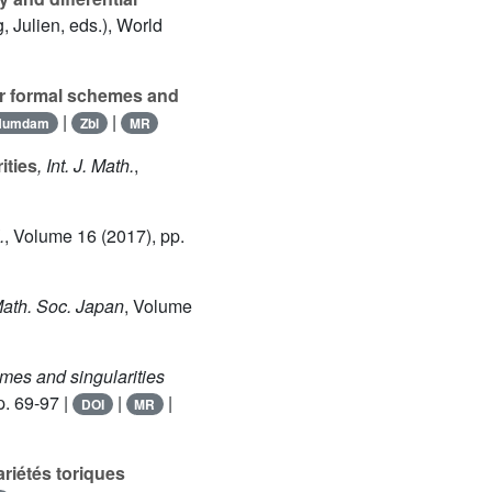
 Julien, eds.), World
r formal schemes and
|
|
Numdam
Zbl
MR
ities
, Int. J. Math.
,
.
, Volume 16
(2017), pp.
 Math. Soc. Japan
, Volume
emes and singularities
p. 69-97 |
|
|
DOI
MR
riétés toriques