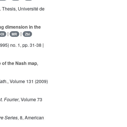
. Thesis, Université de
g dimension in the
|
|
OI
MR
Zbl
995) no. 1, pp. 31-38 |
e of the Nash map
,
ath.
, Volume 131
(2009)
st. Fourier
, Volume 73
re Series
, 8
, American