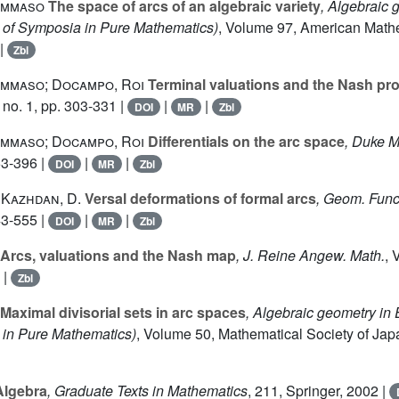
ommaso
The space of arcs of an algebraic variety
, Algebraic 
of Symposia in Pure Mathematics)
, Volume 97
, American Mathe
|
Zbl
ommaso; Docampo, Roi
Terminal valuations and the Nash pr
no. 1, pp. 303-331 |
|
|
DOI
MR
Zbl
ommaso; Docampo, Roi
Differentials on the arc space
, Duke M
53-396 |
|
|
DOI
MR
Zbl
 Kazhdan, D.
Versal deformations of formal arcs
, Geom. Funct
43-555 |
|
|
DOI
MR
Zbl
Arcs, valuations and the Nash map
, J. Reine Angew. Math.
, 
|
Zbl
Maximal divisorial sets in arc spaces
, Algebraic geometry in
 in Pure Mathematics)
, Volume 50
, Mathematical Society of Jap
lgebra
, Graduate Texts in Mathematics
, 211
, Springer, 2002 |