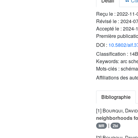
Détail
Cite
Reçu le :
2022-11-
Révisé le :
2024-0
Accepté le :
2024-
Première publicati
DOI :
10.5802/aif.
Classification :
14B
Keywords:
arc sche
Mots-clés :
schéma 
Affiliations des aut
Bibliographie
[1]
Bourqui, Davi
neighborhoods for
|
MR
Zbl
[2]
Bourqui, David