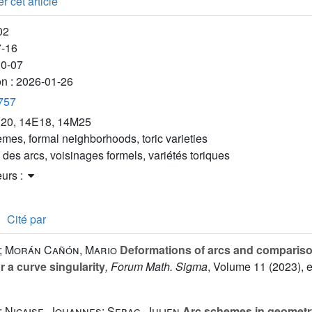
r cet article
02
7-16
10-07
on :
2026-01-26
3757
20, 14E18, 14M25
mes, formal neighborhoods, toric varieties
des arcs, voisinages formels, variétés toriques
eurs :
Cité par
d; Morán Cañón, Mario
Deformations of arcs and compariso
 a curve singularity
, Forum Math. Sigma
, Volume 11
(2023), 
; Nicaise, Johannes; Sebag, Julien
Arc schemes in geometry 