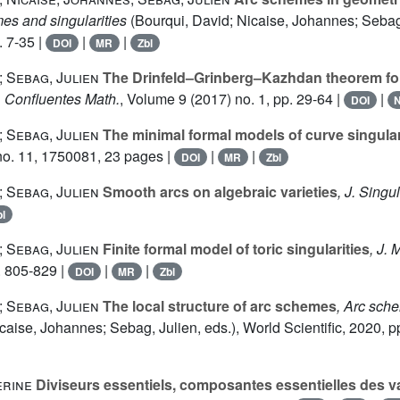
es and singularities
(Bourqui, David; Nicaise, Johannes; Sebag,
. 7-35 |
|
|
DOI
MR
Zbl
; Sebag, Julien
The Drinfeld–Grinberg–Kazhdan theorem fo
, Confluentes Math.
, Volume 9
(2017) no. 1, pp. 29-64 |
|
DOI
; Sebag, Julien
The minimal formal models of curve singular
o. 11, 1750081, 23 pages |
|
|
DOI
MR
Zbl
; Sebag, Julien
Smooth arcs on algebraic varieties
, J. Singul
bl
; Sebag, Julien
Finite formal model of toric singularities
, J.
. 805-829 |
|
|
DOI
MR
Zbl
; Sebag, Julien
The local structure of arc schemes
, Arc sch
caise, Johannes; Sebag, Julien, eds.), World Scientific, 2020, p
erine
Diviseurs essentiels, composantes essentielles des va