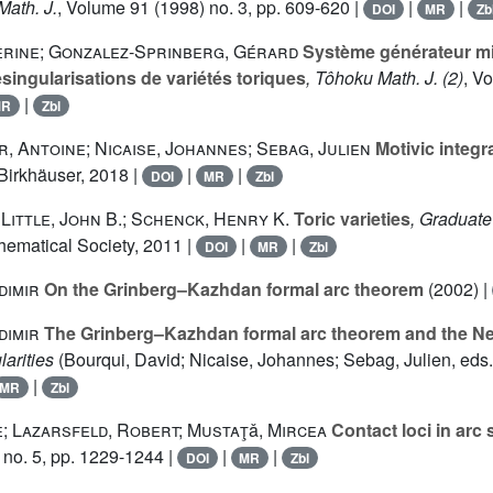
Math. J.
, Volume 91
(1998) no. 3, pp. 609-620 |
|
|
DOI
MR
Zb
erine; Gonzalez-Sprinberg, Gérard
Système générateur mi
ésingularisations de variétés toriques
, Tôhoku Math. J. (2)
, V
|
MR
Zbl
, Antoine; Nicaise, Johannes; Sebag, Julien
Motivic integr
 Birkhäuser, 2018 |
|
|
DOI
MR
Zbl
 Little, John B.; Schenck, Henry K.
Toric varieties
, Graduate
hematical Society, 2011 |
|
|
DOI
MR
Zbl
dimir
On the Grinberg–Kazhdan formal arc theorem
(2002) |
dimir
The Grinberg–Kazhdan formal arc theorem and the N
arities
(Bourqui, David; Nicaise, Johannes; Sebag, Julien, eds.)
|
MR
Zbl
; Lazarsfeld, Robert; Mustaţǎ, Mircea
Contact loci in arc
 no. 5, pp. 1229-1244 |
|
|
DOI
MR
Zbl