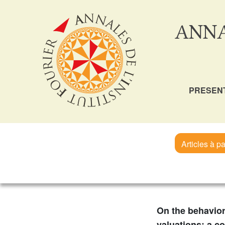
ANNA
PRESEN
Articles à pa
On the behavior
valuations: a 