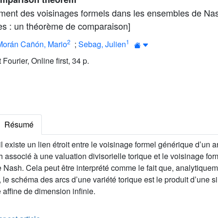
ement des voisinages formels dans les ensembles de Na
ues : un théorème de comparaison]
2
1
Morán Cañón, Mario
;
Sebag, Julien
 Fourier, Online first, 34 p.
Résumé
 existe un lien étroit entre le voisinage formel générique d’un ar
associé à une valuation divisorielle torique et le voisinage fo
Nash. Cela peut être interprété comme le fait que, analytiqueme
le schéma des arcs d’une variété torique est le produit d’une s
 affine de dimension infinie.