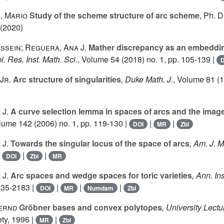
, Mario
Study of the scheme structure of arc scheme
, Ph. D
 (2020)
ssein; Reguera, Ana J.
Mather discrepancy as an embeddin
l. Res. Inst. Math. Sci.
, Volume 54
(2018) no. 1, pp. 105-139 |
D
Jr.
Arc structure of singularities
, Duke Math. J.
, Volume 81
(1
 J.
A curve selection lemma in spaces of arcs and the imag
olume 142
(2006) no. 1, pp. 119-130 |
|
|
DOI
MR
Zbl
 J.
Towards the singular locus of the space of arcs
, Am. J. M
|
|
|
DOI
Zbl
MR
 J.
Arc spaces and wedge spaces for toric varieties
, Ann. In
2135-2183 |
|
|
|
DOI
MR
Numdam
Zbl
ernd
Gröbner bases and convex polytopes
, University Lectu
ty, 1996 |
|
MR
Zbl