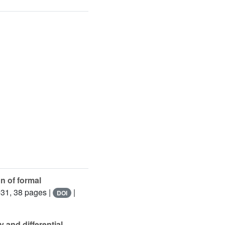
n of formal
e31, 38 pages |
|
DOI
and differential