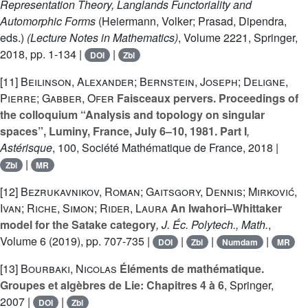
Representation Theory, Langlands Functoriality and
Automorphic Forms
(Heiermann, Volker; Prasad, Dipendra,
eds.)
(Lecture Notes in Mathematics)
, Volume 2221
, Springer,
2018, pp. 1-134 |
|
DOI
Zbl
[11]
Beilinson, Alexander; Bernstein, Joseph; Deligne,
Pierre; Gabber, Ofer
Faisceaux pervers. Proceedings of
the colloquium “Analysis and topology on singular
spaces”, Luminy, France, July 6–10, 1981. Part I
,
Astérisque
, 100
, Société Mathématique de France, 2018 |
|
Zbl
MR
[12]
Bezrukavnikov, Roman; Gaitsgory, Dennis; Mirković,
Ivan; Riche, Simon; Rider, Laura
An Iwahori–Whittaker
model for the Satake category
, J. Éc. Polytech., Math.
,
Volume 6
(2019), pp. 707-735 |
|
|
|
DOI
Zbl
Numdam
MR
[13]
Bourbaki, Nicolas
Éléments de mathématique.
Groupes et algèbres de Lie: Chapitres 4 à 6
, Springer,
2007 |
|
DOI
Zbl