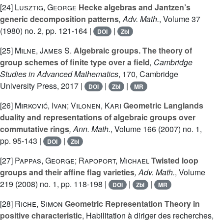
[24]
Lusztig, George
Hecke algebras and Jantzen’s
generic decomposition patterns
, Adv. Math.
, Volume 37
(1980) no. 2, pp. 121-164 |
|
DOI
Zbl
[25]
Milne, James S.
Algebraic groups. The theory of
group schemes of finite type over a field
, Cambridge
Studies in Advanced Mathematics
, 170
, Cambridge
University Press, 2017 |
|
|
DOI
Zbl
MR
[26]
Mirković, Ivan; Vilonen, Kari
Geometric Langlands
duality and representations of algebraic groups over
commutative rings
, Ann. Math.
, Volume 166
(2007) no. 1,
pp. 95-143 |
|
DOI
Zbl
[27]
Pappas, George; Rapoport, Michael
Twisted loop
groups and their affine flag varieties
, Adv. Math.
, Volume
219
(2008) no. 1, pp. 118-198 |
|
|
DOI
Zbl
MR
[28]
Riche, Simon
Geometric Representation Theory in
positive characteristic
, Habilitation à diriger des recherches,