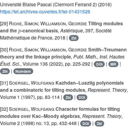
Université Blaise Pascal (Clermont Ferrand 2) (2016)
https://tel.archives-ouvertes.fr/tel-01431526
[29]
Riche, Simon; Williamson, Geordie
Tilting modules
p
and the
-canonical basis
, Astérisque
, 397
, Société
Mathématique de France, 2018 |
Zbl
[30]
Riche, Simon; Williamson, Geordie
Smith–Treumann
theory and the linkage principle
, Publ. Math., Inst. Hautes
Étud. Sci.
, Volume 136
(2022), pp. 225-292 |
|
|
DOI
MR
|
Zbl
Numdam
[31]
Soergel, Wolfgang
Kazhdan–Lusztig polynomials
and a combinatoric for tilting modules
, Represent. Theory
,
Volume 1
(1997), pp. 83-114 |
|
Zbl
DOI
[32]
Soergel, Wolfgang
Character formulas for tilting
modules over Kac–Moody algebras
, Represent. Theory
,
Volume 2
(1998) no. 13, pp. 432-448 |
|
DOI
Zbl