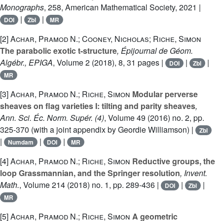
Monographs
, 258
, American Mathematical Society, 2021 |
|
|
DOI
Zbl
MR
[2]
Achar, Pramod N.; Cooney, Nicholas; Riche, Simon
The parabolic exotic t-structure
, Épijournal de Géom.
Algébr., EPIGA
, Volume 2
(2018), 8, 31 pages |
|
|
DOI
Zbl
MR
[3]
Achar, Pramod N.; Riche, Simon
Modular perverse
sheaves on flag varieties I: tilting and parity sheaves
,
Ann. Sci. Éc. Norm. Supér. (4)
, Volume 49
(2016) no. 2, pp.
325-370 (with a joint appendix by Geordie Williamson) |
Zbl
|
|
|
Numdam
DOI
MR
[4]
Achar, Pramod N.; Riche, Simon
Reductive groups, the
loop Grassmannian, and the Springer resolution
, Invent.
Math.
, Volume 214
(2018) no. 1, pp. 289-436 |
|
|
DOI
Zbl
MR
[5]
Achar, Pramod N.; Riche, Simon
A geometric