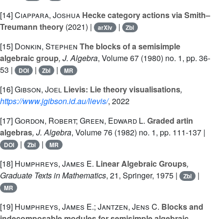
[14]
Ciappara, Joshua
Hecke category actions via Smith–
Treumann theory
(2021) |
|
arXiv
Zbl
[15]
Donkin, Stephen
The blocks of a semisimple
algebraic group
, J. Algebra
, Volume 67
(1980) no. 1, pp. 36-
53 |
|
|
DOI
Zbl
MR
[16]
Gibson, Joel
Lievis: Lie theory visualisations
,
https://www.jgibson.id.au/lievis/
, 2022
[17]
Gordon, Robert; Green, Edward L.
Graded artin
algebras
, J. Algebra
, Volume 76
(1982) no. 1, pp. 111-137 |
|
|
DOI
Zbl
MR
[18]
Humphreys, James E.
Linear Algebraic Groups
,
Graduate Texts in Mathematics
, 21
, Springer, 1975 |
|
Zbl
MR
[19]
Humphreys, James E.; Jantzen, Jens C.
Blocks and
indecomposable modules for semisimple algebraic