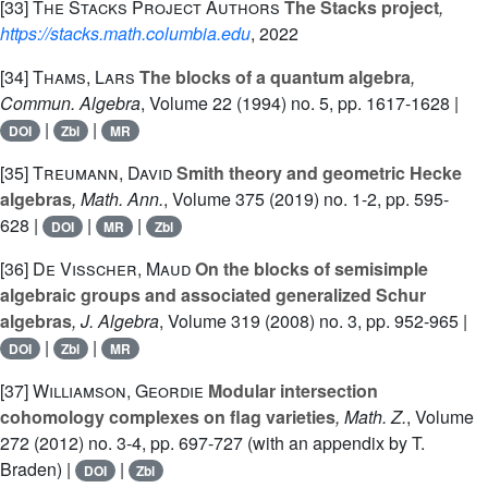
[33]
The Stacks Project Authors
The Stacks project
,
https://stacks.math.columbia.edu
, 2022
[34]
Thams, Lars
The blocks of a quantum algebra
,
Commun. Algebra
, Volume 22
(1994) no. 5, pp. 1617-1628 |
|
|
DOI
Zbl
MR
[35]
Treumann, David
Smith theory and geometric Hecke
algebras
, Math. Ann.
, Volume 375
(2019) no. 1-2, pp. 595-
628 |
|
|
DOI
MR
Zbl
[36]
De Visscher, Maud
On the blocks of semisimple
algebraic groups and associated generalized Schur
algebras
, J. Algebra
, Volume 319
(2008) no. 3, pp. 952-965 |
|
|
DOI
Zbl
MR
[37]
Williamson, Geordie
Modular intersection
cohomology complexes on flag varieties
, Math. Z.
, Volume
272
(2012) no. 3-4, pp. 697-727 (with an appendix by T.
Braden) |
|
DOI
Zbl