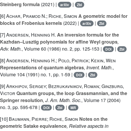
Steinberg formula
(2021) |
|
arXiv
Zbl
[6]
Achar, Pramod N.; Riche, Simon
A geometric model for
blocks of Frobenius kernels
(2022) |
|
arXiv
Zbl
[7]
Andersen, Henning H.
An inversion formula for the
Kazhdan–Lusztig polynomials for affine Weyl groups
,
Adv. Math.
, Volume 60
(1986) no. 2, pp. 125-153 |
|
DOI
Zbl
[8]
Andersen, Henning H.; Polo, Patrick; Kexin, Wen
Representations of quantum algebras
, Invent. Math.
,
Volume 104
(1991) no. 1, pp. 1-59 |
|
DOI
Zbl
[9]
Arkhipov, Sergey; Bezrukavnikov, Roman; Ginzburg,
Victor
Quantum groups, the loop Grassmannian, and the
Springer resolution
, J. Am. Math. Soc.
, Volume 17
(2004)
no. 3, pp. 595-678 |
|
|
DOI
Zbl
MR
[10]
Baumann, Pierre; Riche, Simon
Notes on the
geometric Satake equivalence
, Relative aspects in