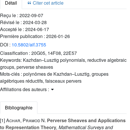
Détail
Citer cet article
Reçu le :
2022-09-07
Révisé le :
2024-03-28
Accepté le :
2024-06-17
Première publication :
2026-01-26
DOI :
10.5802/aif.3755
Classification :
20G05, 14F08, 22E57
Keywords:
Kazhdan–Lusztig polynomials, reductive algebraic
groups, perverse sheaves
Mots-clés :
polynômes de Kazhdan–Lusztig, groupes
algébriques réductifs, faisceaux pervers
Affiliations des auteurs :
Bibliographie
[1]
Achar, Pramod N.
Perverse Sheaves and Applications
to Representation Theory
, Mathematical Surveys and