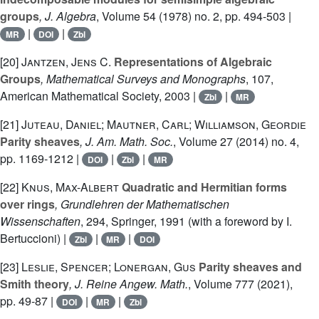
groups
, J. Algebra
, Volume 54
(1978) no. 2, pp. 494-503 |
|
|
MR
DOI
Zbl
[20]
Jantzen, Jens C.
Representations of Algebraic
Groups
, Mathematical Surveys and Monographs
, 107
,
American Mathematical Society, 2003 |
|
Zbl
MR
[21]
Juteau, Daniel; Mautner, Carl; Williamson, Geordie
Parity sheaves
, J. Am. Math. Soc.
, Volume 27
(2014) no. 4,
pp. 1169-1212 |
|
|
DOI
Zbl
MR
[22]
Knus, Max-Albert
Quadratic and Hermitian forms
over rings
, Grundlehren der Mathematischen
Wissenschaften
, 294
, Springer, 1991 (with a foreword by I.
Bertuccioni) |
|
|
Zbl
MR
DOI
[23]
Leslie, Spencer; Lonergan, Gus
Parity sheaves and
Smith theory
, J. Reine Angew. Math.
, Volume 777
(2021),
pp. 49-87 |
|
|
DOI
MR
Zbl