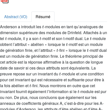
Abstract (VO)
Résumé
t
Anderson a introduit les
-modules en tant qu’analogues de
dimension supérieure des modules de Drinfeld. Attachés à un
t
t
t
tel
-module, il y a son
-motif et son t-motif dual. Le
-module
t
obtient l’attribut « abélien » lorsque le
-motif est un module
t
t
de génération finie, et l’attribut «
-fini » lorsque le
-motif dual
est un module de génération finie. Le théorème principal de
cet article est la réponse affirmative à la question de longue
date de savoir si ces deux attributs sont équivalents. La
t
preuve repose sur un invariant du
-module et une condition
pour cet invariant qui est nécessaire et suffisante pour être à
t
la fois abélien et
-fini. Nous montrons en outre que cet
t
invariant fournit également l’information si le
-module est pur
ou non. De plus, nous concluons que également sur les
anneaux de coefficients généraux A, c’est-à-dire pour les A-
modules d’Anderson, les attributs d’être abélien et d’être A-