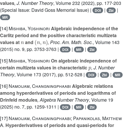
values
, J. Number Theory
, Volume 232
(2022), pp. 177-203
(Special Issue: David Goss Memorial Issue) |
|
|
DOI
Zbl
MR
[14]
Mishiba, Yoshinori
Algebraic independence of the
Carlitz period and the positive characteristic multizeta
n
(
n
,
n
)
values at
and
, Proc. Am. Math. Soc.
, Volume 143
(2015) no. 9, pp. 3753-3763 |
|
|
DOI
MR
Zbl
[15]
Mishiba, Yoshinori
On algebraic independence of
p
certain multizeta values in characteristic
, J. Number
Theory
, Volume 173
(2017), pp. 512-528 |
|
|
DOI
Zbl
MR
[16]
Namoijam, Changningphaabi
Algebraic relations
among hyperderivatives of periods and logarithms of
Drinfeld modules
, Algebra Number Theory
, Volume 19
(2025) no. 7, pp. 1259-1311 |
|
|
DOI
MR
Zbl
[17]
Namoijam, Changningphaabi; Papanikolas, Matthew
A.
Hyperderivatives of periods and quasi-periods for