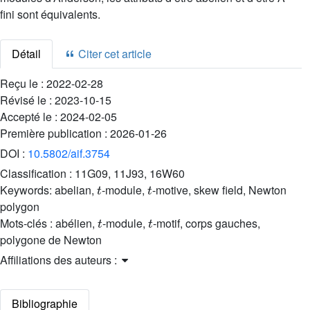
fini sont équivalents.
Détail
Citer cet article
Reçu le :
2022-02-28
Révisé le :
2023-10-15
Accepté le :
2024-02-05
Première publication :
2026-01-26
DOI :
10.5802/aif.3754
Classification :
11G09, 11J93, 16W60
t
t
Keywords:
abelian,
-module,
-motive, skew field, Newton
polygon
t
t
Mots-clés :
abélien,
-module,
-motif, corps gauches,
polygone de Newton
Affiliations des auteurs :
Bibliographie