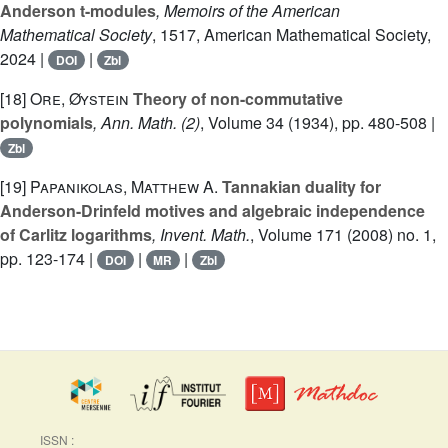
Anderson t-modules
, Memoirs of the American
Mathematical Society
, 1517
, American Mathematical Society,
2024 |
|
DOI
Zbl
[18]
Ore, Øystein
Theory of non-commutative
polynomials
, Ann. Math. (2)
, Volume 34
(1934), pp. 480-508 |
Zbl
[19]
Papanikolas, Matthew A.
Tannakian duality for
Anderson-Drinfeld motives and algebraic independence
of Carlitz logarithms
, Invent. Math.
, Volume 171
(2008) no. 1,
pp. 123-174 |
|
|
DOI
MR
Zbl
ISSN :