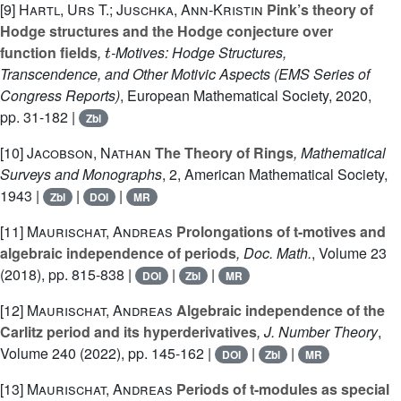
[9]
Hartl, Urs T.; Juschka, Ann-Kristin
Pink’s theory of
Hodge structures and the Hodge conjecture over
t
function fields
,
-Motives: Hodge Structures,
Transcendence, and Other Motivic Aspects
(EMS Series of
Congress Reports)
, European Mathematical Society, 2020,
pp. 31-182 |
Zbl
[10]
Jacobson, Nathan
The Theory of Rings
, Mathematical
Surveys and Monographs
, 2
, American Mathematical Society,
1943 |
|
|
Zbl
DOI
MR
[11]
Maurischat, Andreas
Prolongations of t-motives and
algebraic independence of periods
, Doc. Math.
, Volume 23
(2018), pp. 815-838 |
|
|
DOI
Zbl
MR
[12]
Maurischat, Andreas
Algebraic independence of the
Carlitz period and its hyperderivatives
, J. Number Theory
,
Volume 240
(2022), pp. 145-162 |
|
|
DOI
Zbl
MR
[13]
Maurischat, Andreas
Periods of t-modules as special