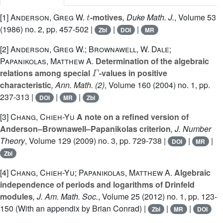
t
[1]
Anderson, Greg W.
-motives
, Duke Math. J.
, Volume 53
(1986) no. 2, pp. 457-502 |
|
|
Zbl
DOI
MR
[2]
Anderson, Greg W.; Brownawell, W. Dale;
Papanikolas, Matthew A.
Determination of the algebraic
Γ
relations among special
-values in positive
characteristic
, Ann. Math. (2)
, Volume 160
(2004) no. 1, pp.
237-313 |
|
|
DOI
MR
Zbl
[3]
Chang, Chieh-Yu
A note on a refined version of
Anderson–Brownawell–Papanikolas criterion
, J. Number
Theory
, Volume 129
(2009) no. 3, pp. 729-738 |
|
|
DOI
MR
Zbl
[4]
Chang, Chieh-Yu; Papanikolas, Matthew A.
Algebraic
independence of periods and logarithms of Drinfeld
modules
, J. Am. Math. Soc.
, Volume 25
(2012) no. 1, pp. 123-
150 (With an appendix by Brian Conrad) |
|
|
Zbl
MR
DOI