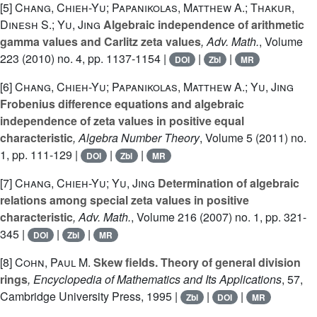
[5]
Chang, Chieh-Yu; Papanikolas, Matthew A.; Thakur,
Dinesh S.; Yu, Jing
Algebraic independence of arithmetic
gamma values and Carlitz zeta values
, Adv. Math.
, Volume
223
(2010) no. 4, pp. 1137-1154 |
|
|
DOI
Zbl
MR
[6]
Chang, Chieh-Yu; Papanikolas, Matthew A.; Yu, Jing
Frobenius difference equations and algebraic
independence of zeta values in positive equal
characteristic
, Algebra Number Theory
, Volume 5
(2011) no.
1, pp. 111-129 |
|
|
DOI
Zbl
MR
[7]
Chang, Chieh-Yu; Yu, Jing
Determination of algebraic
relations among special zeta values in positive
characteristic
, Adv. Math.
, Volume 216
(2007) no. 1, pp. 321-
345 |
|
|
DOI
Zbl
MR
[8]
Cohn, Paul M.
Skew fields. Theory of general division
rings
, Encyclopedia of Mathematics and Its Applications
, 57
,
Cambridge University Press, 1995 |
|
|
Zbl
DOI
MR