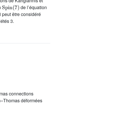
ons de Karigiannis et
Spin
(
7
)
n
de l’équation
i peut être considéré
étés 3.
mas connections
on–Thomas déformées