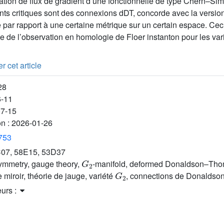
ation de flux de gradient d’une fonctionnelle de type Chern–Sim
ints critiques sont des connexions dDT, concorde avec la versio
 par rapport à une certaine métrique sur un certain espace. Cec
de l’observation en homologie de Floer instanton pour les vari
r cet article
28
6-11
07-15
on :
2026-01-26
3753
07, 58E15, 53D37
G
2
symmetry, gauge theory,
-manifold, deformed Donaldson–Tho
G
2
 miroir, théorie de jauge, variété
, connections de Donalds
eurs :