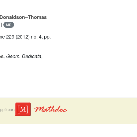
s/Donaldson–Thomas
|
MR
ume 229
(2012) no. 4, pp.
ps
, Geom. Dedicata
,
ppé par :
suivre
Mentions légales
Contact