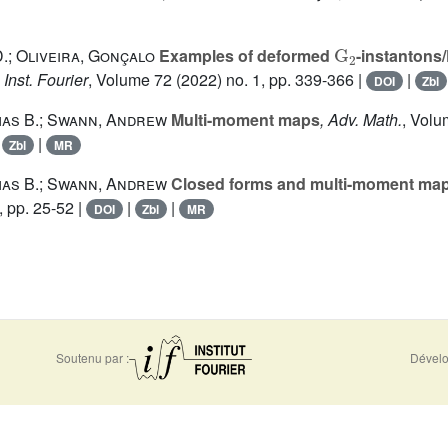
G
2
D.; Oliveira, Gonçalo
Examples of deformed
-instanton
 Inst. Fourier
, Volume 72
(2022) no. 1, pp. 339-366 |
|
DOI
Zbl
as B.; Swann, Andrew
Multi-moment maps
, Adv. Math.
, Vol
|
|
Zbl
MR
as B.; Swann, Andrew
Closed forms and multi-moment ma
 pp. 25-52 |
|
|
DOI
Zbl
MR
Soutenu par :
Dévelo
0956
Accessibilité - non conforme
Nous 
-5310