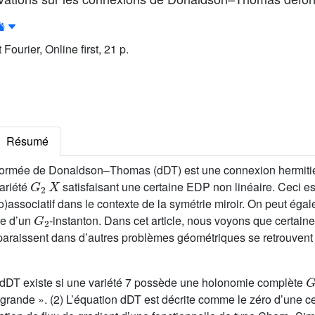
 Fourier, Online first, 21 p.
Résumé
ormée de Donaldson–Thomas (dDT) est une connexion hermitien
G
2
X
variété
satisfaisant une certaine EDP non linéaire. Ceci e
co)associatif dans le contexte de la symétrie miroir. On peut éga
G
2
e d’un
-instanton. Dans cet article, nous voyons que certain
paraissent dans d’autres problèmes géométriques se retrouvent
dDT existe si une variété 7 possède une holonomie complète
grande ». (2) L’équation dDT est décrite comme le zéro d’une cer