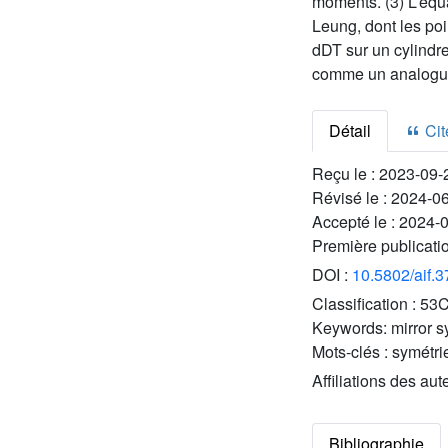
moments. (3) L’équ
Leung, dont les po
dDT sur un cylindre
comme un analogue 
Détail
Cite
Reçu le :
2023-09-
Révisé le :
2024-0
Accepté le :
2024-
Première publicati
DOI :
10.5802/aif.
Classification :
53C
Keywords:
mirror 
Mots-clés :
symétrie
Affiliations des aut
Bibliographie