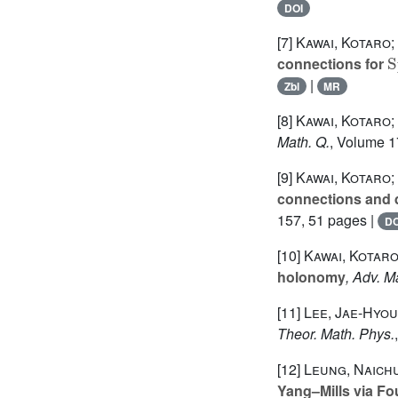
DOI
[7]
Kawai, Kotaro
S
connections for
|
Zbl
MR
[8]
Kawai, Kotaro
Math. Q.
, Volume 1
[9]
Kawai, Kotaro
connections and
157, 51 pages |
DO
[10]
Kawai, Kotar
holonomy
, Adv. M
[11]
Lee, Jae-Hyou
Theor. Math. Phys.
[12]
Leung, Naichu
Yang–Mills via Fo