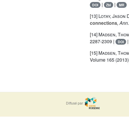
|
|
DOI
Zbl
MR
[13]
Lotay, Jason 
connections
, Ann.
[14]
Madsen, Thom
2287-2309 |
DOI
[15]
Madsen, Thom
Volume 165
(2013),
Diffusé par :
ISSN : 0373-
e-ISSN : 1777