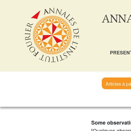
ANNA
PRESEN
Articles à pa
Some observat
[Quelques obser