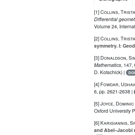
[1]
Collins, Trista
Differential geometr
Volume 24
, Intern
[2]
Collins, Trist
symmetry. I: Geod
[3]
Donaldson, Si
Mathematics
, 147
,
D. Kotschick) |
DOI
[4]
Fowdar, Udha
6, pp. 2621-2638 |
[5]
Joyce, Dominic
Oxford University 
[6]
Karigiannis, S
and Abel–Jacobi