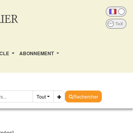
IER
OFF
ICLE
ABONNEMENT
Tout
Rechercher
rmées]