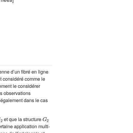
ne d’un fibré en ligne
st considéré comme le
lement le considérer
es observations
 également dans le cas
G
2
G
2
et que la structure
taine application multi-