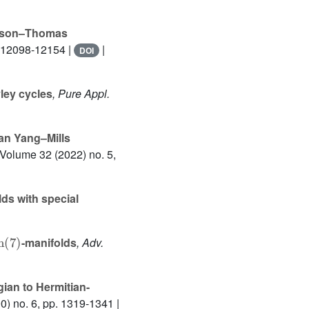
ldson–Thomas
. 12098-12154 |
|
DOI
ley cycles
, Pure Appl.
an Yang–Mills
 Volume 32
(2022) no. 5,
ds with special
in
(
7
)
-manifolds
, Adv.
ian to Hermitian-
0) no. 6, pp. 1319-1341 |