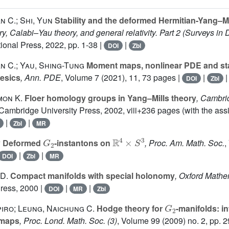
n C.; Shi, Yun
Stability and the deformed Hermitian-Yang–Mi
y, Calabi–Yau theory, and general relativity. Part 2
(Surveys in D
ational Press, 2022, pp. 1-38 |
|
DOI
Zbl
an C.; Yau, Shing-Tung
Moment maps, nonlinear PDE and stabi
esics
, Ann. PDE
, Volume 7
(2021), 11, 73 pages |
|
DOI
Zbl
mon K.
Floer homology groups in Yang–Mills theory
, Cambri
 Cambridge University Press, 2002, viii+236 pages (with the ass
|
|
Zbl
MR
G
2
ℝ
4
×
S
3
v
Deformed
-instantons on
, Proc. Am. Math. Soc.
,
|
|
DOI
Zbl
MR
 D.
Compact manifolds with special holonomy
, Oxford Math
Press, 2000 |
|
|
DOI
MR
Zbl
G
2
piro; Leung, Naichung C.
Hodge theory for
-manifolds: i
 maps
, Proc. Lond. Math. Soc. (3)
, Volume 99
(2009) no. 2, pp. 