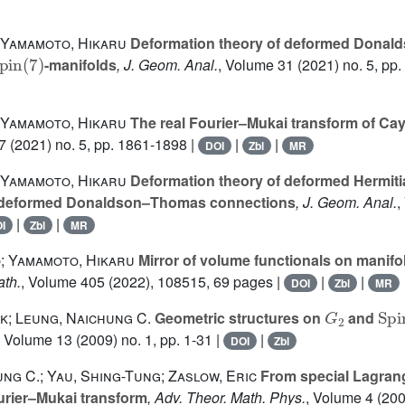
; Yamamoto, Hikaru
Deformation theory of deformed Dona
pin
(
7
)
-manifolds
, J. Geom. Anal.
, Volume 31
(2021) no. 5, pp
; Yamamoto, Hikaru
The real Fourier–Mukai transform of Cay
7
(2021) no. 5, pp. 1861-1898 |
|
|
DOI
Zbl
MR
; Yamamoto, Hikaru
Deformation theory of deformed Hermiti
 deformed Donaldson–Thomas connections
, J. Geom. Anal.
,
|
|
I
Zbl
MR
o; Yamamoto, Hikaru
Mirror of volume functionals on manifol
ath.
, Volume 405
(2022), 108515, 69 pages |
|
|
DOI
Zbl
MR
G
2
Sp
k; Leung, Naichung C.
Geometric structures on
and
, Volume 13
(2009) no. 1, pp. 1-31 |
|
DOI
Zbl
ng C.; Yau, Shing-Tung; Zaslow, Eric
From special Lagrang
urier–Mukai transform
, Adv. Theor. Math. Phys.
, Volume 4
(200