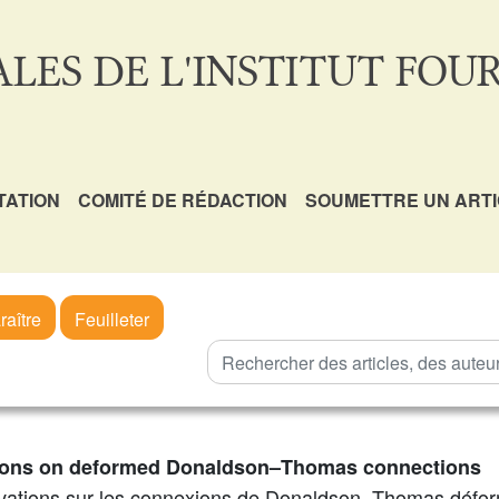
LES DE L'INSTITUT FOUR
TATION
COMITÉ DE RÉDACTION
SOUMETTRE UN ART
raître
Feuilleter
ions on deformed Donaldson–Thomas connections
vations sur les connexions de Donaldson–Thomas défo