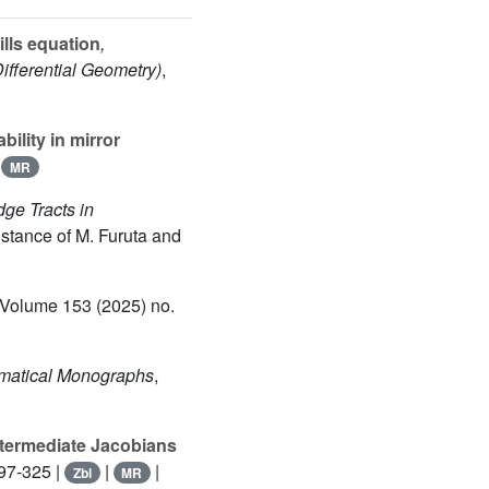
lls equation
,
ifferential Geometry)
,
lity in mirror
|
MR
dge Tracts in
istance of M. Furuta and
 Volume 153
(2025) no.
ematical Monographs
,
ntermediate Jacobians
297-325 |
|
|
Zbl
MR