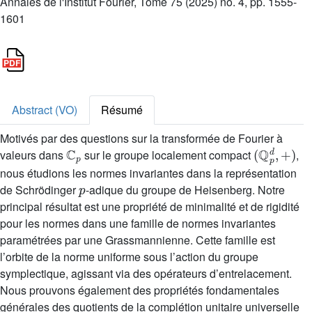
Annales de l'Institut Fourier, Tome 75 (2025) no. 4, pp. 1555-
1601
Abstract (VO)
Résumé
Motivés par des questions sur la transformée de Fourier à
C
p
(
Q
p
d
,
+
)
valeurs dans
sur le groupe localement compact
,
nous étudions les normes invariantes dans la représentation
p
de Schrödinger
-adique du groupe de Heisenberg. Notre
principal résultat est une propriété de minimalité et de rigidité
pour les normes dans une famille de normes invariantes
paramétrées par une Grassmannienne. Cette famille est
l’orbite de la norme uniforme sous l’action du groupe
symplectique, agissant via des opérateurs d’entrelacement.
Nous prouvons également des propriétés fondamentales
générales des quotients de la complétion unitaire universelle