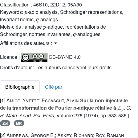
Classification :
46S10, 22D12, 05A30
p
Keywords:
-adic analysis, Schrödinger representations,
q
invariant norms,
-analogs
p
Mots-clés :
analyse
-adique, représentations de
q
Schrödinger, normes invariantes,
-analogues
Affiliations des auteurs :
Licence :
CC-BY-ND 4.0
Droits d'auteur : Les auteurs conservent leurs droits
Bibliographie
Cité par
[1]
Amice, Yvette; Escassut, Alain
Sur la non-injectivite
ℤ
p
de la transformation de Fourier p-adique rélative à
, C.
R. Math. Acad. Sci. Paris
, Volume 278
(1974), pp. 583-585 |
|
Zbl
MR
[2]
Andrews, George E.; Askey, Richard; Roy, Ranjan