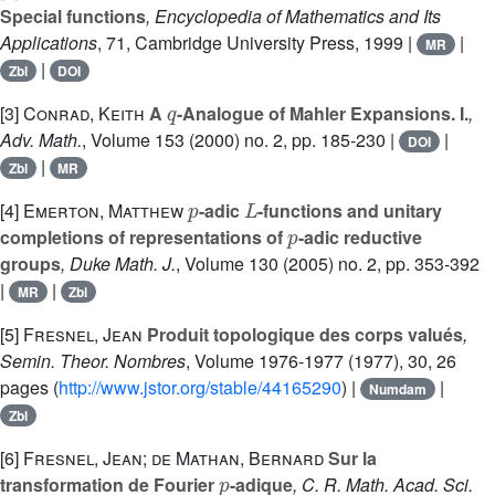
Special functions
, Encyclopedia of Mathematics and Its
Applications
, 71
, Cambridge University Press, 1999 |
|
MR
|
Zbl
DOI
q
[3]
Conrad, Keith
A
-Analogue of Mahler Expansions. I.
,
Adv. Math.
, Volume 153
(2000) no. 2, pp. 185-230 |
|
DOI
|
Zbl
MR
p
L
[4]
Emerton, Matthew
-adic
-functions and unitary
p
completions of representations of
-adic reductive
groups
, Duke Math. J.
, Volume 130
(2005) no. 2, pp. 353-392
|
|
MR
Zbl
[5]
Fresnel, Jean
Produit topologique des corps valués
,
Semin. Theor. Nombres
, Volume 1976-1977
(1977), 30, 26
pages (
http://www.jstor.org/stable/44165290
) |
|
Numdam
Zbl
[6]
Fresnel, Jean; de Mathan, Bernard
Sur la
p
transformation de Fourier
-adique
, C. R. Math. Acad. Sci.