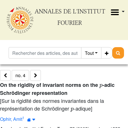
ANNALES DE L'INSTITUT
FOURIER
Tout
no. 4
p
On the rigidity of invariant norms on the
-adic
Schrödinger representation
[Sur la rigidité des normes invariantes dans la
p
représentation de Schrödinger
-adique]
1
Ophir, Amit