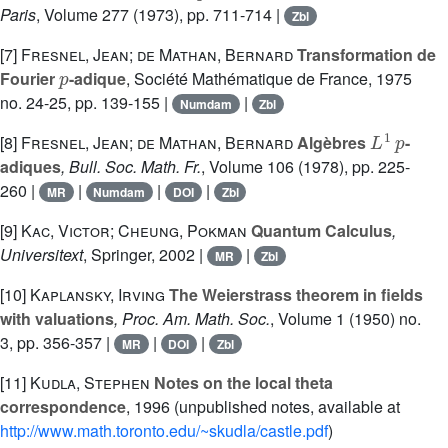
Paris
, Volume 277
(1973), pp. 711-714 |
Zbl
[7]
Fresnel, Jean; de Mathan, Bernard
Transformation de
p
Fourier
-adique
, Société Mathématique de France, 1975
no. 24-25, pp. 139-155 |
|
Numdam
Zbl
L
1
p
[8]
Fresnel, Jean; de Mathan, Bernard
Algèbres
-
adiques
, Bull. Soc. Math. Fr.
, Volume 106
(1978), pp. 225-
260 |
|
|
|
MR
Numdam
DOI
Zbl
[9]
Kac, Victor; Cheung, Pokman
Quantum Calculus
,
Universitext
, Springer, 2002 |
|
MR
Zbl
[10]
Kaplansky, Irving
The Weierstrass theorem in fields
with valuations
, Proc. Am. Math. Soc.
, Volume 1
(1950) no.
3, pp. 356-357 |
|
|
MR
DOI
Zbl
[11]
Kudla, Stephen
Notes on the local theta
correspondence
, 1996 (unpublished notes, available at
http://www.math.toronto.edu/~skudla/castle.pdf
)