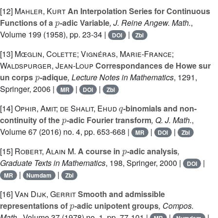
[12]
Mahler, Kurt
An Interpolation Series for Continuous
p
Functions of a
-adic Variable
, J. Reine Angew. Math.
,
Volume 199
(1958), pp. 23-34 |
|
DOI
Zbl
[13]
Mœglin, Colette; Vignéras, Marie-France;
Waldspurger, Jean-Loup
Correspondances de Howe sur
p
un corps
-adique
, Lecture Notes in Mathematics
, 1291
,
Springer, 2006 |
|
|
MR
DOI
Zbl
q
[14]
Ophir, Amit; de Shalit, Ehud
-binomials and non-
p
continuity of the
-adic Fourier transform
, Q. J. Math.
,
Volume 67
(2016) no. 4, pp. 653-668 |
|
|
MR
DOI
Zbl
p
[15]
Robert, Alain M.
A course in
-adic analysis
,
Graduate Texts in Mathematics
, 198
, Springer, 2000 |
|
DOI
|
|
MR
Numdam
Zbl
[16]
Van Dijk, Gerrit
Smooth and admissible
p
representations of
-adic unipotent groups
, Compos.
Math.
, Volume 37
(1978) no. 1, pp. 77-101 |
|
|
MR
Numdam