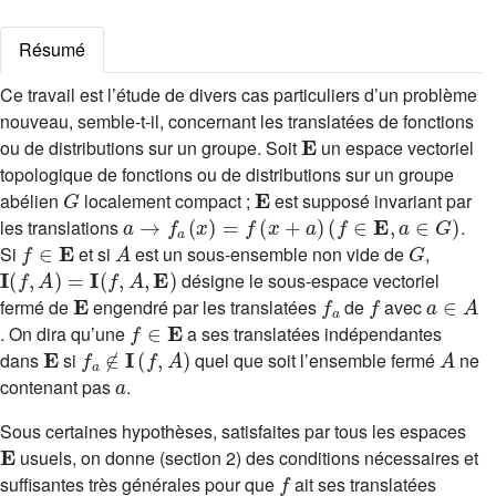
Résumé
Ce travail est l’étude de divers cas particuliers d’un problème
nouveau, semble-t-il, concernant les translatées de fonctions
E
ou de distributions sur un groupe. Soit
un espace vectoriel
topologique de fonctions ou de distributions sur un groupe
G
E
abélien
localement compact ;
est supposé invariant par
a
→
f
a
(
x
)
=
f
(
x
+
a
)
(
f
∈
E
,
a
∈
G
)
les translations
.
f
∈
E
A
G
Si
et si
est un sous-ensemble non vide de
,
I
(
f
,
A
)
=
I
(
f
,
A
,
E
)
désigne le sous-espace vectoriel
E
f
a
f
a
∈
A
fermé de
engendré par les translatées
de
avec
f
∈
E
. On dira qu’une
a ses translatées indépendantes
E
f
a
∉
I
(
f
,
A
)
A
dans
si
quel que soit l’ensemble fermé
ne
a
contenant pas
.
Sous certaines hypothèses, satisfaites par tous les espaces
E
usuels, on donne (section 2) des conditions nécessaires et
f
suffisantes très générales pour que
ait ses translatées