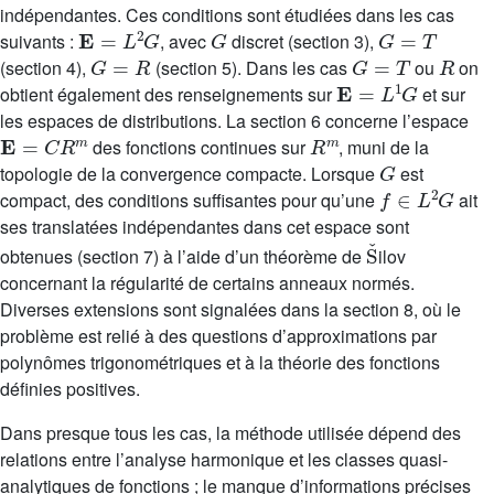
indépendantes. Ces conditions sont étudiées dans les cas
E
=
L
2
G
G
G
=
T
suivants :
, avec
discret (section 3),
G
=
R
G
=
T
R
(section 4),
(section 5). Dans les cas
ou
on
E
=
L
1
G
obtient également des renseignements sur
et sur
les espaces de distributions. La section 6 concerne l’espace
E
=
C
R
m
R
m
des fonctions continues sur
, muni de la
G
topologie de la convergence compacte. Lorsque
est
f
∈
L
2
G
compact, des conditions suffisantes pour qu’une
ait
ses translatées indépendantes dans cet espace sont
S
ˇ
obtenues (section 7) à l’aide d’un théorème de
ilov
concernant la régularité de certains anneaux normés.
Diverses extensions sont signalées dans la section 8, où le
problème est relié à des questions d’approximations par
polynômes trigonométriques et à la théorie des fonctions
définies positives.
Dans presque tous les cas, la méthode utilisée dépend des
relations entre l’analyse harmonique et les classes quasi-
analytiques de fonctions ; le manque d’informations précises