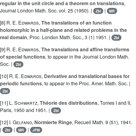
regular in the unit circle and a theorem on translations
,
Journal London Math. Soc. vol. 25 (1950). |
|
Zbl
MR
[8]
R. E. Edwards
,
The translations of an function
holomorphic in a half-plane and related problems in the
real domain
, Proc. London Math. Soc., 3 (1) 1951. |
Zbl
[9]
R. E. Edwards
,
The translations and affine transforms
of special functions
, to appear in the Journal London Math.
Soc. |
Zbl
[10]
R. E. Edwards
,
Derivative and translational bases for
periodic functions
, to appear in the Proc. Amer. Math. Soc. |
Zbl
[11]
L. Schwartz
,
Théorie des distributions
, Tomes I and II,
Paris, 1950 and 1951. |
Zbl
[12]
I. Gelfand
,
Normierte Ringe
, Recueil Math. 9 (51), 1941.
|
|
|
Zbl
MR
JFM