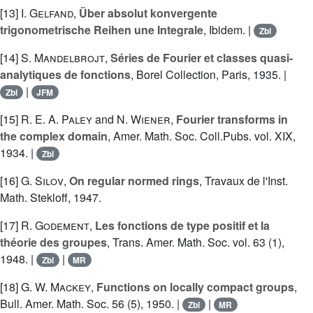
[13]
I. Gelfand
,
Über absolut konvergente
trigonometrische Reihen une Integrale
, Ibidem. |
Zbl
[14]
S. Mandelbrojt
,
Séries de Fourier et classes quasi-
analytiques de fonctions
, Borel Collection, Paris, 1935. |
|
Zbl
JFM
[15]
R. E. A. Paley
and
N. Wiener
,
Fourier transforms in
the complex domain
, Amer. Math. Soc. Coll.Pubs. vol. XIX,
1934. |
Zbl
[16]
G. Silov
,
On regular normed rings
, Travaux de l'Inst.
Math. Stekloff, 1947.
[17]
R. Godement
,
Les fonctions de type positif et la
théorie des groupes
, Trans. Amer. Math. Soc. vol. 63 (1),
1948. |
|
Zbl
MR
[18]
G. W. Mackey
,
Functions on locally compact groups
,
Bull. Amer. Math. Soc. 56 (5), 1950. |
|
Zbl
MR