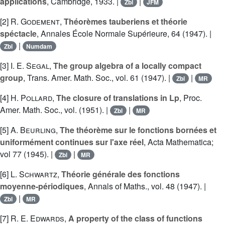
applications
, Cambridge, 1933. |
|
Zbl
JFM
[2]
R. Godement
,
Théorèmes tauberiens et théorie
spéctacle
, Annales École Normale Supérieure, 64 (1947). |
|
Zbl
Numdam
[3]
I. E. Segal
,
The group algebra of a locally compact
group
, Trans. Amer. Math. Soc., vol. 61 (1947). |
|
Zbl
MR
[4]
H. Pollard
,
The closure of translations in Lp
, Proc.
Amer. Math. Soc., vol. (1951). |
|
Zbl
MR
[5]
A. Beurling
,
The théorème sur le fonctions bornées et
uniformément continues sur l'axe réel
, Acta Mathematica;
vol 77 (1945). |
|
Zbl
MR
[6]
L. Schwartz
,
Théorie générale des fonctions
moyenne-périodiques
, Annals of Maths., vol. 48 (1947). |
|
Zbl
MR
[7]
R. E. Edwards
,
A property of the class of functions