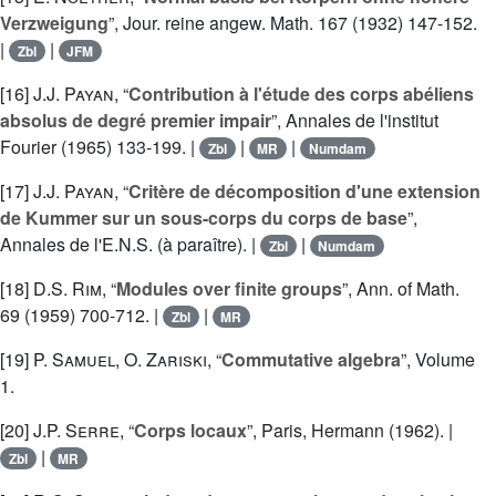
Verzweigung
”, Jour. reine angew. Math. 167 (1932) 147-152.
|
|
Zbl
JFM
[16]
J.J. Payan
, “
Contribution à l'étude des corps abéliens
absolus de degré premier impair
”, Annales de l'institut
Fourier (1965) 133-199. |
|
|
Zbl
MR
Numdam
[17]
J.J. Payan
, “
Critère de décomposition d'une extension
de Kummer sur un sous-corps du corps de base
”,
Annales de l'E.N.S. (à paraître). |
|
Zbl
Numdam
[18]
D.S. Rim
, “
Modules over finite groups
”, Ann. of Math.
69 (1959) 700-712. |
|
Zbl
MR
[19]
P. Samuel
,
O. Zariski
, “
Commutative algebra
”, Volume
1.
[20]
J.P. Serre
, “
Corps locaux
”, Paris, Hermann (1962). |
|
Zbl
MR