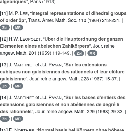
algébriques
”, Paris (1913).
[11]
M. P. Lee
, “
Integral representations of dihedral groups
of order 2p
”, Trans. Amer. Math. Soc. 110 (1964) 213-231. |
|
Zbl
MR
[12]
H.W. Leopoldt
, “
Uber die Hauptordnung der ganzen
Elementen eines abelschen Zahlkörpers
”, Jour. reine
angew. Math. 201 (1959) 119-149. |
|
Zbl
MR
[13]
J. Martinet
et
J.J. Payan
, “
Sur les extensions
cubiques non galoisiennes des rationnels et leur clôture
galoisienne
”, Jour. reine angew. Math. 228 (1967) 15-37. |
|
Zbl
MR
[14]
J. Martinet
et
J.J. Payan
, “
Sur les bases d'entiers des
extensions galoisiennes et non abéliennes de degré 6
des rationnels
”, Jour. reine angew. Math. 229 (1968) 29-33. |
|
Zbl
MR
[15]
E. Noether
, “
Normal basis bei Körpern ohne höhere