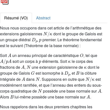
Résumé (VO)
Abstract
Nous nous occupons dans cet article de l’arithmétique des
N
/
κ
extensions galoisiennes
dont le groupe de Galois est
D
p
p
un groupe diédral
,
premier. Le théorème fondamental
est le suivant (Théorème de la base normale) :
A
O
Soit
un anneau principal de caractéristique
, tel que
A
/
p
A
p
κ
soit un corps à
éléments. Soit
le corps des
A
N
κ
fractions de
,
une extension galoisienne de
dont le
G
D
p
B
groupe de Galois
est isomorphe à
, et
la clôture
A
N
N
/
κ
intégrale de
dans
. Supposons en outre que
est
modérément ramifiée, et que l’anneau des entiers du sous-
N
A
corps quadratique de
possède une base normale sur
.
B
A
Alors
lui-même possède une base normale sur
.
Nous rappelons dans les deux premiers chapitres les