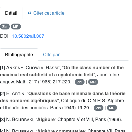
Détail
Citer cet article
Zbl
MR
DOI :
10.5802/aif.307
Bibliographie
Cité par
[1]
Ankeny
,
Chowla
,
Hasse
, “
On the class number of the
maximal real subfield of a cyclotomic field
”, Jour. reine
angew. Math. 217 (1965) 217-220. |
|
Zbl
MR
[2]
E. Artin
, “
Questions de base minimale dans la théorie
des nombres algébriques
”, Colloque du C.N.R.S. Algèbre
et théorie des nombres. Paris (1949) 19-20. |
|
Zbl
MR
[3]
N. Bourbaki
, “
Algèbre
” Chapitre V et VIII, Paris (1959).
[4]
N. Bourbaki
, “
Algèbre commutative
” Chapitre VII, Paris