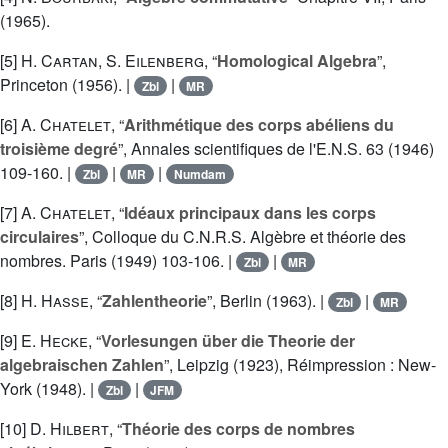
(1965).
[5]
H. Cartan
,
S. Eilenberg
, “
Homological Algebra
”,
Princeton (1956). |
|
Zbl
MR
[6]
A. Chatelet
, “
Arithmétique des corps abéliens du
troisième degré
”, Annales scientifiques de l'E.N.S. 63 (1946)
109-160. |
|
|
Zbl
MR
Numdam
[7]
A. Chatelet
, “
Idéaux principaux dans les corps
circulaires
”, Colloque du C.N.R.S. Algèbre et théorie des
nombres. Paris (1949) 103-106. |
|
Zbl
MR
[8]
H. Hasse
, “
Zahlentheorie
”, Berlin (1963). |
|
Zbl
MR
[9]
E. Hecke
, “
Vorlesungen über die Theorie der
algebraischen Zahlen
”, Leipzig (1923), Réimpression : New-
York (1948). |
|
Zbl
JFM
[10]
D. Hilbert
, “
Théorie des corps de nombres