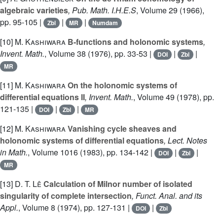
algebraic varieties
, Pub. Math. I.H.E.S
, Volume 29
(1966),
pp. 95-105 |
|
|
Zbl
MR
Numdam
[10]
M. Kashiwara
B-functions and holonomic systems
,
Invent. Math.
, Volume 38
(1976), pp. 33-53 |
|
|
DOI
Zbl
MR
[11]
M. Kashiwara
On the holonomic systems of
differential equations II
, Invent. Math.
, Volume 49
(1978), pp.
121-135 |
|
|
DOI
Zbl
MR
[12]
M. Kashiwara
Vanishing cycle sheaves and
holonomic systems of differential equations
, Lect. Notes
in Math.
, Volume 1016
(1983), pp. 134-142 |
|
|
DOI
Zbl
MR
[13]
D. T. Lê
Calculation of Milnor number of isolated
singularity of complete intersection
, Funct. Anal. and its
Appl.
, Volume 8
(1974), pp. 127-131 |
|
DOI
Zbl