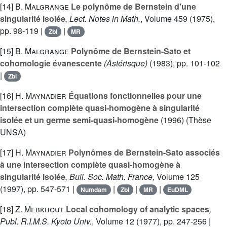
[14]
B. Malgrange
Le polynôme de Bernstein d'une
singularité isolée
, Lect. Notes in Math.
, Volume 459
(1975),
pp. 98-119 |
|
Zbl
MR
[15]
B. Malgrange
Polynôme de Bernstein-Sato et
cohomologie évanescente
(Astérisque)
(1983), pp. 101-102
|
Zbl
[16]
H. Maynadier
Équations fonctionnelles pour une
intersection complète quasi-homogène à singularité
isolée et un germe semi-quasi-homogène
(1996) (Thèse
UNSA)
[17]
H. Maynadier
Polynômes de Bernstein-Sato associés
à une intersection complète quasi-homogène à
singularité isolée
, Bull. Soc. Math. France
, Volume 125
(1997), pp. 547-571 |
|
|
|
Numdam
Zbl
MR
EuDML
[18]
Z. Mebkhout
Local cohomology of analytic spaces
,
Publ. R.I.M.S. Kyoto Univ.
, Volume 12
(1977), pp. 247-256 |