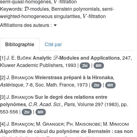
semi-quasi-homogènes,
-filtration
D
Keywords:
-modules, Bernstein polynomials, semi-
V
weighted-homogeneous singularities,
-filtration
Affiliations des auteurs :
Bibliographie
Cité par
𝒟
[1]
J. E. Björk
Analytic
-Modules and Applications
, 247
,
Kluwer Academic Publishers, 1993 |
|
Zbl
MR
[2]
J. Briançon
Weierstrass préparé à la Hironaka
,
Astérisque
, 7-8
, Soc. Math. France, 1973 |
|
Zbl
MR
[3]
J. Briançon
Sur le degré des relations entre
polynômes
, C.R. Acad. Sci., Paris
, Volume 297
(1983), pp.
553-556 |
|
Zbl
MR
[4]
J. Briançon; M. Granger; Ph. Maisonobe; M. Miniconi
Algorithme de calcul du polynôme de Bernstein : cas non