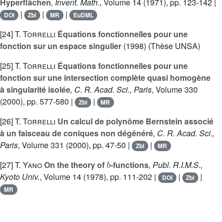
Hyperflächen
, Invent. Math.
, Volume 14
(1971), pp. 123-142 |
|
|
|
DOI
Zbl
MR
EuDML
[24]
T. Torrelli
Équations fonctionnelles pour une
fonction sur un espace singulier
(1998) (Thèse UNSA)
[25]
T. Torrelli
Équations fonctionnelles pour une
fonction sur une intersection complète quasi homogène
à singularité isolée
, C. R. Acad. Sci., Paris
, Volume 330
(2000), pp. 577-580 |
|
Zbl
MR
[26]
T. Torrelli
Un calcul de polynôme Bernstein associé
à un faisceau de coniques non dégénéré
, C. R. Acad. Sci.,
Paris
, Volume 331
(2000), pp. 47-50 |
|
Zbl
MR
b
[27]
T. Yano
On the theory of
-functions
, Publ. R.I.M.S.,
Kyoto Univ.
, Volume 14
(1978), pp. 111-202 |
|
|
DOI
Zbl
MR