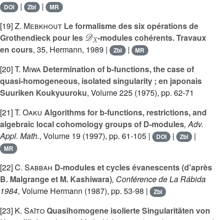
|
|
DOI
Zbl
MR
[19]
Z. Mebkhout
Le formalisme des six opérations de
𝒟
X
Grothendieck pour les
-modules cohérents. Travaux
en cours
, 35
, Hermann, 1989 |
|
Zbl
MR
[20]
T. Miwa
Determination of b-functions, the case of
quasi-homogeneous, isolated singularity ; en japonais
Suuriken Koukyuuroku
, Volume 225
(1975), pp. 62-71
[21]
T. Oaku
Algorithms for b-functions, restrictions, and
algebraic local cohomology groups of D-modules
, Adv.
Appl. Math.
, Volume 19
(1997), pp. 61-105 |
|
|
DOI
Zbl
MR
[22]
C. Sabbah
D-modules et cycles évanescents (d'après
B. Malgrange et M. Kashiwara)
, Conférence de La Rábida
1984
, Volume Hermann
(1987), pp. 53-98 |
Zbl
[23]
K. Saïto
Quasihomogene isolierte Singularitäten von