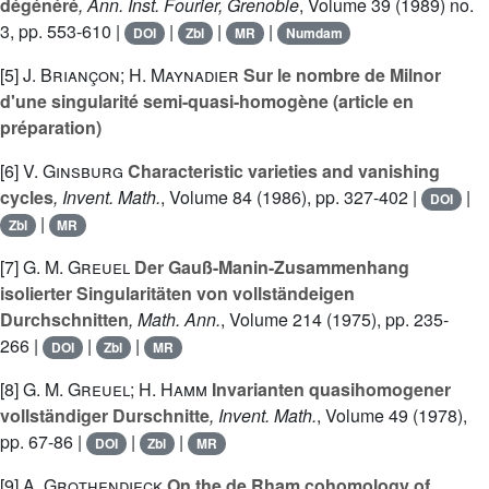
dégénéré
, Ann. Inst. Fourier, Grenoble
, Volume 39
(1989) no.
3, pp. 553-610 |
|
|
|
DOI
Zbl
MR
Numdam
[5]
J. Briançon; H. Maynadier
Sur le nombre de Milnor
d'une singularité semi-quasi-homogène (article en
préparation)
[6]
V. Ginsburg
Characteristic varieties and vanishing
cycles
, Invent. Math.
, Volume 84
(1986), pp. 327-402 |
|
DOI
|
Zbl
MR
[7]
G. M. Greuel
Der Gauß-Manin-Zusammenhang
isolierter Singularitäten von vollständeigen
Durchschnitten
, Math. Ann.
, Volume 214
(1975), pp. 235-
266 |
|
|
DOI
Zbl
MR
[8]
G. M. Greuel; H. Hamm
Invarianten quasihomogener
vollständiger Durschnitte
, Invent. Math.
, Volume 49
(1978),
pp. 67-86 |
|
|
DOI
Zbl
MR
[9]
A. Grothendieck
On the de Rham cohomology of