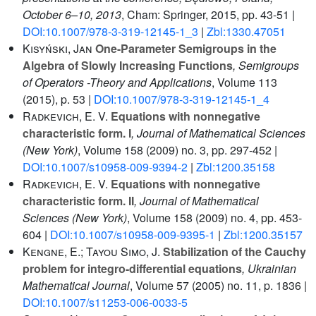
October 6–10, 2013
, Cham: Springer, 2015, pp. 43-51 |
DOI:10.1007/978-3-319-12145-1_3
|
Zbl:1330.47051
Kisyński, Jan
One-Parameter Semigroups in the
Algebra of Slowly Increasing Functions
, Semigroups
of Operators -Theory and Applications
, Volume 113
(2015), p. 53 |
DOI:10.1007/978-3-319-12145-1_4
Radkevich, E. V.
Equations with nonnegative
characteristic form. I
, Journal of Mathematical Sciences
(New York)
, Volume 158
(2009) no. 3, pp. 297-452 |
DOI:10.1007/s10958-009-9394-2
|
Zbl:1200.35158
Radkevich, E. V.
Equations with nonnegative
characteristic form. II
, Journal of Mathematical
Sciences (New York)
, Volume 158
(2009) no. 4, pp. 453-
604 |
DOI:10.1007/s10958-009-9395-1
|
Zbl:1200.35157
Kengne, E.; Tayou Simo, J.
Stabilization of the Cauchy
problem for integro-differential equations
, Ukrainian
Mathematical Journal
, Volume 57
(2005) no. 11, p. 1836 |
DOI:10.1007/s11253-006-0033-5