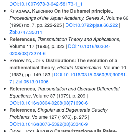
DOI:10.1007/978-3-642-58173-1_1
Kitagawa, Keiichiro
On the Duhamel principle.
,
Proceedings of the Japan Academy. Series A
, Volume 66
(1990) no. 7, pp. 222-225 |
DOI:10.3792/pjaa.66.222
|
Zbl:0747.35011
References
, Transmutation Theory and Applications
,
Volume 117
(1985), p. 323 |
DOI:10.1016/s0304-
0208(08)72274-6
Synowiec, John
Distributions: The evolution of a
mathematical theory
, Historia Mathematica
, Volume 10
(1983), pp. 149-183 |
DOI:10.1016/0315-0860(83)90061-
7
|
Zbl:0513.01006
References
, Transmutation and Operator Differential
Equations
, Volume 37
(1979), p. 209 |
DOI:10.1016/s0304-0208(08)71690-6
References
, Singular and Degenerate Cauchy
Problems
, Volume 127
(1976), p. 275 |
DOI:10.1016/s0076-5392(08)63346-9
Cavallucci, Angelo
Caratterizzazione alla Paley-