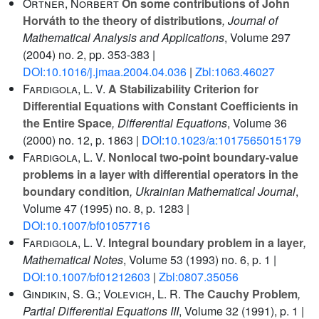
Ortner, Norbert
On some contributions of John
Horváth to the theory of distributions
, Journal of
Mathematical Analysis and Applications
, Volume 297
(2004) no. 2, pp. 353-383 |
DOI:10.1016/j.jmaa.2004.04.036
|
Zbl:1063.46027
Fardigola, L. V.
A Stabilizability Criterion for
Differential Equations with Constant Coefficients in
the Entire Space
, Differential Equations
, Volume 36
(2000) no. 12, p. 1863 |
DOI:10.1023/a:1017565015179
Fardigola, L. V.
Nonlocal two-point boundary-value
problems in a layer with differential operators in the
boundary condition
, Ukrainian Mathematical Journal
,
Volume 47
(1995) no. 8, p. 1283 |
DOI:10.1007/bf01057716
Fardigola, L. V.
Integral boundary problem in a layer
,
Mathematical Notes
, Volume 53
(1993) no. 6, p. 1 |
DOI:10.1007/bf01212603
|
Zbl:0807.35056
Gindikin, S. G.; Volevich, L. R.
The Cauchy Problem
,
Partial Differential Equations III
, Volume 32
(1991), p. 1 |