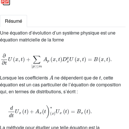
Résumé
Une équation d’évolution d’un système physique est une
équation matricielle de la forme
∂
∂
t
U
(
x
,
t
)
+
∑
|
p
|
≤
m
A
p
(
x
,
t
)
D
x
p
U
(
x
,
t
)
=
B
(
x
,
t
)
.
A
t
Lorsque les coefficients
ne dépendent que de
, cette
équation est un cas particulier de l’équation de composition
qui, en termes de distributions, s’écrit :
d
d
t
U
x
(
t
)
+
A
x
(
t
)
(
x
)
*
U
x
(
t
)
=
B
x
(
t
)
.
La méthode pour étudier une telle équation est la