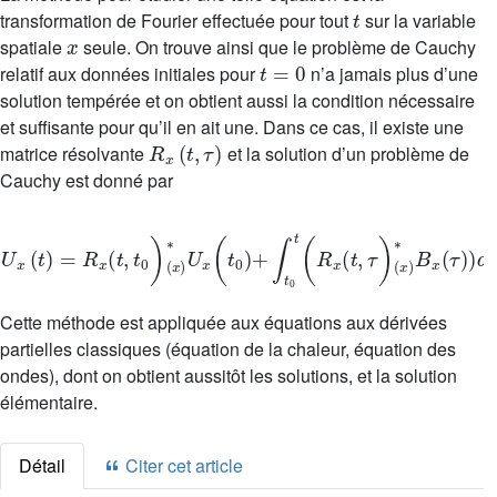
t
transformation de Fourier effectuée pour tout
sur la variable
x
spatiale
seule. On trouve ainsi que le problème de Cauchy
t
=
0
relatif aux données initiales pour
n’a jamais plus d’une
solution tempérée et on obtient aussi la condition nécessaire
et suffisante pour qu’il en ait une. Dans ce cas, il existe une
R
x
(
t
,
τ
)
matrice résolvante
et la solution d’un problème de
Cauchy est donné par
U
x
(
t
)
=
R
x
(
t
,
t
0
)
(
x
)
*
U
x
(
t
0
)
+
∫
t
0
t
(
R
x
(
t
,
τ
)
(
x
)
*
B
x
(
τ
)
)
d
τ
.
Cette méthode est appliquée aux équations aux dérivées
partielles classiques (équation de la chaleur, équation des
ondes), dont on obtient aussitôt les solutions, et la solution
élémentaire.
Détail
Citer cet article