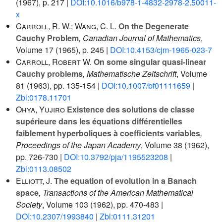
(1967), p. 217 |
DOI:10.1016/b978-1-4832-2978-2.50011-
x
Carroll, R. W.; Wang, C. L.
On the Degenerate
Cauchy Problem
, Canadian Journal of Mathematics
,
Volume 17
(1965), p. 245 |
DOI:10.4153/cjm-1965-023-7
Carroll, Robert W.
On some singular quasi-linear
Cauchy problems
, Mathematische Zeitschrift
, Volume
81
(1963), pp. 135-154 |
DOI:10.1007/bf01111659
|
Zbl:0178.11701
Ohya, Yujiro
Existence des solutions de classe
supérieure dans les équations différentielles
faiblement hyperboliques à coefficients variables
,
Proceedings of the Japan Academy
, Volume 38
(1962),
pp. 726-730 |
DOI:10.3792/pja/1195523208
|
Zbl:0113.08502
Elliott, J.
The equation of evolution in a Banach
space
, Transactions of the American Mathematical
Society
, Volume 103
(1962), pp. 470-483 |
DOI:10.2307/1993840
|
Zbl:0111.31201