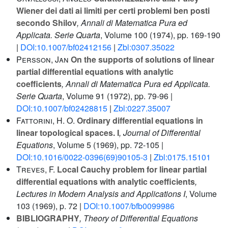
Wiener dei dati ai limiti per certi problemi ben posti
secondo Shilov
, Annali di Matematica Pura ed
Applicata. Serie Quarta
, Volume 100
(1974), pp. 169-190
|
DOI:10.1007/bf02412156
|
Zbl:0307.35022
Persson, Jan
On the supports of solutions of linear
partial differential equations with analytic
coefficients
, Annali di Matematica Pura ed Applicata.
Serie Quarta
, Volume 91
(1972), pp. 79-96 |
DOI:10.1007/bf02428815
|
Zbl:0227.35007
Fattorini, H. O.
Ordinary differential equations in
linear topological spaces. I
, Journal of Differential
Equations
, Volume 5
(1969), pp. 72-105 |
DOI:10.1016/0022-0396(69)90105-3
|
Zbl:0175.15101
Treves, F.
Local Cauchy problem for linear partial
differential equations with analytic coefficients
,
Lectures in Modern Analysis and Applications I
, Volume
103
(1969), p. 72 |
DOI:10.1007/bfb0099986
BIBLIOGRAPHY
, Theory of Differential Equations