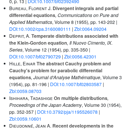
0, p. 13 |
DOI:10.1007/bf02392490
Bureau, Florent J.
Divergent integrals and partial
differential equations
, Communications on Pure and
Applied Mathematics
, Volume 8
(1955), pp. 143-202 |
DOI:10.1002/cpa.3160080111
|
Zbl:0064.09204
Deprit, A.
Temperate distributions associated with
the Klein-Gordon equation
, Il Nuovo Cimento, IX.
Series
, Volume 12
(1954), pp. 335-350 |
DOI:10.1007/bf02790729
|
Zbl:0056.42301
Hille, Einar
The abstract Cauchy problem and
Cauchy's problem for parabolic differential
equations
, Journal d'Analyse Mathématique
, Volume 3
(1954), pp. 81-196 |
DOI:10.1007/bf02803587
|
Zbl:0059.08703
Ishihara, Tadashige
On multiple distributions
,
Proceedings of the Japan Academy
, Volume 30
(1954),
pp. 352-357 |
DOI:10.3792/pja/1195526078
|
Zbl:0059.10601
Dieudonné, Jean A.
Recent developments in the