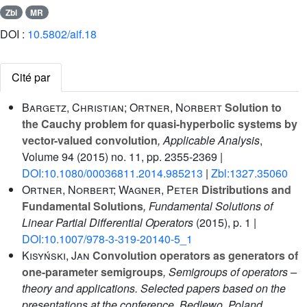
Zbl
MR
DOI :
10.5802/aif.18
Cité par
Bargetz, Christian; Ortner, Norbert
Solution to
the Cauchy problem for quasi-hyperbolic systems by
vector-valued convolution
, Applicable Analysis
,
Volume 94
(2015) no. 11, pp. 2355-2369 |
DOI:10.1080/00036811.2014.985213
|
Zbl:1327.35060
Ortner, Norbert; Wagner, Peter
Distributions and
Fundamental Solutions
, Fundamental Solutions of
Linear Partial Differential Operators
(2015), p. 1 |
DOI:10.1007/978-3-319-20140-5_1
Kisyński, Jan
Convolution operators as generators of
one-parameter semigroups
, Semigroups of operators –
theory and applications. Selected papers based on the
presentations at the conference, Będlewo, Poland,