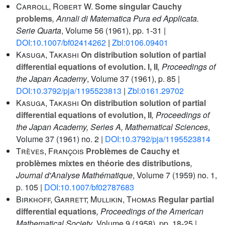
Carroll, Robert W.
Some singular Cauchy
problems
, Annali di Matematica Pura ed Applicata.
Serie Quarta
, Volume 56
(1961), pp. 1-31 |
DOI:10.1007/bf02414262
|
Zbl:0106.09401
Kasuga, Takashi
On distribution solution of partial
differential equations of evolution. I, II
, Proceedings of
the Japan Academy
, Volume 37
(1961), p. 85 |
DOI:10.3792/pja/1195523813
|
Zbl:0161.29702
Kasuga, Takashi
On distribution solution of partial
differential equations of evolution, II
, Proceedings of
the Japan Academy, Series A, Mathematical Sciences
,
Volume 37
(1961) no. 2 |
DOI:10.3792/pja/1195523814
Trèves, François
Problèmes de Cauchy et
problèmes mixtes en théorie des distributions
,
Journal d'Analyse Mathématique
, Volume 7
(1959) no. 1,
p. 105 |
DOI:10.1007/bf02787683
Birkhoff, Garrett; Mullikin, Thomas
Regular partial
differential equations
, Proceedings of the American
Mathematical Society
, Volume 9
(1958), pp. 18-25 |