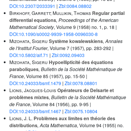
DOI:10.2307/2033391
|
Zbl:0084.08802
Birkhoff, Garrett; Mullikin, Thomas
Regular partial
differential equations
, Proceedings of the American
Mathematical Society
, Volume 9
(1958) no. 1, p. 18 |
DOI:10.1090/s0002-9939-1958-0096030-8
Mizohata, Sigeru
Système kowalewskiens
, Annales
de l'Institut Fourier
, Volume 7
(1957), pp. 283-292 |
DOI:10.5802/aif.71
|
Zbl:0092.09403
Mizohata, Sigeru
Hypoellipticité des équations
paraboliques
, Bulletin de la Société Mathématique de
France
, Volume 85
(1957), pp. 15-50 |
DOI:10.24033/bsmf.1479
|
Zbl:0078.08801
Lions, Jacques-Louis
Opérateurs de Delsarte et
problèmes mixtes
, Bulletin de la Société Mathématique
de France
, Volume 84
(1956), pp. 9-95 |
DOI:10.24033/bsmf.1467
|
Zbl:0075.10804
Lions, J. L.
Problèmes aux limites en théorie des
distributions
, Acta Mathematica
, Volume 94
(1955) no.