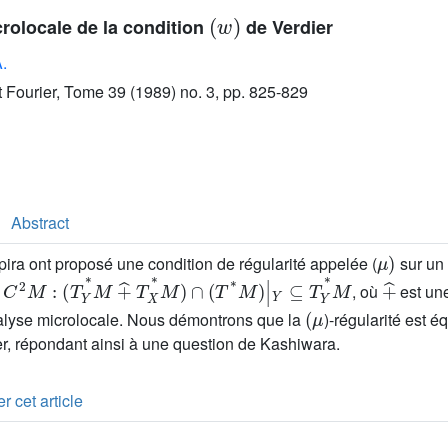
(
w
)
rolocale de la condition
de Verdier
.
ut Fourier, Tome 39 (1989) no. 3, pp. 825-829
Abstract
μ
)
ira ont proposé une condition de régularité appelée (
sur un 
C
2
M
:
(
T
Y
*
M
+
^
T
X
*
M
)
∩
(
T
*
M
)
|
Y
⊆
T
Y
*
M
+
^
é
, où
est un
(
μ
nalyse microlocale. Nous démontrons que la
)-régularité est é
er, répondant ainsi à une question de Kashiwara.
r cet article