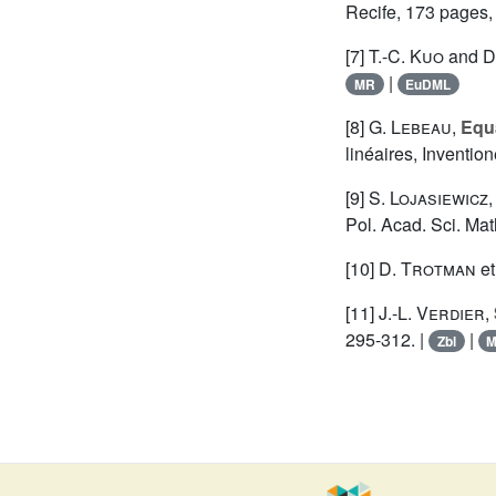
Recife, 173 pages,
[7]
T.-C. Kuo
and
D
|
MR
EuDML
[8]
G. Lebeau
,
Equa
linéaires, Inventio
[9]
S. Lojasiewicz
Pol. Acad. Sci. Mat
[10]
D. Trotman
e
[11]
J.-L. Verdier
,
295-312. |
|
Zbl