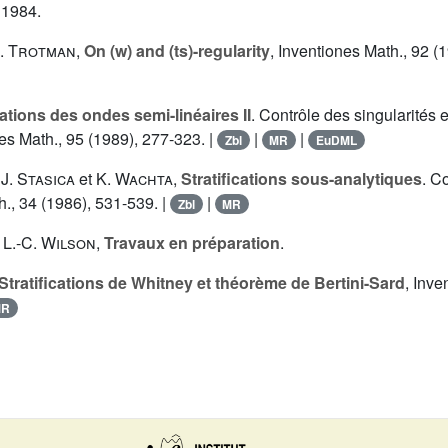
 1984.
. Trotman
,
On (w) and (ts)-regularity
, Inventiones Math., 92 (
tions des ondes semi-linéaires II
. Contrôle des singularités 
nes Math., 95 (1989), 277-323. |
|
|
Zbl
MR
EuDML
,
J. Stasica
et
K. Wachta
,
Stratifications sous-analytiques
. C
h., 34 (1986), 531-539. |
|
Zbl
MR
t
L.-C. Wilson
,
Travaux en préparation
.
Stratifications de Whitney et théorème de Bertini-Sard
, Inve
MR