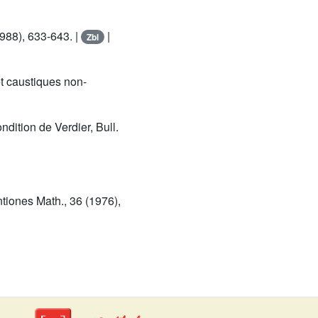
1988), 633-643. |
|
Zbl
et caustiques non-
ondition de Verdier, Bull.
ntiones Math., 36 (1976),