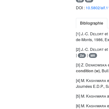
DOI :
10.5802/aif.
Bibliographie
[1]
J.-C. Delort
et
de-Monts, 1986, Ex
[2]
J.-C. Delort
et
|
|
Zbl
MR
[3]
Z. Denkowska
condition (w)
, Bul
[4]
M. Kashiwara
e
Journées E.D.P., S
[5]
M. Kashiwara
a
[6]
M. Kashiwara
e