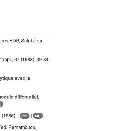
nées EDP, Saint-Jean-
t appl., 67 (1988), 39-84.
ytique avec la
module différentiel
,
L
 (1985). |
|
Zbl
MR
 Fed. Pernambuco,