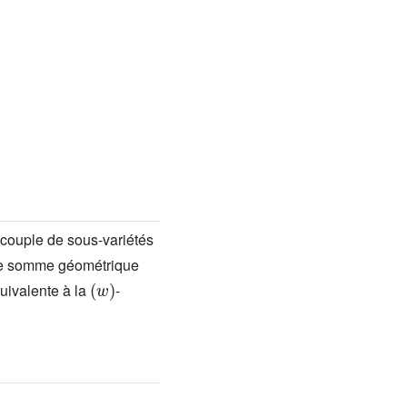
couple de sous-variétés
e somme géométrique
(
w
)
quivalente à la
-