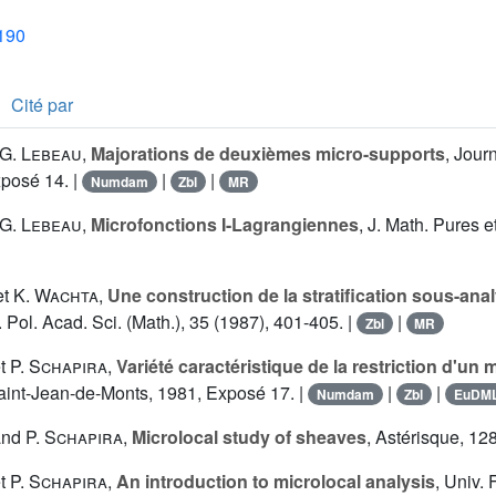
1190
Cité par
G. Lebeau
,
Majorations de deuxièmes micro-supports
, Jour
posé 14. |
|
|
Numdam
Zbl
MR
G. Lebeau
,
Microfonctions I-Lagrangiennes
, J. Math. Pures e
et
K. Wachta
,
Une construction de la stratification sous-anal
l. Pol. Acad. Sci. (Math.), 35 (1987), 401-405. |
|
Zbl
MR
t
P. Schapira
,
Variété caractéristique de la restriction d'un 
aint-Jean-de-Monts, 1981, Exposé 17. |
|
|
Numdam
Zbl
EuDM
nd
P. Schapira
,
Microlocal study of sheaves
, Astérisque, 128
t
P. Schapira
,
An introduction to microlocal analysis
, Univ.