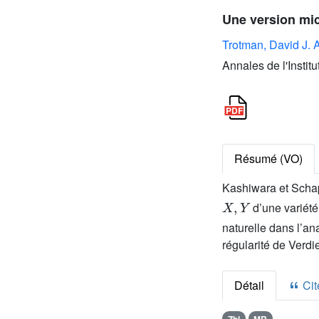
Une version mic
Trotman, David J. A
Annales de l'Instit
Résumé (VO)
Kashiwara et Schap
X
,
Y
d’une variét
naturelle dans l’a
régularité de Verdi
Détail
Cite
Zbl
MR