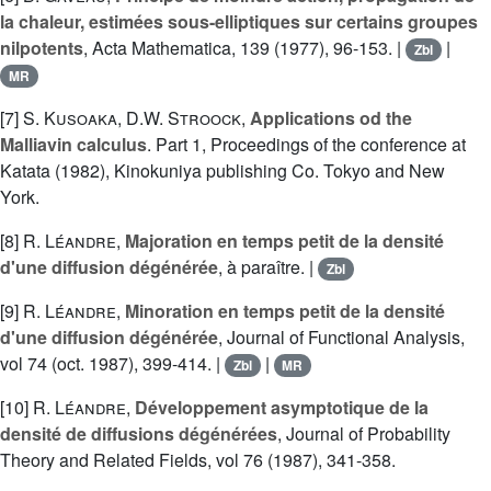
la chaleur, estimées sous-elliptiques sur certains groupes
nilpotents
, Acta Mathematica, 139 (1977), 96-153. |
|
Zbl
MR
[7]
S. Kusoaka
,
D.W. Stroock
,
Applications od the
Malliavin calculus
. Part 1, Proceedings of the conference at
Katata (1982), Kinokuniya publishing Co. Tokyo and New
York.
[8]
R. Léandre
,
Majoration en temps petit de la densité
d'une diffusion dégénérée
, à paraître. |
Zbl
[9]
R. Léandre
,
Minoration en temps petit de la densité
d'une diffusion dégénérée
, Journal of Functional Analysis,
vol 74 (oct. 1987), 399-414. |
|
Zbl
MR
[10]
R. Léandre
,
Développement asymptotique de la
densité de diffusions dégénérées
, Journal of Probability
Theory and Related Fields, vol 76 (1987), 341-358.