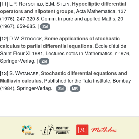
[11]
L.P. Rotschild
,
E.M. Stein
,
Hypoelliptic differential
operators and nilpotent groups
, Acta Mathematica, 137
(1976), 247-320 & Comm. in pure and applied Maths, 20
(1967), 659-685. |
Zbl
[12]
D.W. Stroock
,
Some applications of stochastic
calculus to partial differential equations
. École d'été de
Saint-Flour XI-1981, Lectures notes in Mathematics, n° 976,
Springer-Verlag. |
Zbl
[13]
S. Watanabe
,
Stochastic differential equations and
Malliavin calculus
, Published for the Tata institute, Bombay
(1984), Springer-Verlag. |
|
Zbl
MR