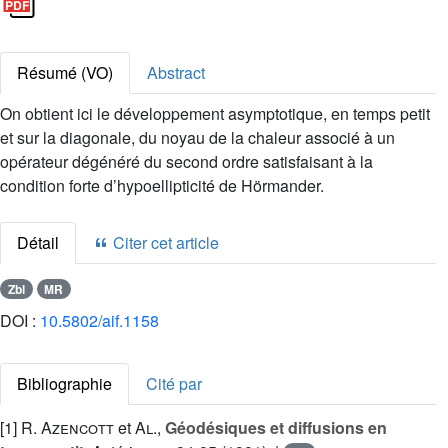
Résumé (VO)
Abstract
On obtient ici le développement asymptotique, en temps petit
et sur la diagonale, du noyau de la chaleur associé à un
opérateur dégénéré du second ordre satisfaisant à la
condition forte d’hypoellipticité de Hörmander.
Détail
Citer cet article
Zbl
MR
DOI :
10.5802/aif.1158
Bibliographie
Cité par
[1]
R. Azencott
et
Al
.,
Géodésiques et diffusions en