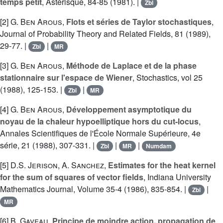
temps petit
, Astérisque, 84-85 (1981). |
Zbl
[2]
G. Ben Arous
,
Flots et séries de Taylor stochastiques
,
Journal of Probability Theory and Related Fields, 81 (1989),
29-77. |
|
Zbl
MR
[3]
G. Ben Arous
,
Méthode de Laplace et de la phase
stationnaire sur l'espace de Wiener
, Stochastics, vol 25
(1988), 125-153. |
|
Zbl
MR
[4]
G. Ben Arous
,
Développement asymptotique du
noyau de la chaleur hypoelliptique hors du cut-locus
,
Annales Scientifiques de l'École Normale Supérieure, 4e
série, 21 (1988), 307-331. |
|
|
Zbl
MR
Numdam
[5]
D.S. Jerison
,
A. Sanchez
,
Estimates for the heat kernel
for the sum of squares of vector fields
, Indiana University
Mathematics Journal, Volume 35-4 (1986), 835-854. |
|
Zbl
MR
[6]
B. Gaveau
,
Principe de moindre action, propagation de