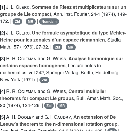
[1]
J. L. Clerc
,
Sommes de Riesz et multiplicateurs sur un
groupe de Lie compact
, Ann. Inst. Fourier, 24-1 (1974), 149-
172. |
|
|
Zbl
MR
Numdam
[2]
J. L. Clerc
,
Une formule asymptotique du type Mehler-
Heine pour les zonales d'un espace riemannien
, Studia
Math., 57 (1976), 27-32. |
|
Zbl
MR
[3]
R. R. Coifman
and
G. Weiss
,
Analyse harmonique sur
certains espaces homogènes
, Lecture notes in
mathematics, vol 242, Springer-Verlag, Berlin, Heidelberg,
New York (1971). |
Zbl
[4]
R. R. Coifman
and
G. Weiss
,
Central multiplier
theorems for compact Lie groups
, Bull. Amer. Math. Soc.,
80 (1974), 124-126. |
|
Zbl
MR
[5]
A. H. Dooley
and
G. I. Gaudry
,
An extension of De
Leeuw's theorem to the n-dimensional rotation group
,
Ann. Inst. Fourier, Grenoble, 34-2 (1984), 111-135. |
|