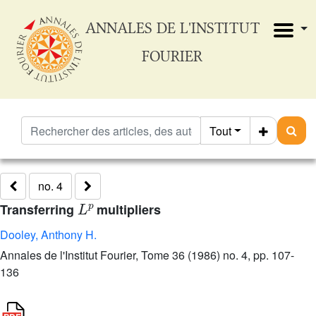
ANNALES DE L'INSTITUT
FOURIER
Tout
no. 4
L
p
Transferring
multipliers
Dooley, Anthony H.
Annales de l'Institut Fourier, Tome 36 (1986) no. 4, pp. 107-
136