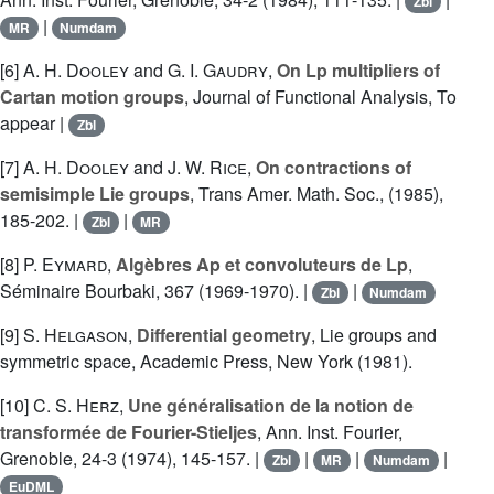
Zbl
|
MR
Numdam
[6]
A. H. Dooley
and
G. I. Gaudry
,
On Lp multipliers of
Cartan motion groups
, Journal of Functional Analysis, To
appear |
Zbl
[7]
A. H. Dooley
and
J. W. Rice
,
On contractions of
semisimple Lie groups
, Trans Amer. Math. Soc., (1985),
185-202. |
|
Zbl
MR
[8]
P. Eymard
,
Algèbres Ap et convoluteurs de Lp
,
Séminaire Bourbaki, 367 (1969-1970). |
|
Zbl
Numdam
[9]
S. Helgason
,
Differential geometry
, Lie groups and
symmetric space, Academic Press, New York (1981).
[10]
C. S. Herz
,
Une généralisation de la notion de
transformée de Fourier-Stieljes
, Ann. Inst. Fourier,
Grenoble, 24-3 (1974), 145-157. |
|
|
|
Zbl
MR
Numdam
EuDML