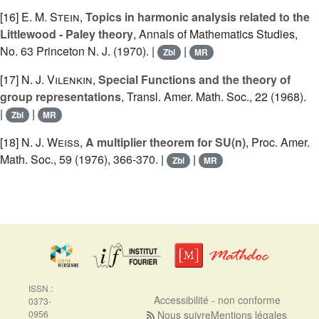
[16]
E. M. Stein
,
Topics in harmonic analysis related to the
Littlewood - Paley theory
, Annals of Mathematics Studies,
No. 63 Princeton N. J. (1970). |
|
Zbl
MR
[17]
N. J. Vilenkin
,
Special Functions and the theory of
group representations
, Transl. Amer. Math. Soc., 22 (1968).
|
|
Zbl
MR
[18]
N. J. Weiss
,
A multiplier theorem for SU(n)
, Proc. Amer.
Math. Soc., 59 (1976), 366-370. |
|
Zbl
MR
ISSN :
Accessibilité - non conforme
0373-
0956
Nous suivre
Mentions légales