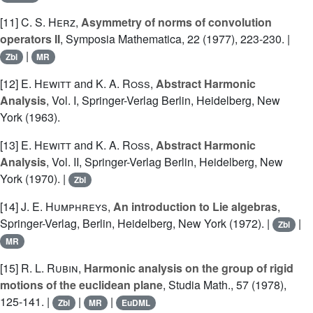
[11]
C. S. Herz
,
Asymmetry of norms of convolution
operators II
, Symposia Mathematica, 22 (1977), 223-230. |
|
Zbl
MR
[12]
E. Hewitt
and
K. A. Ross
,
Abstract Harmonic
Analysis
, Vol. I, Springer-Verlag Berlin, Heidelberg, New
York (1963).
[13]
E. Hewitt
and
K. A. Ross
,
Abstract Harmonic
Analysis
, Vol. II, Springer-Verlag Berlin, Heidelberg, New
York (1970). |
Zbl
[14]
J. E. Humphreys
,
An introduction to Lie algebras
,
Springer-Verlag, Berlin, Heidelberg, New York (1972). |
|
Zbl
MR
[15]
R. L. Rubin
,
Harmonic analysis on the group of rigid
motions of the euclidean plane
, Studia Math., 57 (1978),
125-141. |
|
|
Zbl
MR
EuDML