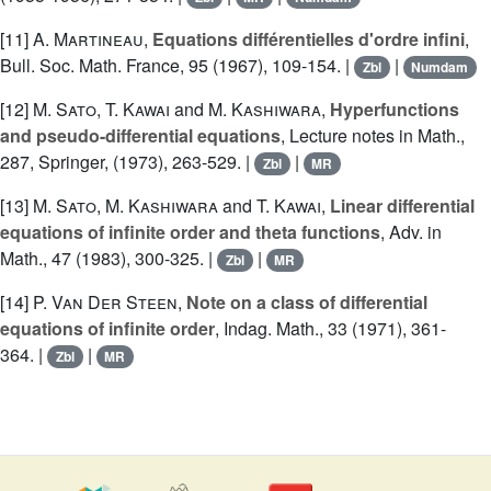
[11]
A. Martineau
,
Equations différentielles d'ordre infini
,
Bull. Soc. Math. France, 95 (1967), 109-154. |
|
Zbl
Numdam
[12]
M. Sato
,
T. Kawai
and
M. Kashiwara
,
Hyperfunctions
and pseudo-differential equations
, Lecture notes in Math.,
287, Springer, (1973), 263-529. |
|
Zbl
MR
[13]
M. Sato
,
M. Kashiwara
and
T. Kawai
,
Linear differential
equations of infinite order and theta functions
, Adv. in
Math., 47 (1983), 300-325. |
|
Zbl
MR
[14]
P. Van Der Steen
,
Note on a class of differential
equations of infinite order
, Indag. Math., 33 (1971), 361-
364. |
|
Zbl
MR