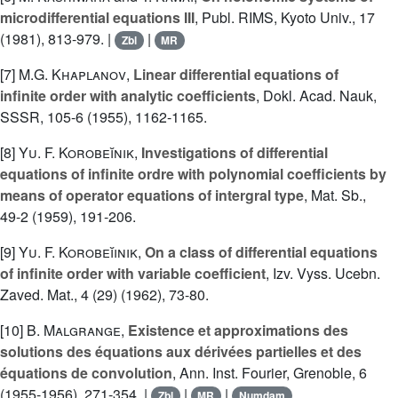
microdifferential equations III
, Publ. RIMS, Kyoto Univ., 17
(1981), 813-979. |
|
Zbl
MR
[7]
M.G. Khaplanov
,
Linear differential equations of
infinite order with analytic coefficients
, Dokl. Acad. Nauk,
SSSR, 105-6 (1955), 1162-1165.
[8]
Yu. F. Korobeĭnik
,
Investigations of differential
equations of infinite ordre with polynomial coefficients by
means of operator equations of intergral type
, Mat. Sb.,
49-2 (1959), 191-206.
[9]
Yu. F. Korobeĭinik
,
On a class of differential equations
of infinite order with variable coefficient
, Izv. Vyss. Ucebn.
Zaved. Mat., 4 (29) (1962), 73-80.
[10]
B. Malgrange
,
Existence et approximations des
solutions des équations aux dérivées partielles et des
équations de convolution
, Ann. Inst. Fourier, Grenoble, 6
(1955-1956), 271-354. |
|
|
Zbl
MR
Numdam