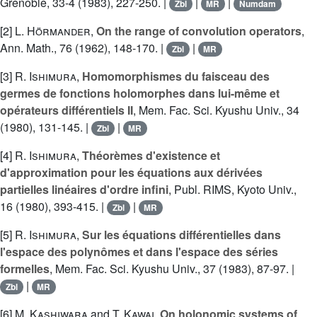
Grenoble, 33-4 (1983), 227-250. |
|
|
Zbl
MR
Numdam
[2]
L. Hörmander
,
On the range of convolution operators
,
Ann. Math., 76 (1962), 148-170. |
|
Zbl
MR
[3]
R. Ishimura
,
Homomorphismes du faisceau des
germes de fonctions holomorphes dans lui-même et
opérateurs différentiels II
, Mem. Fac. Sci. Kyushu Univ., 34
(1980), 131-145. |
|
Zbl
MR
[4]
R. Ishimura
,
Théorèmes d'existence et
d'approximation pour les équations aux dérivées
partielles linéaires d'ordre infini
, Publ. RIMS, Kyoto Univ.,
16 (1980), 393-415. |
|
Zbl
MR
[5]
R. Ishimura
,
Sur les équations différentielles dans
l'espace des polynômes et dans l'espace des séries
formelles
, Mem. Fac. Sci. Kyushu Univ., 37 (1983), 87-97. |
|
Zbl
MR
[6]
M. Kashiwara
and
T. Kawai
,
On holonomic systems of